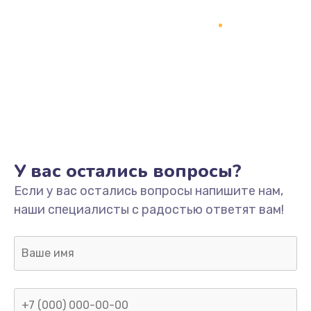
Замена кнопки включения
2150 руб.
Заказать
Замена оперативной памяти
760 руб.
Заказать
У вас остались вопросы?
Замена процессора
Если у вас остались вопросы напишите нам,
1800 руб.
наши специалисты с радостью ответят вам!
Заказать
Замена системы охлаждения
1600 руб.
Заказать