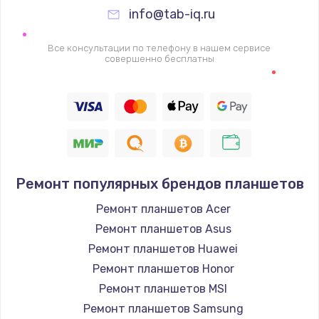
Заказать
info@tab-iq.ru
Ремонт петель крышки
Все консультации по телефону в нашем сервисе
совершенно бесплатны
990 руб.
Заказать
Настройка Wi-Fi
1260 руб.
Заказать
Ремонт популярных брендов планшетов
Замена шим-контроллера
Ремонт планшетов Acer
Ремонт планшетов Asus
3900 руб.
Ремонт планшетов Huawei
Заказать
Ремонт планшетов Honor
Ремонт планшетов MSI
Замена HDMI
Ремонт планшетов Samsung
1200 руб.