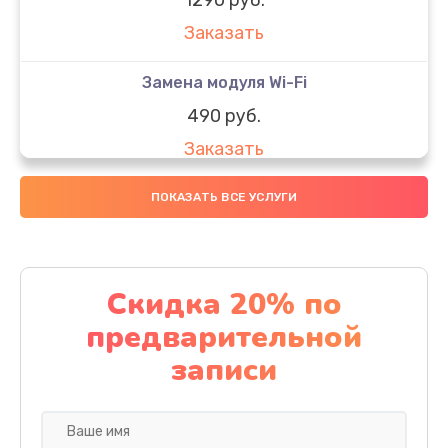
Заказать
Замена модуля Wi-Fi
490 руб.
Заказать
Замена микрофона
ПОКАЗАТЬ ВСЕ УСЛУГИ
1600 руб.
Заказать
Скидка 20% по
Замена аккумулятора
предварительной
1130 руб.
записи
Заказать
Замена дисплея (экрана)