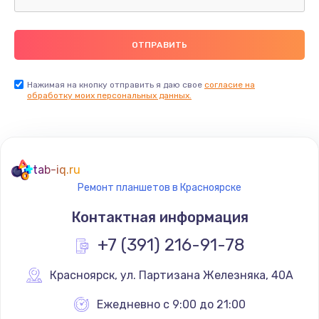
Замена термопасты
990 руб.
Заказать
Нажимая на кнопку отправить я даю свое
согласие на
обработку моих персональных данных.
Замена контроллера питания
1490 руб.
Заказать
tab-iq.ru
Ремонт планшетов в Красноярске
Замена южного моста
Контактная информация
2300 руб.
+7 (391) 216-91-78
Заказать
Красноярск
,
 ул. Партизана Железняка, 40А
Замена вебкамеры
1340 руб.
Ежедневно с 9:00 до 21:00