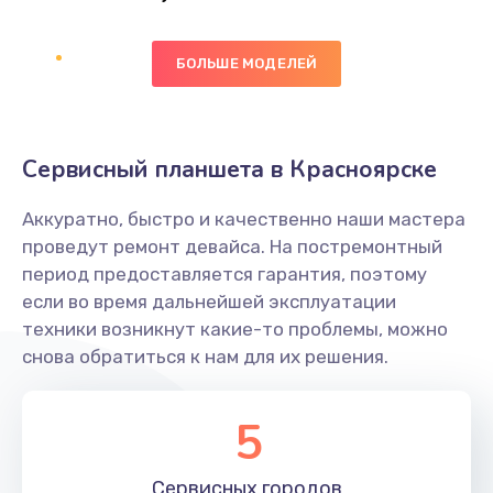
Заказать
БОЛЬШЕ МОДЕЛЕЙ
Ремонт цепей питания платы
1490 руб.
Заказать
Сервисный планшета в Красноярске
Восстановление дорожек платы
Аккуратно, быстро и качественно наши мастера
400 руб.
проведут ремонт девайса. На постремонтный
Заказать
период предоставляется гарантия, поэтому
если во время дальнейшей эксплуатации
Замена слухового динамика
техники возникнут какие-то проблемы, можно
снова обратиться к нам для их решения.
350 руб.
Заказать
5
Настройка программного обеспечения
Сервисных
городов
500 руб.