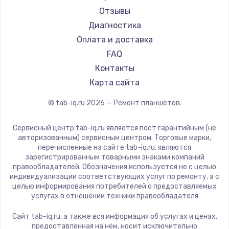
Aquarius
Отзывы
1330 руб.
Philips
Диагностика
Заказать
Dell
Оплата и доставка
HP
FAQ
Замена видеокарты
Getac
Контакты
2100 руб.
ZTE
Карта сайта
Заказать
Google
© tab-iq.ru
2026
— Ремонт планшетов.
Navitel
Ремонт цепей питания
Teclast
Сервисный центр tab-iq.ru является пост гарантийным (не
3000 руб.
CHUWI
авторизованным) сервисным центром. Торговые марки,
перечисленные на сайте tab-iq.ru, являются
Заказать
зарегистрированным товарными знаками компаний
правообладателей. Обозначения используется не с целью
Замена материнской платы
индивидуализации соответствующих услуг по ремонту, а с
целью информирования потребителей о предоставляемых
1590 руб.
услугах в отношении техники правообладателя
Заказать
Сайт tab-iq.ru, а также вся информация об услугах и ценах,
предоставленная на нём, носит исключительно