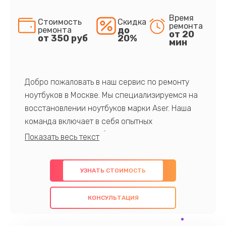
Время
Стоимость
Скидка
ремонта
до
ремонта
от 20
от 350 руб
20%
мин
Добро пожаловать в наш сервис по ремонту
ноутбуков в Москве. Мы специализируемся на
восстановлении ноутбуков марки Aser. Наша
команда включает в себя опытных
профессионалов с обширными знаниями и
многолетним опытом в данной области. Мы
предлагаем быстрый и качественный ремонт с
УЗНАТЬ СТОИМОСТЬ
использованием оригинальных компонентов, а
также гарантируем качество всех
КОНСУЛЬТАЦИЯ
проведенных работ. Наша цель - предоставить
клиентам надежное и профессиональное