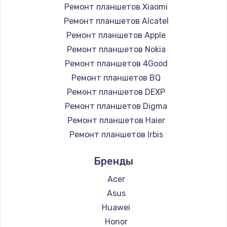
Ремонт планшетов Xiaomi
Заказать
Ремонт планшетов Alcatel
Ремонт планшетов Apple
Установка драйверов
Ремонт планшетов Nokia
950 руб.
Ремонт планшетов 4Good
Заказать
Ремонт планшетов BQ
Ремонт планшетов DEXP
Замена жесткого диска
Ремонт планшетов Digma
1000 руб.
Ремонт планшетов Haier
Заказать
Ремонт планшетов Irbis
Ремонт планшетов Prestigio
Чистка от пыли
Бренды
Ремонт планшетов Microsoft
1330 руб.
Ремонт планшетов BlackView
Acer
Заказать
Ремонт планшетов Amazon
Asus
Ремонт планшетов Aquarius
Huawei
Настройка ОС
Ремонт планшетов Philips
Honor