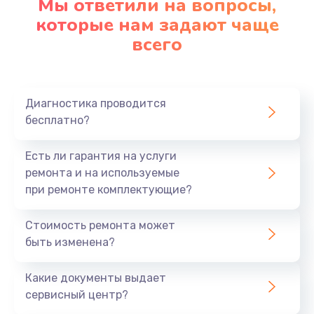
Мы ответили на вопросы,
которые нам задают чаще
1290 руб.
всего
Заказать
Замена корпуса
890 руб.
Диагностика проводится
бесплатно?
Заказать
Есть ли гарантия на услуги
Замена тачпада
ремонта и на используемые
990 руб.
при ремонте комплектующие?
Заказать
Стоимость ремонта может
Замена динамика
быть изменена?
1500 руб.
Какие документы выдает
Заказать
сервисный центр?