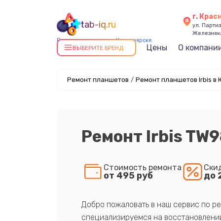
г. Крас
tab-iq.ru
ул. Парти
Железняк
Ремонт планшетов в Красноярске
Цены
О компани
ВЫБЕРИТЕ БРЕНД
Ремонт планшетов
/
Ремонт планшетов Irbis в
Ремонт Irbis TW9
Стоимость ремонта
Ски
от 495 руб
до 
Добро пожаловать в наш сервис по ре
специализируемся на восстановлении