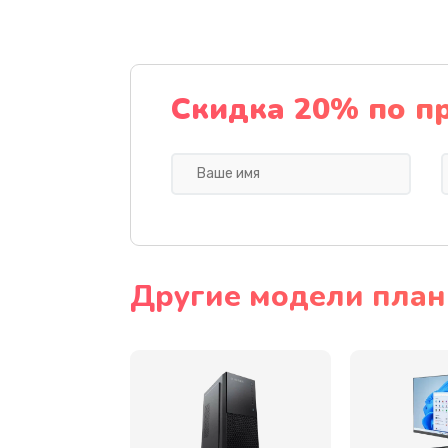
Замена видеочипа
Ремонт разъема питания
Скидка 20% по п
Замена видеокарты
Ремонт цепей питания
Замена жесткого диска
Другие модели планш
Установка драйверов
Замена вебкамеры
Ремонт петель крышки