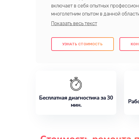
включает в себя опытных профессион
многолетним опытом в данной област
качественный ремонт с использовани
гарантируем качество всех проведенн
клиентам надежное и профессиональн
УЗНАТЬ СТОИМОСТЬ
КОН
потребности наилучшим образом. Не 
сейчас!
Бесплатная диагностика за 30
Рабо
мин.