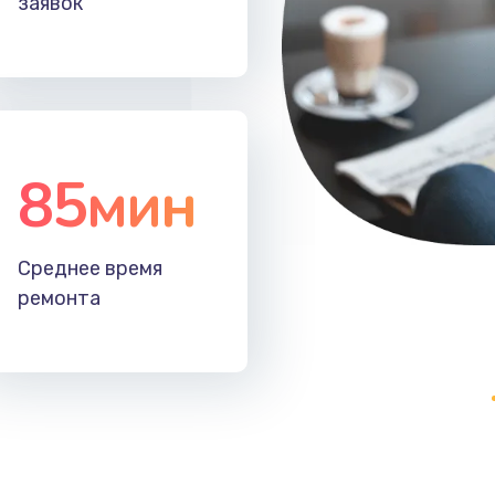
заявок
30 мин
2 года
20 мин
1 год
30 мин
3 года
85мин
30 мин
3 года
Среднее время
50 мин
3 года
ремонта