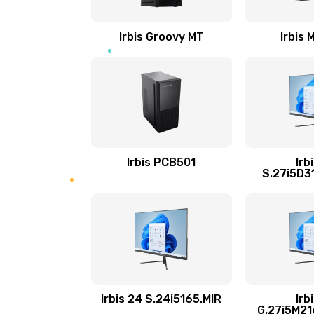
Настройка Wi-Fi
Irbis Groovy MT
Irbis
Замена шим-контроллера
Замена динамика
Замена тачпада
Irbis PCB501
Irb
S.27i5D3
Замена разъёмов (HDMI, DVI, Ди
порта)
Замена USB порта
Замена звуковой карты
Irbis 24 S.24i5165.MIR
Irb
G.27i5M2