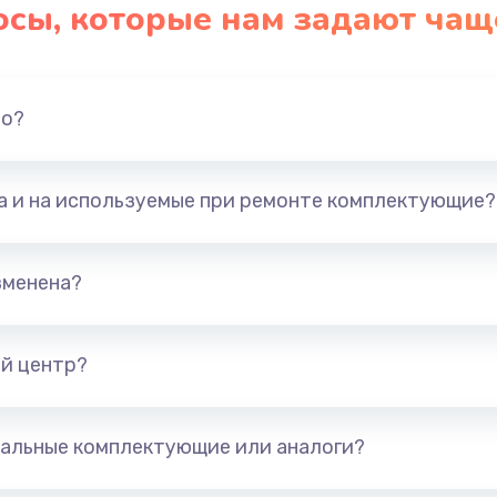
осы, которые нам задают чащ
но?
та и на используемые при ремонте комплектующие?
зменена?
й центр?
альные комплектующие или аналоги?