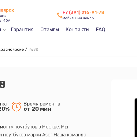
ноярск
+7 (391) 216-91-78
зана
Мобильный номер
а, 40А
и
Гарантия
Отзывы
Контакты
FAQ
 Красноярске
/
TW98
8
дка
Время ремонта
20%
от 20 мин
монту ноутбуков в Москве. Мы
 ноутбуков марки Aser. Наша команда