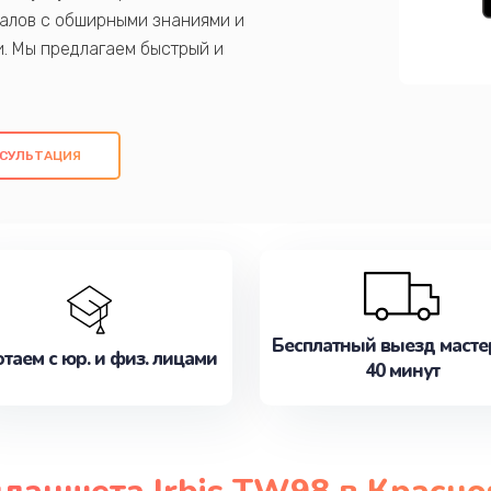
алов с обширными знаниями и
и. Мы предлагаем быстрый и
ем оригинальных компонентов, а также
ых работ. Наша цель - предоставить
ое обслуживание, удовлетворяя их
СУЛЬТАЦИЯ
медлите записаться на ремонт уже
Бесплатный выезд масте
таем с юр. и физ. лицами
40 минут