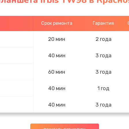
ланшета Irbis TW98 в Красно
Срок ремонта
Гарантия
20 мин
2 года
40 мин
3 года
60 мин
3 года
40 мин
1 год
40 мин
3 года
50 мин
3 года