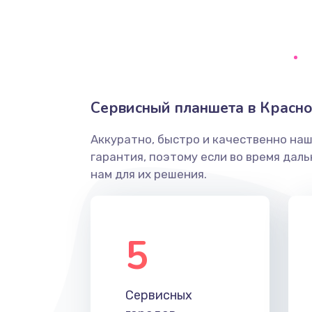
Замена микрофона
Замена оперативной памяти
Замена процессора
Сервисный планшета в Красно
Замена системы охлаждения
Аккуратно, быстро и качественно на
гарантия, поэтому если во время дал
Замена термопасты
нам для их решения.
Замена шлейфа матрицы
5
Замена экрана
Замена северного моста
Сервисных