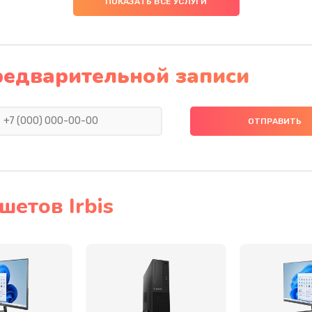
ПОКАЗАТЬ ВСЕ УСЛУГИ
30 мин
2 года
20 мин
1 год
редварительной записи
20 мин
3 года
60 мин
1 год
40 мин
1 год
етов Irbis
30 мин
1 год
50 мин
3 года
50 мин
2 года