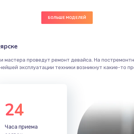
60 мин
3 года
БОЛЬШЕ МОДЕЛЕЙ
50 мин
1 год
20 мин
3 года
ярске
50 мин
2 года
ши мастера проведут ремонт девайса. На постремонт
ьнейшей эксплуатации техники возникнут какие-то пр
60 мин
2 года
30 мин
3 года
24
60 мин
1 год
40 мин
2 года
Часа приема