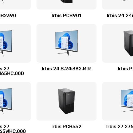
50 мин
3 года
 MB2390
Irbis PCB901
Irbis 24 2
20 мин
3 года
20 мин
1 год
40 мин
3 года
is 27
Irbis 24 S.24i382.MIR
Irbis 
165HC.00D
сплей
50 мин
2 года
20 мин
1 год
40 мин
3 года
is 27
Irbis PCB552
Irbis 27 2
165WHC.000