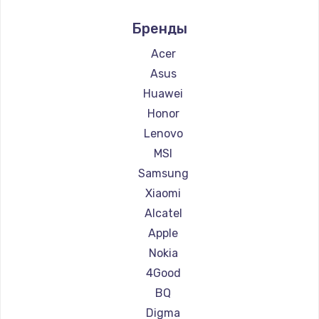
Ремонт планшетов Prestigio
Бренды
Ремонт планшетов Microsoft
Ремонт планшетов BlackView
Acer
Ремонт планшетов Amazon
Asus
Ремонт планшетов Aquarius
Huawei
Ремонт планшетов Philips
Honor
Ремонт планшетов Dell
Lenovo
Ремонт планшетов HP
MSI
Ремонт планшетов Getac
Samsung
Ремонт планшетов ZTE
Xiaomi
Ремонт планшетов Google
Alcatel
Ремонт планшетов Navitel
Apple
Ремонт планшетов Teclast
Nokia
Ремонт планшетов CHUWI
4Good
BQ
Digma