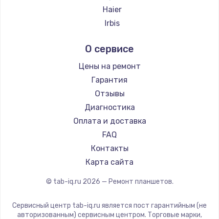
Haier
Irbis
Prestigio
О сервисе
Microsoft
BlackView
Цены на ремонт
Amazon
Гарантия
Aquarius
Отзывы
Philips
Диагностика
Dell
Оплата и доставка
HP
FAQ
Getac
Контакты
ZTE
Карта сайта
Google
© tab-iq.ru
2026
— Ремонт планшетов.
Navitel
Teclast
Сервисный центр tab-iq.ru является пост гарантийным (не
CHUWI
авторизованным) сервисным центром. Торговые марки,