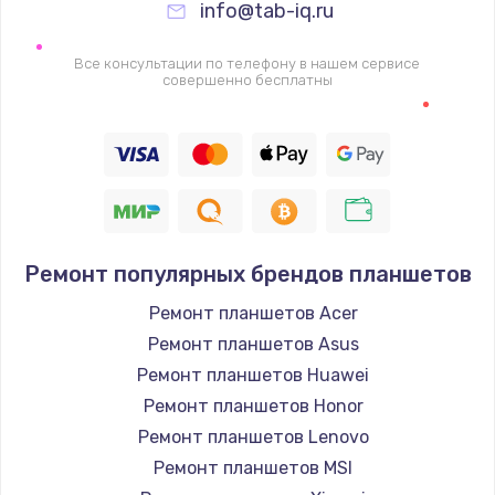
Заказать
info@tab-iq.ru
Замена видеочипа
Все консультации по телефону в нашем сервисе
совершенно бесплатны
2745 руб.
Заказать
Настройка BIOS
910 руб.
Заказать
Ремонт популярных брендов планшетов
Ремонт планшетов Acer
Ремонт подсветки
Ремонт планшетов Asus
1150 руб.
Ремонт планшетов Huawei
Заказать
Ремонт планшетов Honor
Ремонт планшетов Lenovo
Настройка ОС
Ремонт планшетов MSI
1320 руб.