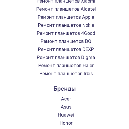
Ремонт планшетов Xiaomi
Заказать
Ремонт планшетов Alcatel
Ремонт планшетов Apple
Чистка от пыли
Ремонт планшетов Nokia
990 руб.
Ремонт планшетов 4Good
Заказать
Ремонт планшетов BQ
Ремонт планшетов DEXP
Замена жесткого диска
Ремонт планшетов Digma
875 руб.
Ремонт планшетов Haier
Заказать
Ремонт планшетов Irbis
Ремонт планшетов Prestigio
Установка драйверов
Бренды
Ремонт планшетов Microsoft
875 руб.
Ремонт планшетов BlackView
Acer
Заказать
Ремонт планшетов Amazon
Asus
Ремонт планшетов Aquarius
Huawei
Замена вебкамеры
Ремонт планшетов Philips
Honor