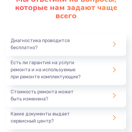
которые нам задают чаще
1200 руб.
всего
Заказать
Ремонт платы картоприемника
1000 руб.
Диагностика проводится
бесплатно?
Заказать
Есть ли гарантия на услуги
Восстановление/замена диффузора
ремонта и на используемые
1400 руб.
при ремонте комплектующие?
Заказать
Стоимость ремонта может
быть изменена?
Ремонт платы усилителя
1200 руб.
Какие документы выдает
Заказать
сервисный центр?