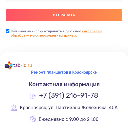
Ремонт пищалок(твитеров)
900 руб.
Заказать
Нажимая на кнопку отправить я даю свое
согласие на
обработку моих персональных данных.
Ремонт цепей питания
2500 руб.
Заказать
tab-iq.ru
Ремонт планшетов в Красноярске
Замена видеокарты
Контактная информация
1795 руб.
+7 (391) 216-91-78
Заказать
Красноярск
,
 ул. Партизана Железняка, 40А
Ремонт разъема питания
1120 руб.
Ежедневно с 9:00 до 21:00