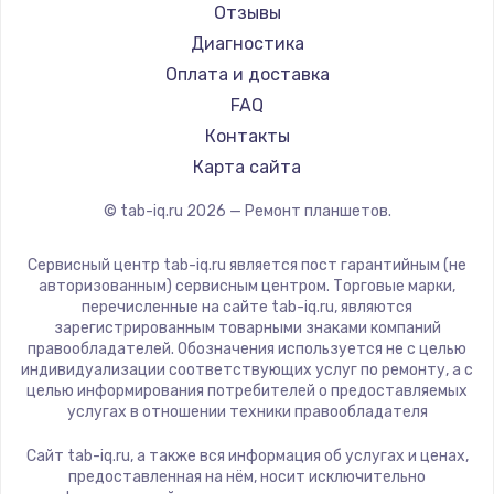
Aquarius
Отзывы
1450 руб.
Philips
Диагностика
Заказать
Dell
Оплата и доставка
HP
FAQ
Замена шим-контроллера
Getac
Контакты
3900 руб.
ZTE
Карта сайта
Заказать
Google
© tab-iq.ru
2026
— Ремонт планшетов.
Navitel
Настройка Wi-Fi
Teclast
Сервисный центр tab-iq.ru является пост гарантийным (не
1040 руб.
CHUWI
авторизованным) сервисным центром. Торговые марки,
перечисленные на сайте tab-iq.ru, являются
Заказать
зарегистрированным товарными знаками компаний
правообладателей. Обозначения используется не с целью
Ремонт петель крышки
индивидуализации соответствующих услуг по ремонту, а с
целью информирования потребителей о предоставляемых
1195 руб.
услугах в отношении техники правообладателя
Заказать
Сайт tab-iq.ru, а также вся информация об услугах и ценах,
предоставленная на нём, носит исключительно