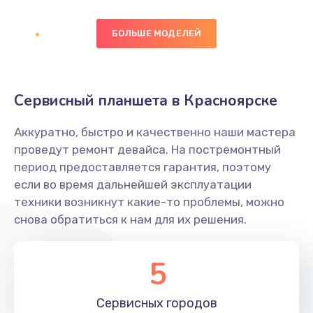
Заказать
БОЛЬШЕ МОДЕЛЕЙ
Замена диффузора динамика
1400 руб.
Заказать
Сервисный планшета в Красноярске
Замена платы брелка
Аккуратно, быстро и качественно наши мастера
900 руб.
проведут ремонт девайса. На постремонтный
период предоставляется гарантия, поэтому
Заказать
если во время дальнейшей эксплуатации
техники возникнут какие-то проблемы, можно
Простой ремонт основной платы
снова обратиться к нам для их решения.
2400 руб.
Заказать
5
Восстановление после попадания влаги
Сервисных
городов
2800 руб.