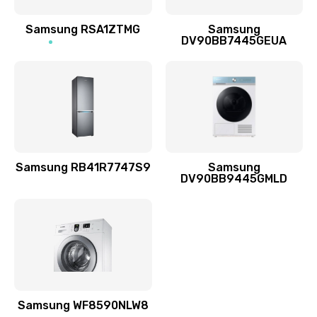
Ремонт динамиков
1400 руб.
Samsung RSA1ZTMG
Samsung
DV90BB7445GEUA
Заказать
Ремонт выходных цепей усиления (для активных
сабвуферов)
1300 руб.
Заказать
Samsung RB41R7747S9
Samsung
DV90BB9445GMLD
Ремонт предварительных цепей усиления (для
активных сабвуферов)
1200 руб.
Заказать
Ремонт после залития
2100 руб.
Samsung WF8590NLW8