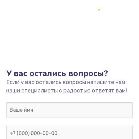
Программный ремонт/прошивка
1500 руб.
Заказать
Ремонт системной платы
1700 руб.
Заказать
У вас остались вопросы?
Модернизация
Если у вас остались вопросы напишите нам,
2100 руб.
наши специалисты с радостью ответят вам!
Заказать
Устранение ошибок
2000 руб.
Заказать