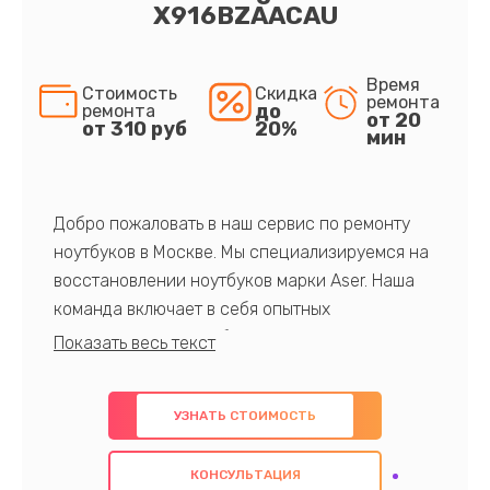
X916BZAACAU
Время
Стоимость
Скидка
ремонта
до
ремонта
от 20
от 310 руб
20%
мин
Добро пожаловать в наш сервис по ремонту
ноутбуков в Москве. Мы специализируемся на
восстановлении ноутбуков марки Aser. Наша
команда включает в себя опытных
профессионалов с обширными знаниями и
многолетним опытом в данной области. Мы
предлагаем быстрый и качественный ремонт с
УЗНАТЬ СТОИМОСТЬ
использованием оригинальных компонентов, а
также гарантируем качество всех
КОНСУЛЬТАЦИЯ
проведенных работ. Наша цель - предоставить