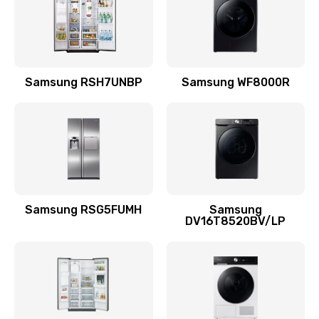
880 руб.
Заказать
Замена подводящих проводов
Samsung RSH7UNBP
Samsung WF8000R
880 руб.
Заказать
Замена голосовой катушки/перемотка динамика
880 руб.
Заказать
Samsung RSG5FUMH
Samsung
DV16T8520BV/LP
Выход из строя электронных деталей
вследствие перегрева
880 руб.
Заказать