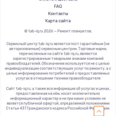
HP
FAQ
Getac
Контакты
ZTE
Карта сайта
Google
© tab-iq.ru
2026
— Ремонт планшетов.
Navitel
Teclast
Сервисный центр tab-iq.ru является пост гарантийным (не
CHUWI
авторизованным) сервисным центром. Торговые марки,
перечисленные на сайте tab-iq.ru, являются
зарегистрированным товарными знаками компаний
правообладателей. Обозначения используется не с целью
индивидуализации соответствующих услуг по ремонту, а с
целью информирования потребителей о предоставляемых
услугах в отношении техники правообладателя
Сайт tab-iq.ru, а также вся информация об услугах и ценах,
предоставленная на нём, носит исключительно
информационный характер и ни при каких условиях не
является публичной офертой, определяемой положениями
Статьи 437 Гражданского кодекса Российской Федерации.