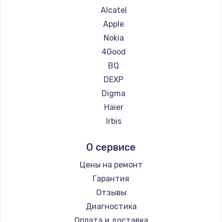
Ремонт планшетов ZTE
Alcatel
Ремонт планшетов Google
Apple
Ремонт планшетов Navitel
Nokia
Ремонт планшетов Teclast
4Good
Ремонт планшетов CHUWI
BQ
DEXP
Digma
Haier
Irbis
Prestigio
О сервисе
Microsoft
BlackView
Цены на ремонт
Amazon
Гарантия
Aquarius
Отзывы
Philips
Диагностика
Dell
Оплата и доставка