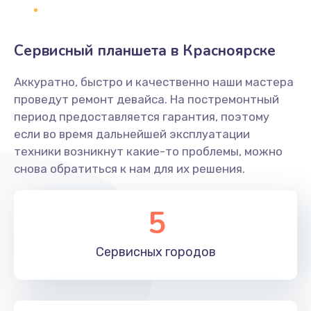
1890 руб.
Заказать
Сервисный планшета в Красноярске
Ремонт разъема питания
Аккуратно, быстро и качественно наши мастера
845 руб.
проведут ремонт девайса. На постремонтный
Заказать
период предоставляется гарантия, поэтому
если во время дальнейшей эксплуатации
Замена видеочипа
техники возникнут какие-то проблемы, можно
2500 руб.
снова обратиться к нам для их решения.
Заказать
5
Настройка BIOS
650 руб.
Сервисных
городов
Заказать
Ремонт подсветки