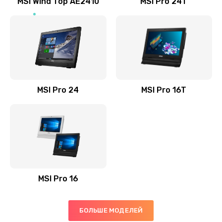
MSI Wind Top AE2410
MSI Pro 24T
Заказать
Установка драйверов
725 руб.
Заказать
MSI Pro 24
MSI Pro 16T
Замена жесткого диска
660 руб.
Заказать
Ремонт цепей питания
2500 руб.
MSI Pro 16
Заказать
Замена видеокарты
БОЛЬШЕ МОДЕЛЕЙ