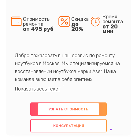
Время
Стоимость
Скидка
ремонта
до
ремонта
от 20
от 495 руб
20%
мин
Добро пожаловать в наш сервис по ремонту
ноутбуков в Москве. Мы специализируемся на
восстановлении ноутбуков марки Aser. Наша
команда включает в себя опытных
профессионалов с обширными знаниями и
многолетним опытом в данной области. Мы
предлагаем быстрый и качественный ремонт с
УЗНАТЬ СТОИМОСТЬ
использованием оригинальных компонентов, а
также гарантируем качество всех
КОНСУЛЬТАЦИЯ
проведенных работ. Наша цель - предоставить
клиентам надежное и профессиональное