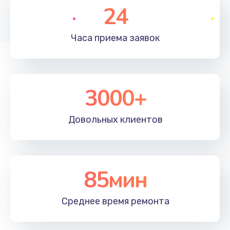
24
1200 руб.
Заказать
Часа приема
заявок
Настройка ОС
930 руб.
3000+
Заказать
Чистка от пыли
Довольных
клиентов
1060 руб.
Заказать
85мин
Замена южного моста
1950 руб.
Среднее время
ремонта
Заказать