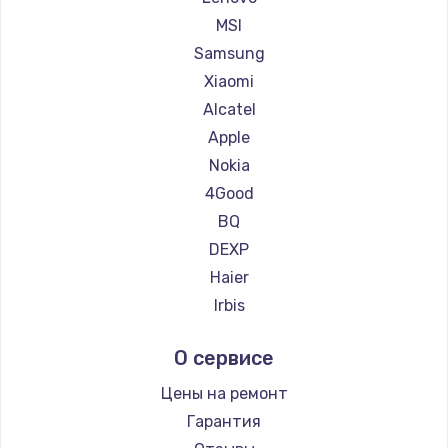
Ремонт планшетов HP
MSI
Ремонт планшетов Getac
Samsung
Ремонт планшетов ZTE
Xiaomi
Ремонт планшетов Google
Alcatel
Ремонт планшетов Navitel
Apple
Ремонт планшетов Teclast
Nokia
Ремонт планшетов CHUWI
4Good
BQ
DEXP
Haier
Irbis
Prestigio
О сервисе
Microsoft
BlackView
Цены на ремонт
Amazon
Гарантия
Aquarius