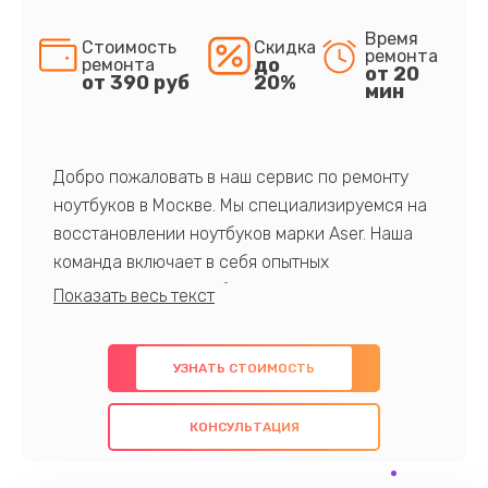
Время
Стоимость
Скидка
ремонта
до
ремонта
от 20
от 390 руб
20%
мин
Добро пожаловать в наш сервис по ремонту
ноутбуков в Москве. Мы специализируемся на
восстановлении ноутбуков марки Aser. Наша
команда включает в себя опытных
профессионалов с обширными знаниями и
многолетним опытом в данной области. Мы
предлагаем быстрый и качественный ремонт с
УЗНАТЬ СТОИМОСТЬ
использованием оригинальных компонентов, а
также гарантируем качество всех
КОНСУЛЬТАЦИЯ
проведенных работ. Наша цель - предоставить
клиентам надежное и профессиональное