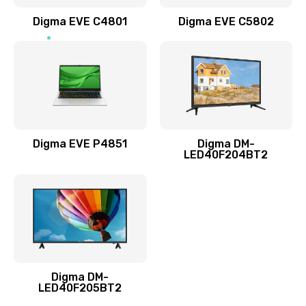
Заказать
Digma EVE C4801
Digma EVE C5802
Замена жесткого диска
490 руб.
Заказать
Замена видеокарты
1895 руб.
Digma EVE P4851
Digma DM-
LED40F204BT2
Заказать
Ремонт разъема питания
990 руб.
Заказать
Digma DM-
Замена видеочипа
LED40F205BT2
2990 руб.