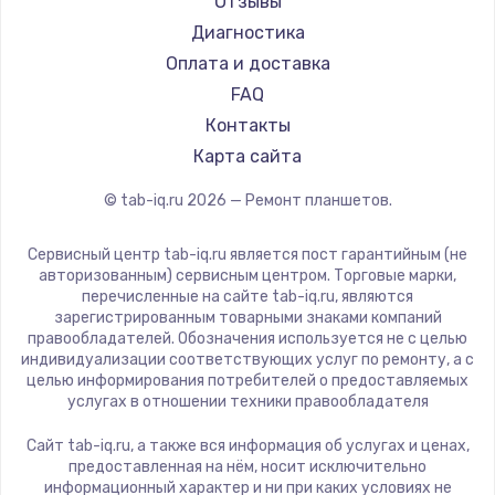
Отзывы
Philips
Диагностика
Dell
Оплата и доставка
HP
FAQ
Getac
Контакты
ZTE
Карта сайта
Google
© tab-iq.ru
2026
— Ремонт планшетов.
Navitel
Teclast
Сервисный центр tab-iq.ru является пост гарантийным (не
CHUWI
авторизованным) сервисным центром. Торговые марки,
перечисленные на сайте tab-iq.ru, являются
зарегистрированным товарными знаками компаний
правообладателей. Обозначения используется не с целью
индивидуализации соответствующих услуг по ремонту, а с
целью информирования потребителей о предоставляемых
услугах в отношении техники правообладателя
Сайт tab-iq.ru, а также вся информация об услугах и ценах,
предоставленная на нём, носит исключительно
информационный характер и ни при каких условиях не