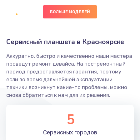
Заказать
БОЛЬШЕ МОДЕЛЕЙ
Настройка BIOS
1490 руб.
Сервисный планшета в Красноярске
Заказать
Аккуратно, быстро и качественно наши мастера
Настройка ОС
проведут ремонт девайса. На постремонтный
1060 руб.
период предоставляется гарантия, поэтому
если во время дальнейшей эксплуатации
Заказать
техники возникнут какие-то проблемы, можно
снова обратиться к нам для их решения.
Чистка от пыли
890 руб.
5
Заказать
Замена южного моста
Сервисных
городов