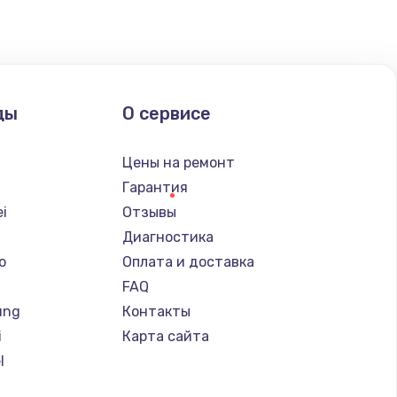
ать
ать
ды
О сервисе
ать
Цены на ремонт
ать
Гарантия
i
Отзывы
Диагностика
o
Оплата и доставка
FAQ
ung
Контакты
i
Карта сайта
l