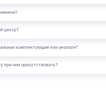
елефона
679 руб.
Заказ
зменена?
а
554 руб.
Заказ
й центр?
377 руб.
Заказ
альные комплектующие или аналоги?
а
1330 руб.
Заказ
у при нем присутствовать?
395 руб.
Заказ
а
224 руб.
Заказ
448 руб.
Заказ