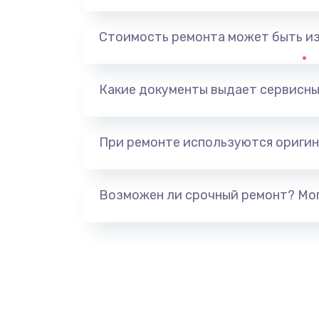
Замена держателя SIM-карты т
Стоимость ремонта может быть и
Ультразвуковая чистка телефон
Какие документы выдает сервисны
Замена USB-разъема (micro-usb)
телефона
При ремонте используются оригин
Замена аудио разъема телефон
Возможен ли срочный ремонт? Мог
Замена разъема/гнезда зарядки
телефона
Замена задней крышки телефон
Замена корпуса телефона