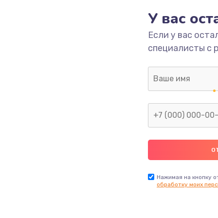
У вас ос
293 руб.
Заказ
Если у вас оста
специалисты с 
709 руб.
Заказ
529 руб.
Заказ
она
709 руб.
Заказ
а
812 руб.
Заказ
318 руб.
Заказ
Нажимая на кнопку о
обработку моих перс
й платы
908 руб.
Заказ