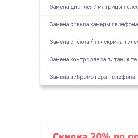
Замена дисплея / матрицы теле
Замена стекла камеры телефона
Замена стекла / тачскрина тел
Замена контроллера питания т
Замена вибромотора телефона
Замена разъема наушников тел
Замена аудиокодека телефона
Замена микросхем питания тел
Скидка 20% по п