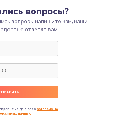
тались вопросы?
ать
лись вопросы напишите нам, наши
радостью ответят вам!
ать
ать
ать
ать
ать
тправить я даю свое
согласие на
ональных данных.
ать