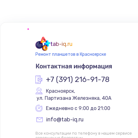
Восстановление цепей питания
Замена кнопки включения телеф
Замена кнопок громкости телеф
tab-iq.ru
Ремонт планшетов в Красноярске
Ремонт телефона после воды
Контактная информация
+7 (391) 216-91-78
Красноярск
,
 ул. Партизана Железняка, 40А
Ежедневно с 9:00 до 21:00
info@tab-iq.ru
Все консультации по телефону в нашем сервисе
совершенно бесплатны