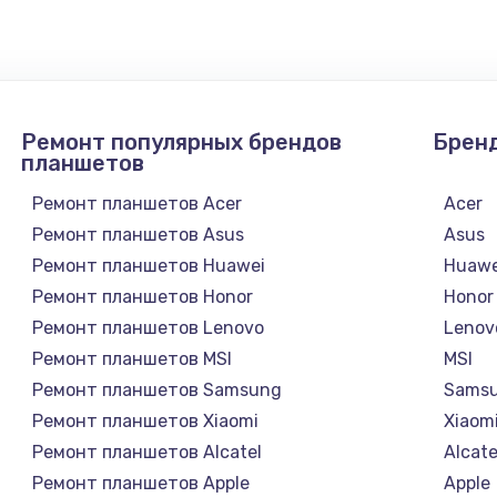
 телефона
2281 руб.
Заказ
она
228 руб.
Заказ
Ремонт популярных брендов
Брен
она
270 руб.
Заказ
планшетов
Ремонт планшетов Acer
Acer
417 руб.
Заказ
Ремонт планшетов Asus
Asus
Ремонт планшетов Huawei
Huawe
Ремонт планшетов Honor
Honor
Ремонт планшетов Lenovo
Lenov
Ремонт планшетов MSI
MSI
Ремонт планшетов Samsung
Sams
Ремонт планшетов Xiaomi
Xiaom
Ремонт планшетов Alcatel
Alcate
Ремонт планшетов Apple
Apple