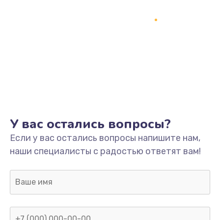
1245 руб.
Заказать
Замена разъёмов (HDMI, DVI, Дисплей порта)
390 руб.
Заказать
Замена SSD
У вас остались вопросы?
1045 руб.
Если у вас остались вопросы напишите нам,
Заказать
наши специалисты с радостью ответят вам!
Замена клавиатуры
990 руб.
Заказать
Ремонт цепей питания