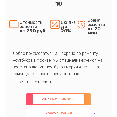
10
Время
Стоимость
Скидка
ремонта
до
ремонта
от 20
от 290 руб
20%
мин
Добро пожаловать в наш сервис по ремонту
ноутбуков в Москве. Мы специализируемся на
восстановлении ноутбуков марки Aser. Наша
команда включает в себя опытных
профессионалов с обширными знаниями и
многолетним опытом в данной области. Мы
предлагаем быстрый и качественный ремонт с
УЗНАТЬ СТОИМОСТЬ
использованием оригинальных компонентов, а
также гарантируем качество всех
КОНСУЛЬТАЦИЯ
проведенных работ. Наша цель - предоставить