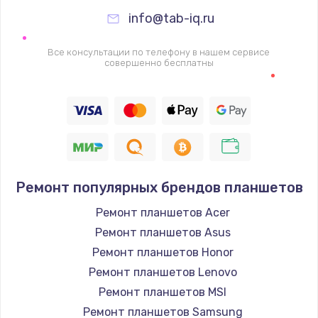
Настройка BIOS
info@tab-iq.ru
995 руб.
Все консультации по телефону в нашем сервисе
Заказать
совершенно бесплатны
Ремонт подсветки
1200 руб.
Заказать
Настройка ОС
Ремонт популярных брендов планшетов
1160 руб.
Ремонт планшетов Acer
Заказать
Ремонт планшетов Asus
Ремонт планшетов Honor
Чистка от пыли
Ремонт планшетов Lenovo
1060 руб.
Ремонт планшетов MSI
Заказать
Ремонт планшетов Samsung