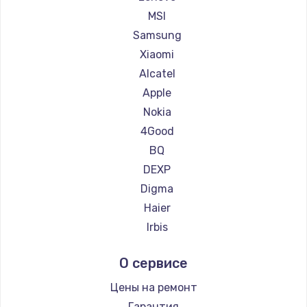
Ремонт планшетов Dell
MSI
Замена материнской платы
Ремонт планшетов HP
Samsung
Ремонт планшетов Getac
1760 руб.
Xiaomi
Ремонт планшетов ZTE
Alcatel
Заказать
Ремонт планшетов Google
Apple
Ремонт планшетов Navitel
Nokia
Ремонт планшетов Teclast
4Good
Ремонт планшетов CHUWI
BQ
DEXP
Digma
Haier
Irbis
Prestigio
О сервисе
Microsoft
BlackView
Цены на ремонт
Amazon
Гарантия