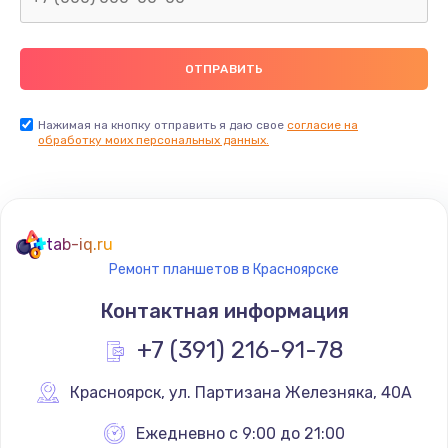
2500 руб.
Заказать
Замена видеокарты
Нажимая на кнопку отправить я даю свое
согласие на
обработку моих персональных данных.
2045 руб.
Заказать
Ремонт разъема питания
tab-iq.ru
1090 руб.
Ремонт планшетов в Красноярске
Заказать
Контактная информация
+7 (391) 216-91-78
Замена видеочипа
2745 руб.
Красноярск
,
 ул. Партизана Железняка, 40А
Заказать
Ежедневно с 9:00 до 21:00