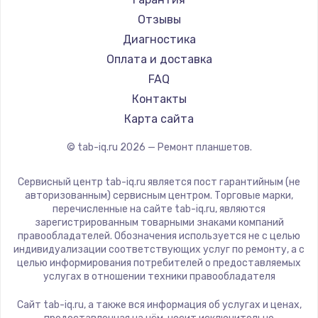
Aquarius
Отзывы
Philips
Диагностика
Dell
Оплата и доставка
HP
FAQ
Getac
Контакты
ZTE
Карта сайта
Google
© tab-iq.ru
2026
— Ремонт планшетов.
Navitel
Teclast
Сервисный центр tab-iq.ru является пост гарантийным (не
CHUWI
авторизованным) сервисным центром. Торговые марки,
перечисленные на сайте tab-iq.ru, являются
зарегистрированным товарными знаками компаний
правообладателей. Обозначения используется не с целью
индивидуализации соответствующих услуг по ремонту, а с
целью информирования потребителей о предоставляемых
услугах в отношении техники правообладателя
Сайт tab-iq.ru, а также вся информация об услугах и ценах,