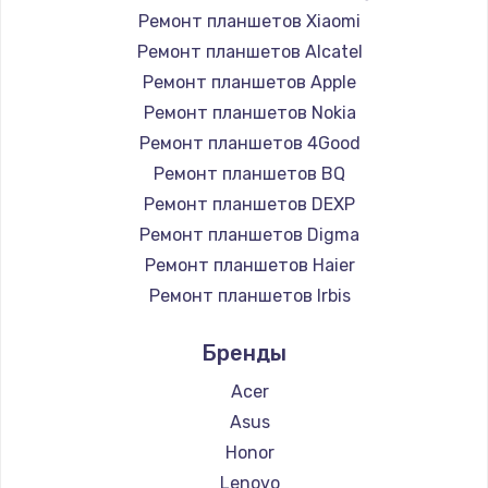
Ремонт планшетов Xiaomi
Замена южного моста
Ремонт планшетов Alcatel
2750 руб.
Ремонт планшетов Apple
Заказать
Ремонт планшетов Nokia
Ремонт планшетов 4Good
Замена контроллера питания
Ремонт планшетов BQ
1490 руб.
Ремонт планшетов DEXP
Заказать
Ремонт планшетов Digma
Ремонт планшетов Haier
Замена тачпада
Ремонт планшетов Irbis
1745 руб.
Ремонт планшетов Prestigio
Бренды
Ремонт планшетов Microsoft
Заказать
Ремонт планшетов BlackView
Acer
Замена корпуса
Ремонт планшетов Amazon
Asus
890 руб.
Ремонт планшетов Aquarius
Honor
Ремонт планшетов Philips
Lenovo
Заказать