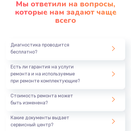
Мы ответили на вопросы,
Заказать
которые нам задают чаще
всего
Замена северного моста
2750 руб.
Заказать
Диагностика проводится
бесплатно?
Замена шлейфа матрицы
1095 руб.
Есть ли гарантия на услуги
Заказать
ремонта и на используемые
при ремонте комплектующие?
Замена термопасты
Стоимость ремонта может
1060 руб.
быть изменена?
Заказать
Какие документы выдает
Замена системы охлаждения
сервисный центр?