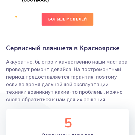
Замена сканера отпечатка
490 руб.
БОЛЬШЕ МОДЕЛЕЙ
Заказать
Сбор/Разбор
Сервисный планшета в Красноярске
1490 руб.
Заказать
Аккуратно, быстро и качественно наши мастера
проведут ремонт девайса. На постремонтный
Замена разъема SIM
период предоставляется гарантия, поэтому
если во время дальнейшей эксплуатации
290 руб.
техники возникнут какие-то проблемы, можно
Заказать
снова обратиться к нам для их решения.
Замена полифонического динамика
5
390 руб.
Заказать