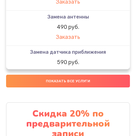
Заказать
Замена антенны
490 руб.
Заказать
Замена датчика приближения
590 руб.
Заказать
ПОКАЗАТЬ ВСЕ УСЛУГИ
Замена стекла
890 руб.
Заказать
Скидка 20% по
предварительной
Обновление ПО
записи
890 руб.