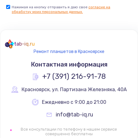
Нажимая на кнопку отправить я даю свое
согласие на
Установка драйверов
обработку моих персональных данных.
725 руб.
Заказать
Замена вебкамеры
tab-iq.ru
Ремонт планшетов в Красноярске
1240 руб.
Контактная информация
Заказать
+7 (391) 216-91-78
Ремонт петель крышки
990 руб.
Красноярск
,
 ул. Партизана Железняка, 40А
Заказать
Ежедневно с 9:00 до 21:00
info@tab-iq.ru
Настройка Wi-Fi
1060 руб.
Все консультации по телефону в нашем сервисе
совершенно бесплатны
Заказать