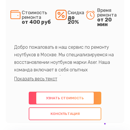
Время
Стоимость
Скидка
ремонта
до
ремонта
от 20
от 400 руб
20%
мин
Добро пожаловать в наш сервис по ремонту
ноутбуков в Москве. Мы специализируемся на
восстановлении ноутбуков марки Aser. Наша
команда включает в себя опытных
профессионалов с обширными знаниями и
многолетним опытом в данной области. Мы
предлагаем быстрый и качественный ремонт с
УЗНАТЬ СТОИМОСТЬ
использованием оригинальных компонентов, а
также гарантируем качество всех
КОНСУЛЬТАЦИЯ
проведенных работ. Наша цель - предоставить
клиентам надежное и профессиональное