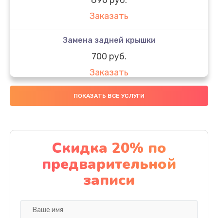
Заказать
Замена задней крышки
700 руб.
Заказать
Комплексная чистка
ПОКАЗАТЬ ВСЕ УСЛУГИ
900 руб.
Заказать
Скидка 20% по
Замена стекла
предварительной
1100 руб.
записи
Заказать
Ремонт камеры