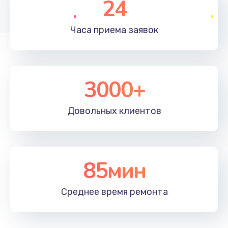
24
Заказать
Часа приема
заявок
Чистка от пыли
990 руб.
Заказать
3000+
Настройка ОС
1090 руб.
Довольных
клиентов
Заказать
Ремонт подсветки
85мин
1200 руб.
Заказать
Среднее время
ремонта
Настройка BIOS
930 руб.