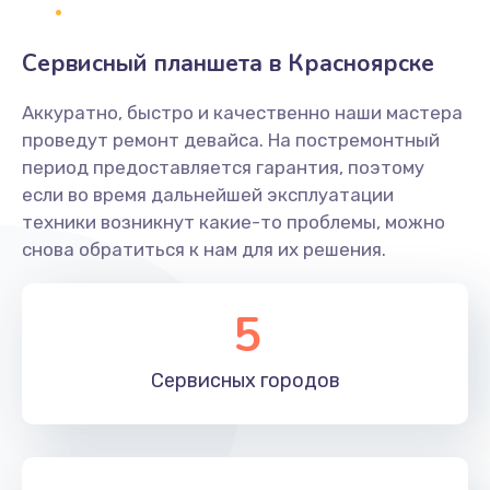
Замена клавиатуры
Сервисный планшета в Красноярске
1190 руб.
Аккуратно, быстро и качественно наши мастера
Заказать
проведут ремонт девайса. На постремонтный
период предоставляется гарантия, поэтому
Замена тачпада
если во время дальнейшей эксплуатации
1330 руб.
техники возникнут какие-то проблемы, можно
снова обратиться к нам для их решения.
Заказать
Замена контроллера питания
5
1490 руб.
Заказать
Сервисных
городов
Замена южного моста
2600 руб.