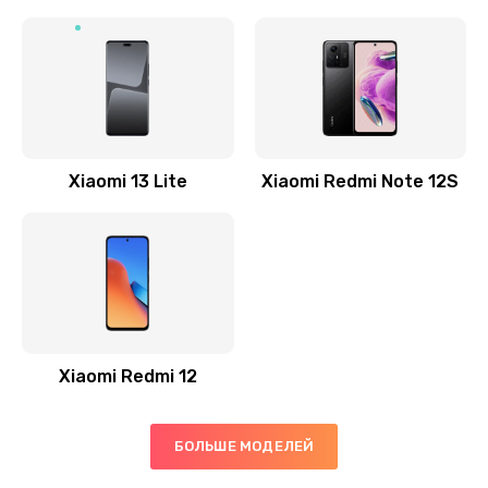
Ремонт GPS-модуля
500 руб.
Заказать
Ремонт динамика
Xiaomi 13 Lite
Xiaomi Redmi Note 12S
400 руб.
Заказать
Замена дисплея
1200 руб.
Заказать
Xiaomi Redmi 12
Ремонт сим-лотка
600 руб.
БОЛЬШЕ МОДЕЛЕЙ
Заказать