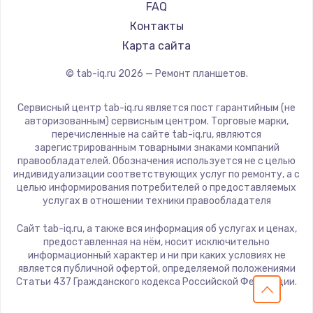
HP
FAQ
Getac
Контакты
ZTE
Карта сайта
Google
© tab-iq.ru
2026
— Ремонт планшетов.
Navitel
Teclast
Сервисный центр tab-iq.ru является пост гарантийным (не
CHUWI
авторизованным) сервисным центром. Торговые марки,
перечисленные на сайте tab-iq.ru, являются
зарегистрированным товарными знаками компаний
правообладателей. Обозначения используется не с целью
индивидуализации соответствующих услуг по ремонту, а с
целью информирования потребителей о предоставляемых
услугах в отношении техники правообладателя
Сайт tab-iq.ru, а также вся информация об услугах и ценах,
предоставленная на нём, носит исключительно
информационный характер и ни при каких условиях не
является публичной офертой, определяемой положениями
Статьи 437 Гражданского кодекса Российской Федерации.