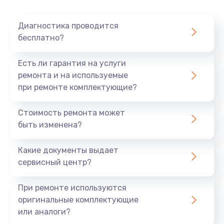
1050 руб.
Заказать
Диагностика проводится
бесплатно?
Замена оперативной памяти
890 руб.
Есть ли гарантия на услуги
ремонта и на используемые
Заказать
при ремонте комплектующие?
Замена системы охлаждения
Стоимость ремонта может
1500 руб.
быть изменена?
Заказать
Какие документы выдает
сервисный центр?
Замена термопасты
995 руб.
При ремонте используются
Заказать
оригинальные комплектующие
или аналоги?
Замена шлейфа матрицы