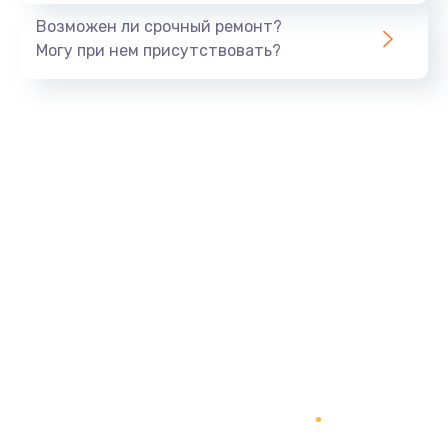
960 руб.
Возможен ли срочный ремонт?
Могу при нем присутствовать?
Заказать
Замена экрана
1145 руб.
Заказать
Замена северного моста
2600 руб.
Заказать
Замена видеочипа
2745 руб.
Заказать