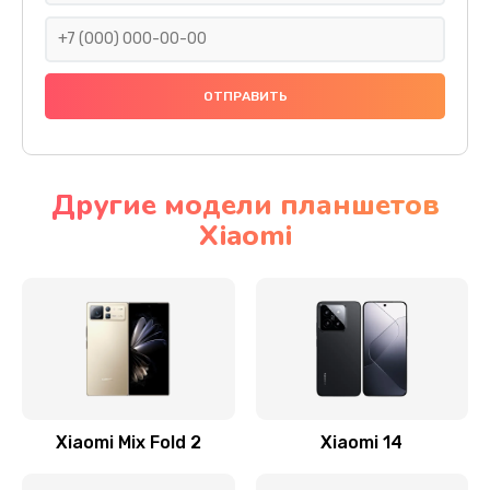
600 руб.
Заказать
Замена разъема питания
600 руб.
Заказать
Другие модели планшетов
Xiaomi
Замена шлейфа
600 руб.
Заказать
Ремонт мультиконтроллера
1000 руб.
Заказать
Xiaomi Mix Fold 2
Xiaomi 14
Замена кнопки включения