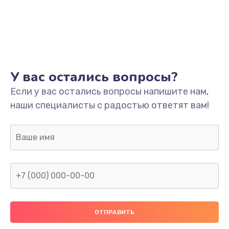
Ремонт разъема питания
745 руб.
Заказать
Замена видеокарты
У вас остались вопросы?
1600 руб.
Если у вас остались вопросы напишите нам,
Заказать
наши специалисты с радостью ответят вам!
Ремонт цепей питания
2500 руб.
Заказать
Замена жесткого диска
750 руб.
Заказать