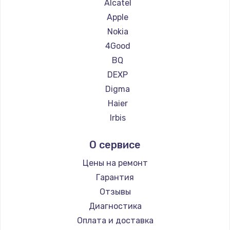
Ремонт планшетов ZTE
Alcatel
Ремонт планшетов Google
Apple
Ремонт планшетов Navitel
Nokia
Ремонт планшетов Teclast
4Good
Ремонт планшетов CHUWI
BQ
DEXP
Digma
Haier
Irbis
Prestigio
О сервисе
Microsoft
BlackView
Цены на ремонт
Amazon
Гарантия
Aquarius
Отзывы
Philips
Диагностика
Dell
Оплата и доставка