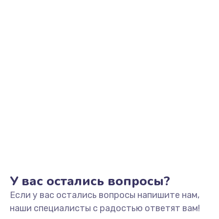
Заказать
Замена клавиатуры
990 руб.
Заказать
Замена тачпада
1500 руб.
Заказать
Установка драйверов
725 руб.
Заказать
У вас остались вопросы?
Если у вас остались вопросы напишите нам,
Замена жесткого диска
наши специалисты с радостью ответят вам!
660 руб.