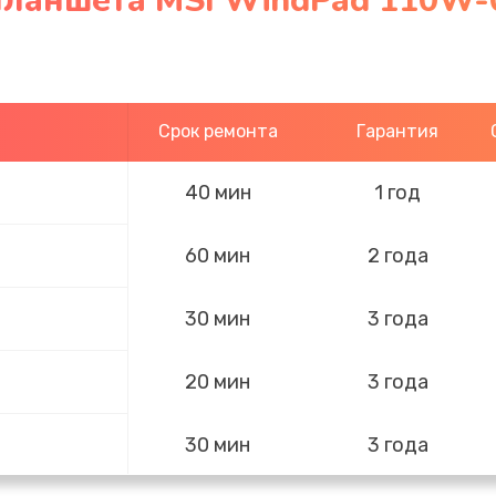
планшета MSI WindPad 110W-
Срок ремонта
Гарантия
40 мин
1 год
60 мин
2 года
30 мин
3 года
20 мин
3 года
30 мин
3 года