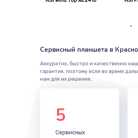
MSI Wind Top AE2410
MSI P
Ремонт разъема питания
Замена видеочипа
Настройка BIOS
Сервисный планшета в Красно
Ремонт подсветки
Аккуратно, быстро и качественно на
гарантия, поэтому если во время дал
Настройка ОС
нам для их решения.
Чистка от пыли
5
Замена южного моста
Замена материнской платы
Сервисных