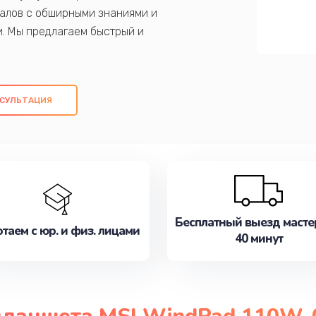
алов с обширными знаниями и
и. Мы предлагаем быстрый и
ем оригинальных компонентов, а также
ых работ. Наша цель - предоставить
ое обслуживание, удовлетворяя их
СУЛЬТАЦИЯ
медлите записаться на ремонт уже
Бесплатный выезд масте
таем с юр. и физ. лицами
40 минут