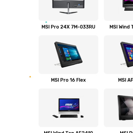
Замена USB порта
Замена аккумулятора
MSI Pro 24X 7M-033RU
MSI Wind 
Замена клавиатуры
Замена тачпада
Установка драйверов
MSI Pro 16 Flex
MSI AP
Замена жесткого диска
Ремонт цепей питания
Замена видеокарты