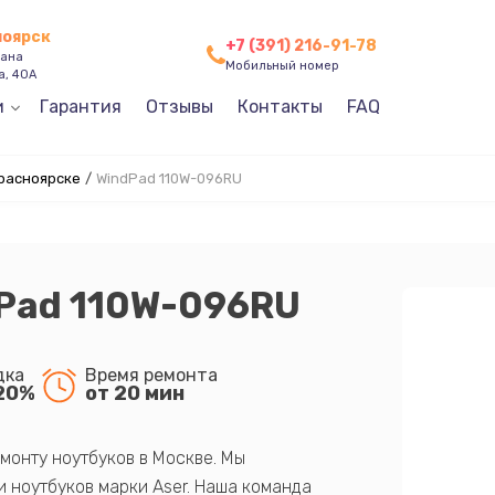
ноярск
+7 (391) 216-91-78
зана
Мобильный номер
а, 40А
и
Гарантия
Отзывы
Контакты
FAQ
Красноярске
/
WindPad 110W-096RU
dPad 110W-096RU
дка
Время ремонта
20%
от 20 мин
монту ноутбуков в Москве. Мы
 ноутбуков марки Aser. Наша команда