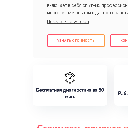
включает в себя опытных профессион
многолетним опытом в данной област
качественный ремонт с использовани
гарантируем качество всех проведенн
клиентам надежное и профессиональн
УЗНАТЬ СТОИМОСТЬ
КОН
потребности наилучшим образом. Не 
сейчас!
Бесплатная диагностика за 30
Рабо
мин.