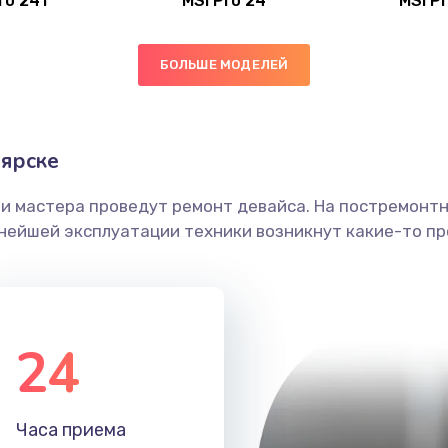
ro 24T
MSI Pro 24
MSI P
40 мин
1 год
БОЛЬШЕ МОДЕЛЕЙ
50 мин
3 года
30 мин
2 года
ярске
30 мин
1 год
ши мастера проведут ремонт девайса. На постремонт
ьнейшей эксплуатации техники возникнут какие-то пр
30 мин
3 года
20 мин
3 года
24
60 мин
2 года
30 мин
2 года
Часа приема