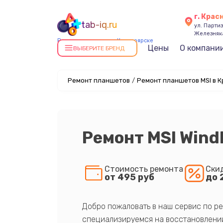
г. Крас
tab-iq.ru
ул. Парти
Железняк
Ремонт планшетов в Красноярске
Цены
О компани
ВЫБЕРИТЕ БРЕНД
Ремонт планшетов
/
Ремонт планшетов MSI в 
Ремонт MSI Win
Стоимость ремонта
Ски
от 495 руб
до 
Добро пожаловать в наш сервис по ре
специализируемся на восстановлении