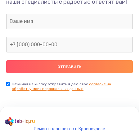
наши специалисты с радостью ответят вам!
990 руб.
Заказать
Замена датчика приближения
890 руб.
Заказать
Замена антенны
390 руб.
Заказать
Нажимая на кнопку отправить я даю свое
согласие на
обработку моих персональных данных.
Замена вибромотора
890 руб.
Заказать
tab-iq.ru
Ремонт планшетов в Красноярске
Замена голосового динамика