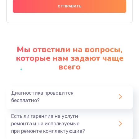
1490 руб.
Заказать
Чистка динамика и микрофонов (с разбором)
1790 руб.
Мы ответили на вопросы,
Заказать
которые нам задают чаще
всего
Замена кнопки Home (домой)
890 руб.
Заказать
Диагностика проводится
бесплатно?
Замена сканера отпечатка
790 руб.
Есть ли гарантия на услуги
Заказать
ремонта и на используемые
при ремонте комплектующие?
Замена разъема зарядки (питания)