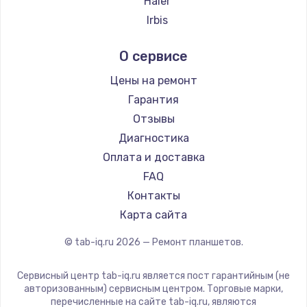
Haier
Заказать
Irbis
Prestigio
Замена SSD
О сервисе
Microsoft
1045 руб.
BlackView
Цены на ремонт
Заказать
Amazon
Гарантия
Aquarius
Отзывы
Восстановление данных
Philips
Диагностика
990 руб.
Dell
Оплата и доставка
Заказать
HP
FAQ
Getac
Контакты
Замена USB порта
ZTE
Карта сайта
1060 руб.
Google
© tab-iq.ru
2026
— Ремонт планшетов.
Заказать
Navitel
Teclast
Сервисный центр tab-iq.ru является пост гарантийным (не
Замена звуковой карты
CHUWI
авторизованным) сервисным центром. Торговые марки,
1100 руб.
перечисленные на сайте tab-iq.ru, являются