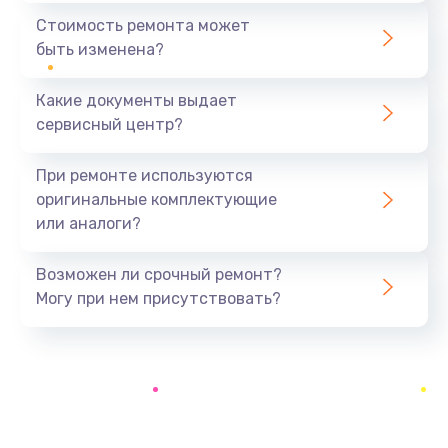
390 руб.
Стоимость ремонта может
быть изменена?
Заказать
Какие документы выдает
Замена разъёма наушников (гарнитуры)
сервисный центр?
390 руб.
Заказать
При ремонте используются
оригинальные комплектующие
Замена кнопок громкости
или аналоги?
390 руб.
Заказать
Возможен ли срочный ремонт?
Могу при нем присутствовать?
Защита гидрогелевой пленкой
1290 руб.
Заказать
Замена экрана