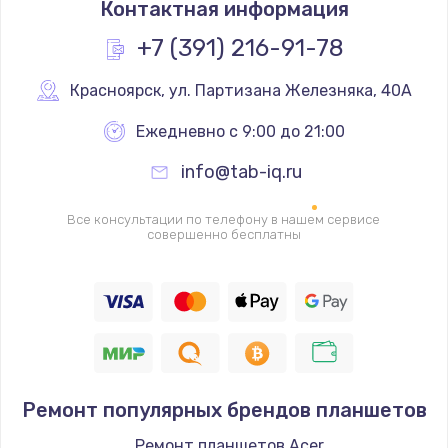
Контактная информация
490 руб.
Заказать
+7 (391) 216-91-78
Замена основной камеры
Красноярск
,
 ул. Партизана Железняка, 40А
490 руб.
Ежедневно с 9:00 до 21:00
Заказать
info@tab-iq.ru
Замена элемента
Все консультации по телефону в нашем сервисе
1190 руб.
совершенно бесплатны
Заказать
Замена материнской платы
1330 руб.
Заказать
Ремонт популярных брендов планшетов
Замена клавиатуры
Ремонт планшетов Acer