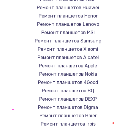
1190 руб.
Ремонт планшетов Huawei
Заказать
Ремонт планшетов Honor
Ремонт планшетов Lenovo
Замена корпуса
Ремонт планшетов MSI
890 руб.
Ремонт планшетов Samsung
Заказать
Ремонт планшетов Xiaomi
Ремонт планшетов Alcatel
Замена тачпада
Ремонт планшетов Apple
1330 руб.
Ремонт планшетов Nokia
Заказать
Ремонт планшетов 4Good
Ремонт планшетов BQ
Замена контроллера питания
Ремонт планшетов DEXP
1490 руб.
Ремонт планшетов Digma
Заказать
Ремонт планшетов Haier
Ремонт планшетов Irbis
Замена южного моста
Ремонт планшетов Prestigio
2600 руб.