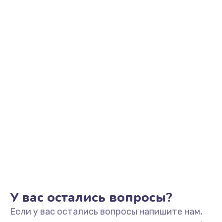
1145 руб.
Заказать
Замена аккумулятора
890 руб.
Заказать
Замена задней крышки
490 руб.
Заказать
Обновление ПО
890 руб.
Заказать
У вас остались вопросы?
Если у вас остались вопросы напишите нам,
Замена стекла