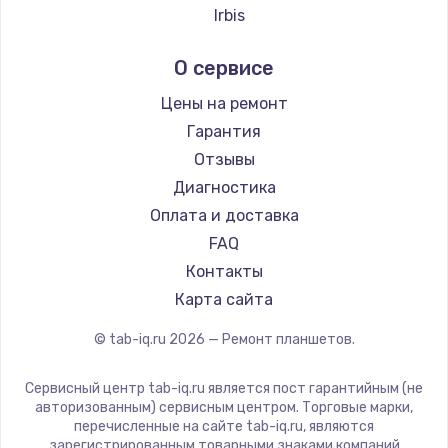
Irbis
от 875 руб.
Prestigio
Заказать
О сервисе
Microsoft
BlackView
Замена SSD
Цены на ремонт
Amazon
от 1190 руб.
Гарантия
Aquarius
Отзывы
Заказать
Philips
Диагностика
Dell
Увеличение оперативной памяти
Оплата и доставка
HP
от 1100 руб.
FAQ
Getac
Контакты
Заказать
ZTE
Карта сайта
Настройка BIOS
Google
© tab-iq.ru
2026
— Ремонт планшетов.
от 910 руб.
Navitel
Teclast
Заказать
Сервисный центр tab-iq.ru является пост гарантийным (не
CHUWI
авторизованным) сервисным центром. Торговые марки,
перечисленные на сайте tab-iq.ru, являются
Настройка ОС
зарегистрированным товарными знаками компаний