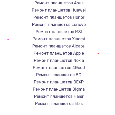
Ремонт планшетов Asus
от 1400 руб.
Ремонт планшетов Huawei
Заказать
Ремонт планшетов Honor
Ремонт планшетов Lenovo
Ремонт электроплаты
Ремонт планшетов MSI
от 1200 руб.
Ремонт планшетов Xiaomi
Заказать
Ремонт планшетов Alcatel
Ремонт планшетов Apple
Ремонт корпуса
Ремонт планшетов Nokia
от 1250 руб.
Ремонт планшетов 4Good
Заказать
Ремонт планшетов BQ
Ремонт планшетов DEXP
Настройка Wi-Fi
Ремонт планшетов Digma
от 1040 руб.
Ремонт планшетов Haier
Заказать
Ремонт планшетов Irbis
Ремонт планшетов Prestigio
Ремонт цепей питания