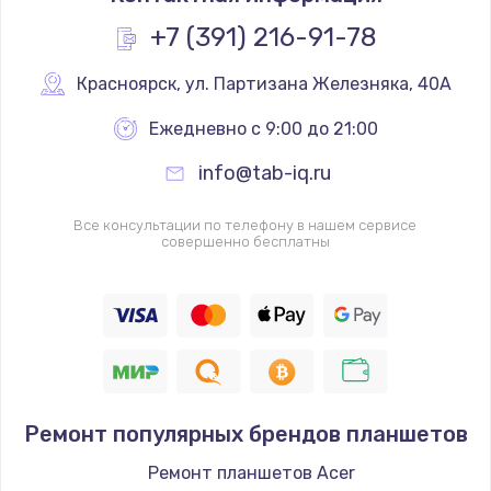
Ремонт петель крышки
+7 (391) 216-91-78
от 1195 руб.
Заказать
Красноярск
,
 ул. Партизана Железняка, 40А
Замена клавиатуры
Ежедневно с 9:00 до 21:00
от 990 руб.
info@tab-iq.ru
Заказать
Все консультации по телефону в нашем сервисе
совершенно бесплатны
Ремонт после залития
от 2000 руб.
Заказать
Замена дисплея
от 2200 руб.
Ремонт популярных брендов планшетов
Заказать
Ремонт планшетов Acer
Прошивка