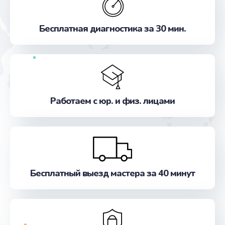
Замена динамиков
от 1350 руб.
Бесплатная диагностика за 30 мин.
Заказать
Замена микрофона
от 1225 руб.
Заказать
Работаем с юр. и физ. лицами
Замена процессора
от 3250 руб.
Заказать
Бесплатный выезд мастера за 40 минут
Замена жесткого диска
от 875 руб.
Заказать