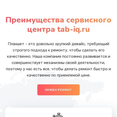
Замена стекла
от 5500 руб.
Преимущества сервисного
Заказать
центра tab-iq.ru
Замена аккумулятора (батареи)
от 1500 руб.
Планшет - это довольно хрупкий девайс, требующий
строгого подхода к ремонту, чтобы сделать его
Заказать
качественно. Наша компания постоянно развивается и
совершенствует механизмы своей деятельности,
Чистка от пыли
поэтому у нас есть все, чтобы делать ремонт быстро и
от 990 руб.
качественно по приемлемой цене.
Заказать
НУЖЕН РЕМОНТ
Замена вебкамеры
от 1490 руб.
Заказать