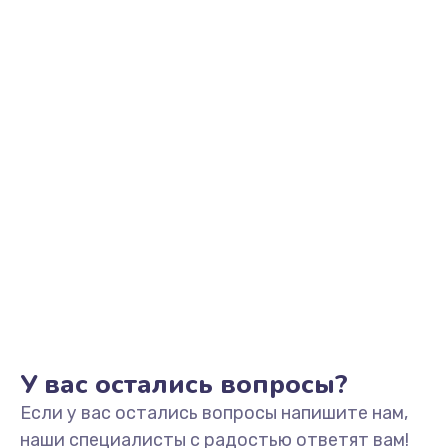
Ремонт подсветки
от 1150 руб.
Заказать
Замена системы охлаждения
от 1600 руб.
Заказать
Замена HDMI
от 1450 руб.
Заказать
Замена крышки ноутбука
от 1750 руб.
У вас остались вопросы?
Заказать
Если у вас остались вопросы напишите нам,
наши специалисты с радостью ответят вам!