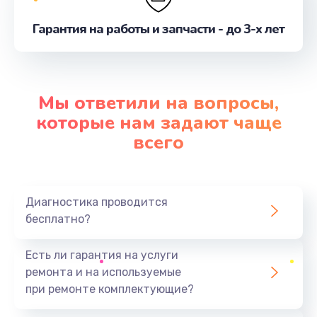
Замена оперативной памяти
Гарантия на работы и запчасти - до 3-х лет
от 1160 руб.
Заказать
Замена экрана
Мы ответили на вопросы,
от 1490 руб.
которые нам задают чаще
Заказать
всего
Замена термопасты
от 990 руб.
Диагностика проводится
Заказать
бесплатно?
Замена видеокарты
Есть ли гарантия на услуги
от 1795 руб.
ремонта и на используемые
при ремонте комплектующие?
Заказать