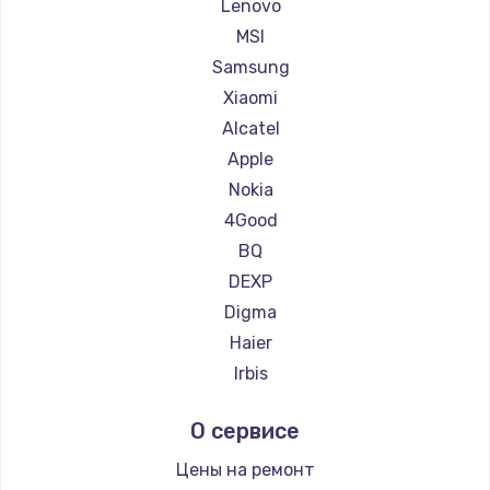
Ремонт планшетов Philips
Lenovo
Заказать
Ремонт планшетов Dell
MSI
Ремонт планшетов HP
Samsung
Ремонт планшетов Getac
Xiaomi
Ремонт планшетов ZTE
Alcatel
Ремонт планшетов Google
Apple
Ремонт планшетов Navitel
Nokia
Ремонт планшетов Teclast
4Good
Ремонт планшетов CHUWI
BQ
DEXP
Digma
Haier
Irbis
Prestigio
О сервисе
Microsoft
BlackView
Цены на ремонт