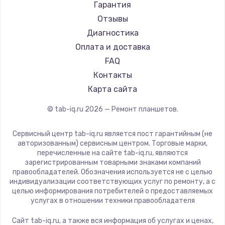
Amazon
Гарантия
Aquarius
Отзывы
Philips
Диагностика
Dell
Оплата и доставка
HP
FAQ
Getac
Контакты
ZTE
Карта сайта
Google
© tab-iq.ru
2026
— Ремонт планшетов.
Navitel
Teclast
Сервисный центр tab-iq.ru является пост гарантийным (не
CHUWI
авторизованным) сервисным центром. Торговые марки,
перечисленные на сайте tab-iq.ru, являются
зарегистрированным товарными знаками компаний
правообладателей. Обозначения используется не с целью
индивидуализации соответствующих услуг по ремонту, а с
целью информирования потребителей о предоставляемых
услугах в отношении техники правообладателя
Сайт tab-iq.ru, а также вся информация об услугах и ценах,