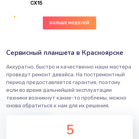
CX15
Замена вибромотора
БОЛЬШЕ МОДЕЛЕЙ
890 руб.
Заказать
Замена голосового динамика
Сервисный планшета в Красноярске
490 руб.
Аккуратно, быстро и качественно наши мастера
Заказать
проведут ремонт девайса. На постремонтный
период предоставляется гарантия, поэтому
Замена основной камеры
если во время дальнейшей эксплуатации
490 руб.
техники возникнут какие-то проблемы, можно
снова обратиться к нам для их решения.
Заказать
Замена элемента
5
1190 руб.