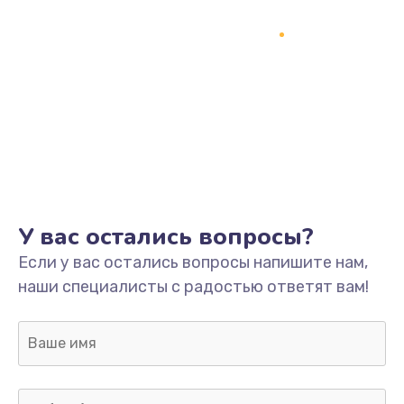
Замена процессора
1800 руб.
Заказать
Замена системы охлаждения
1500 руб.
Заказать
Замена термопасты
У вас остались вопросы?
995 руб.
Если у вас остались вопросы напишите нам,
Заказать
наши специалисты с радостью ответят вам!
Замена шлейфа матрицы
960 руб.
Заказать