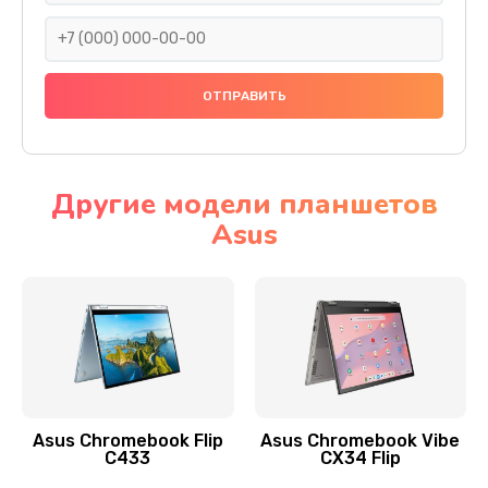
290 руб.
Заказать
Сбор/Разбор
1490 руб.
Заказать
Другие модели планшетов
Asus
Чистка динамика и микрофонов (с разбором)
1790 руб.
Заказать
Замена кнопки Home (домой)
890 руб.
Заказать
Asus Chromebook Flip
Asus Chromebook Vibe
C433
CX34 Flip
Замена сканера отпечатка