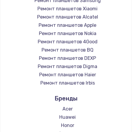
Ремонт планшетов Samsung
Заказать
Ремонт планшетов Xiaomi
Ремонт планшетов Alcatel
Ремонт петель крышки
Ремонт планшетов Apple
990 руб.
Ремонт планшетов Nokia
Заказать
Ремонт планшетов 4Good
Ремонт планшетов BQ
Настройка Wi-Fi
Ремонт планшетов DEXP
1030 руб.
Ремонт планшетов Digma
Заказать
Ремонт планшетов Haier
Ремонт планшетов Irbis
Замена шим-контроллера
Ремонт планшетов Prestigio
3900 руб.
Бренды
Ремонт планшетов Microsoft
Заказать
Ремонт планшетов BlackView
Acer
Ремонт планшетов Amazon
Huawei
Замена HDMI
Ремонт планшетов Aquarius
Honor
600 руб.