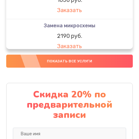
Заказать
Замена микросхемы
2190 руб.
Заказать
Замена передней камеры
ПОКАЗАТЬ ВСЕ УСЛУГИ
490 руб.
Заказать
Скидка 20% по
Замена полифонического динамика
предварительной
390 руб.
записи
Заказать
Замена разъема SIM