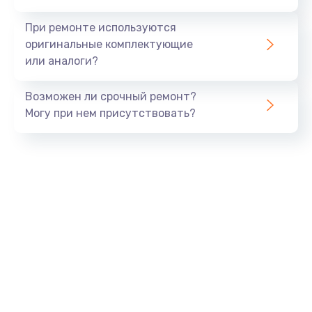
990 руб.
При ремонте используются
Заказать
оригинальные комплектующие
или аналоги?
Замена USB порта
Возможен ли срочный ремонт?
1060 руб.
Могу при нем присутствовать?
Заказать
Замена звуковой карты
1100 руб.
Заказать
Замена оперативной памяти
890 руб.
Заказать