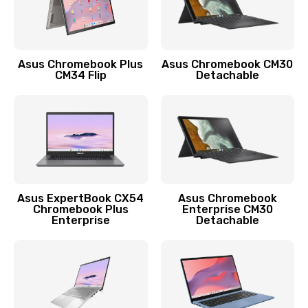
Защита гидрогелевой пленкой
1290 руб.
Заказать
Asus Chromebook Plus
Asus Chromebook CM30
CM34 Flip
Detachable
Замена экрана
1145 руб.
Заказать
Замена аккумулятора
890 руб.
Asus ExpertBook CX54
Asus Chromebook
Chromebook Plus
Enterprise CM30
Заказать
Enterprise
Detachable
Замена задней крышки
490 руб.
Заказать