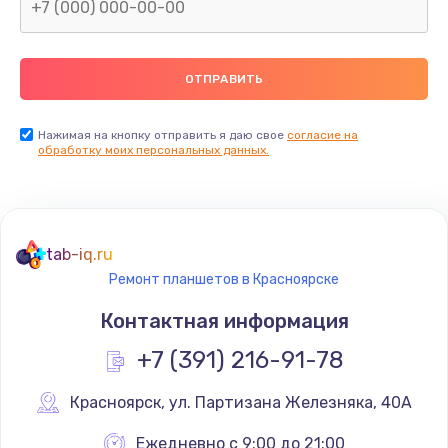
Замена северного моста
2600 руб.
Заказать
Нажимая на кнопку отправить я даю свое
согласие на
Замена видеочипа
обработку моих персональных данных.
2745 руб.
Заказать
tab-iq.ru
Ремонт разъема питания
Ремонт планшетов в Красноярске
745 руб.
Контактная информация
Заказать
+7 (391) 216-91-78
Замена видеокарты
Красноярск
,
 ул. Партизана Железняка, 40А
1600 руб.
Заказать
Ежедневно с 9:00 до 21:00