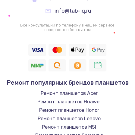
info@tab-iq.ru
Ремонт цепей питания
2500 руб.
Все консультации по телефону в нашем сервисе
совершенно бесплатны
Заказать
Замена жесткого диска
750 руб.
Заказать
Ремонт популярных брендов планшетов
Установка драйверов
725 руб.
Ремонт планшетов Acer
Ремонт планшетов Huawei
Заказать
Ремонт планшетов Honor
Замена вебкамеры
Ремонт планшетов Lenovo
Ремонт планшетов MSI
1260 руб.