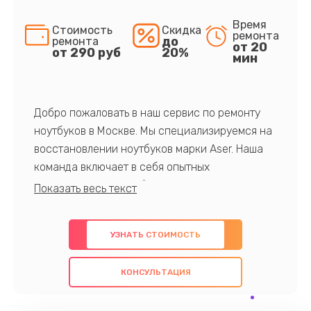
Время
Стоимость
Скидка
ремонта
до
ремонта
от 20
от 290 руб
20%
мин
Добро пожаловать в наш сервис по ремонту
ноутбуков в Москве. Мы специализируемся на
восстановлении ноутбуков марки Aser. Наша
команда включает в себя опытных
профессионалов с обширными знаниями и
многолетним опытом в данной области. Мы
предлагаем быстрый и качественный ремонт с
УЗНАТЬ СТОИМОСТЬ
использованием оригинальных компонентов, а
также гарантируем качество всех
КОНСУЛЬТАЦИЯ
проведенных работ. Наша цель - предоставить
клиентам надежное и профессиональное