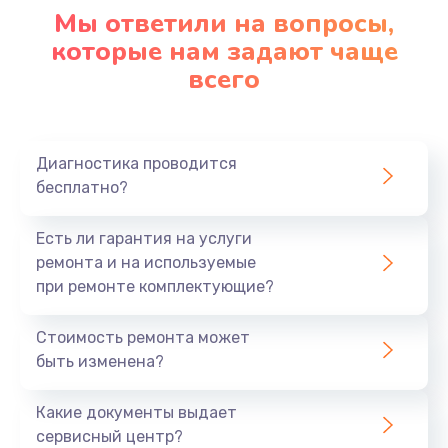
1090 руб.
Мы ответили на вопросы,
которые нам задают чаще
Заказать
всего
Ремонт подсветки
1200 руб.
Заказать
Диагностика проводится
бесплатно?
Настройка BIOS
Есть ли гарантия на услуги
930 руб.
ремонта и на используемые
Заказать
при ремонте комплектующие?
Замена SSD
Стоимость ремонта может
1045 руб.
быть изменена?
Заказать
Какие документы выдает
сервисный центр?
Восстановление данных