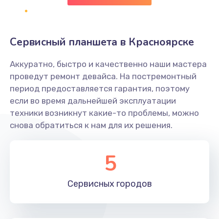
Заказать
Замена клавиатуры
Сервисный планшета в Красноярске
1190 руб.
Аккуратно, быстро и качественно наши мастера
Заказать
проведут ремонт девайса. На постремонтный
период предоставляется гарантия, поэтому
Замена тачпада
если во время дальнейшей эксплуатации
1330 руб.
техники возникнут какие-то проблемы, можно
снова обратиться к нам для их решения.
Заказать
Замена контроллера питания
5
1490 руб.
Заказать
Сервисных
городов
Замена южного моста