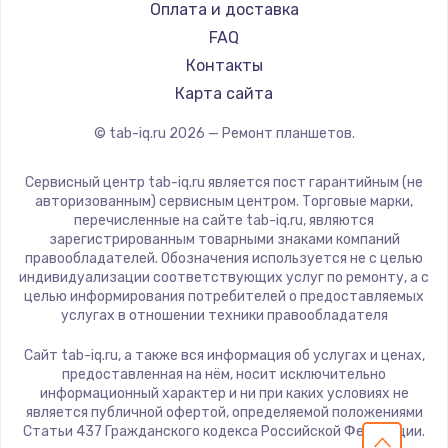
Dell
Оплата и доставка
HP
FAQ
Getac
Контакты
ZTE
Карта сайта
Google
© tab-iq.ru
2026
— Ремонт планшетов.
Navitel
Teclast
Сервисный центр tab-iq.ru является пост гарантийным (не
CHUWI
авторизованным) сервисным центром. Торговые марки,
перечисленные на сайте tab-iq.ru, являются
зарегистрированным товарными знаками компаний
правообладателей. Обозначения используется не с целью
индивидуализации соответствующих услуг по ремонту, а с
целью информирования потребителей о предоставляемых
услугах в отношении техники правообладателя
Сайт tab-iq.ru, а также вся информация об услугах и ценах,
предоставленная на нём, носит исключительно
информационный характер и ни при каких условиях не
является публичной офертой, определяемой положениями
Статьи 437 Гражданского кодекса Российской Федерации.