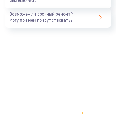
или аналоги?
Замена шлейфа матрицы
960 руб.
Возможен ли срочный ремонт?
Могу при нем присутствовать?
Заказать
Замена экрана
1145 руб.
Заказать
Замена северного моста
2600 руб.
Заказать
Замена видеочипа
2745 руб.
Заказать