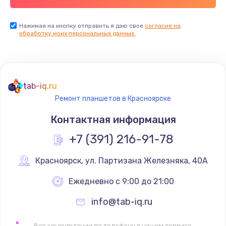
Заказать
Нажимая на кнопку отправить я даю свое
согласие на
Установка драйверов
обработку моих персональных данных.
725 руб.
Заказать
Замена вебкамеры
tab-iq.ru
Ремонт планшетов в Красноярске
1240 руб.
Контактная информация
Заказать
+7 (391) 216-91-78
Ремонт петель крышки
990 руб.
Красноярск
,
 ул. Партизана Железняка, 40А
Заказать
Ежедневно с 9:00 до 21:00
info@tab-iq.ru
Настройка Wi-Fi
1060 руб.
Все консультации по телефону в нашем сервисе