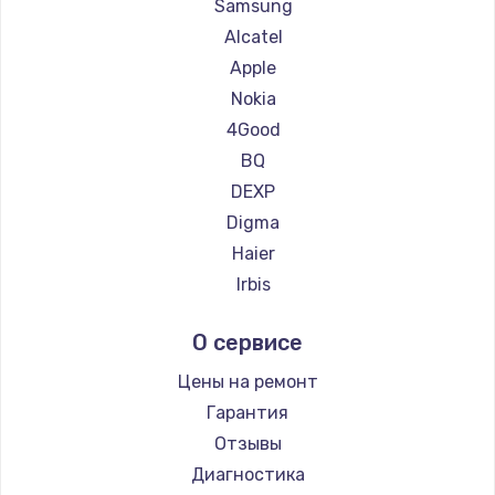
Ремонт планшетов Getac
Samsung
Ремонт планшетов ZTE
Alcatel
Ремонт планшетов Google
Apple
Ремонт планшетов Navitel
Nokia
Ремонт планшетов Teclast
4Good
Ремонт планшетов CHUWI
BQ
DEXP
Digma
Haier
Irbis
Prestigio
О сервисе
Microsoft
BlackView
Цены на ремонт
Amazon
Гарантия
Aquarius
Отзывы
Philips
Диагностика