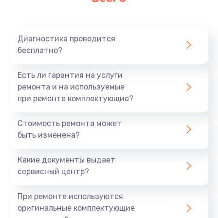
Замена микрофона
1050 руб.
Заказать
Диагностика проводится
бесплатно?
Замена оперативной памяти
890 руб.
Есть ли гарантия на услуги
ремонта и на используемые
Заказать
при ремонте комплектующие?
Замена системы охлаждения
Стоимость ремонта может
1500 руб.
быть изменена?
Заказать
Какие документы выдает
сервисный центр?
Замена термопасты
995 руб.
При ремонте используются
Заказать
оригинальные комплектующие