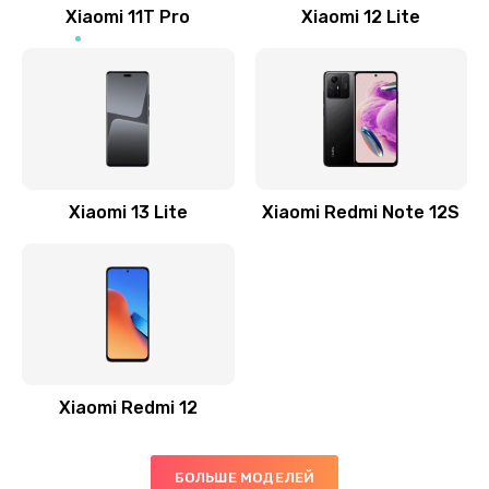
Заказать
Xiaomi 11T Pro
Xiaomi 12 Lite
Ремонт GPS-модуля
500 руб.
Заказать
Ремонт динамика
Xiaomi 13 Lite
Xiaomi Redmi Note 12S
400 руб.
Заказать
Замена дисплея
1200 руб.
Заказать
Xiaomi Redmi 12
Ремонт сим-лотка
600 руб.
БОЛЬШЕ МОДЕЛЕЙ