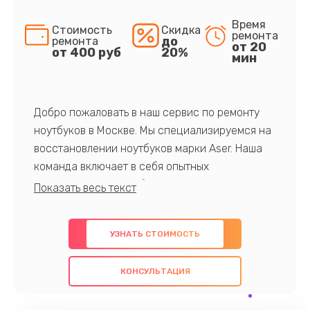
Время
Стоимость
Скидка
ремонта
до
ремонта
от 20
от 400 руб
20%
мин
Добро пожаловать в наш сервис по ремонту
ноутбуков в Москве. Мы специализируемся на
восстановлении ноутбуков марки Aser. Наша
команда включает в себя опытных
профессионалов с обширными знаниями и
многолетним опытом в данной области. Мы
предлагаем быстрый и качественный ремонт с
УЗНАТЬ СТОИМОСТЬ
использованием оригинальных компонентов, а
также гарантируем качество всех
КОНСУЛЬТАЦИЯ
проведенных работ. Наша цель - предоставить
клиентам надежное и профессиональное