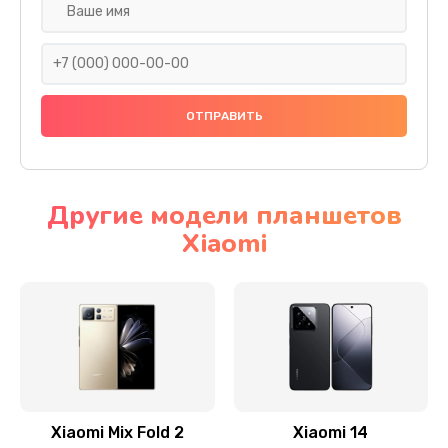
Ремонт камеры
600 руб.
Заказать
Замена разъема питания
600 руб.
Заказать
Другие модели планшетов
Xiaomi
Замена шлейфа
600 руб.
Заказать
Ремонт мультиконтроллера
1000 руб.
Заказать
Xiaomi Mix Fold 2
Xiaomi 14