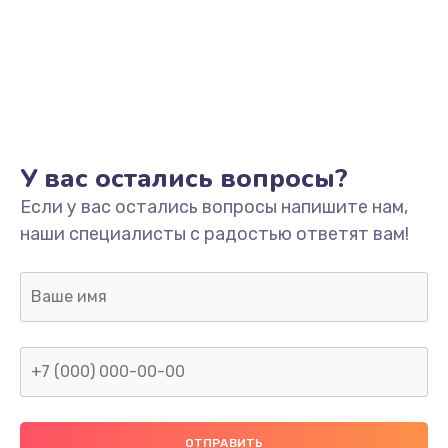
Ремонт разъема питания
745 руб.
Заказать
Замена видеокарты
У вас остались вопросы?
1600 руб.
Если у вас остались вопросы напишите нам,
Заказать
наши специалисты с радостью ответят вам!
Ремонт цепей питания
2500 руб.
Заказать
Замена жесткого диска
750 руб.