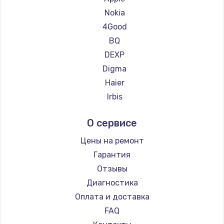
Ремонт планшетов Navitel
Nokia
Ремонт планшетов Teclast
4Good
Ремонт планшетов CHUWI
BQ
DEXP
Digma
Haier
Irbis
Prestigio
О сервисе
Microsoft
BlackView
Цены на ремонт
Amazon
Гарантия
Aquarius
Отзывы
Philips
Диагностика
Dell
Оплата и доставка
HP
FAQ
Getac