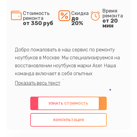
Время
Стоимость
Скидка
ремонта
до
ремонта
от 20
от 350 руб
20%
мин
Добро пожаловать в наш сервис по ремонту
ноутбуков в Москве. Мы специализируемся на
восстановлении ноутбуков марки Aser. Наша
команда включает в себя опытных
профессионалов с обширными знаниями и
многолетним опытом в данной области. Мы
предлагаем быстрый и качественный ремонт с
УЗНАТЬ СТОИМОСТЬ
использованием оригинальных компонентов, а
также гарантируем качество всех
КОНСУЛЬТАЦИЯ
проведенных работ. Наша цель - предоставить
клиентам надежное и профессиональное