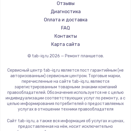
Aquarius
Отзывы
1450 руб.
Philips
Диагностика
Заказать
Dell
Оплата и доставка
HP
FAQ
Замена шим-контроллера
Getac
Контакты
3900 руб.
ZTE
Карта сайта
Заказать
Google
© tab-iq.ru
2026
— Ремонт планшетов.
Navitel
Настройка Wi-Fi
Teclast
Сервисный центр tab-iq.ru является пост гарантийным (не
1040 руб.
CHUWI
авторизованным) сервисным центром. Торговые марки,
перечисленные на сайте tab-iq.ru, являются
Заказать
зарегистрированным товарными знаками компаний
правообладателей. Обозначения используется не с целью
Ремонт петель крышки
индивидуализации соответствующих услуг по ремонту, а с
целью информирования потребителей о предоставляемых
1195 руб.
услугах в отношении техники правообладателя
Заказать
Сайт tab-iq.ru, а также вся информация об услугах и ценах,
предоставленная на нём, носит исключительно