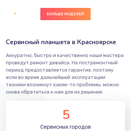
Заказать
БОЛЬШЕ МОДЕЛЕЙ
Замена диффузора динамика
1400 руб.
Заказать
Сервисный планшета в Красноярске
Замена платы брелка
Аккуратно, быстро и качественно наши мастера
900 руб.
проведут ремонт девайса. На постремонтный
период предоставляется гарантия, поэтому
Заказать
если во время дальнейшей эксплуатации
техники возникнут какие-то проблемы, можно
Простой ремонт основной платы
снова обратиться к нам для их решения.
2400 руб.
Заказать
5
Восстановление после попадания влаги
Сервисных
городов
2800 руб.