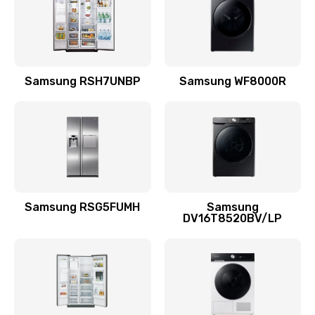
880 руб.
Заказать
Замена подводящих проводов
Samsung RSH7UNBP
Samsung WF8000R
880 руб.
Заказать
Замена голосовой катушки/перемотка динамика
880 руб.
Заказать
Samsung RSG5FUMH
Samsung
DV16T8520BV/LP
Выход из строя электронных деталей
вследствие перегрева
880 руб.
Заказать