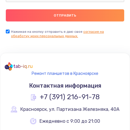
Ремонт пищалок(твитеров)
900 руб.
Заказать
Нажимая на кнопку отправить я даю свое
согласие на
обработку моих персональных данных.
Ремонт цепей питания
2500 руб.
Заказать
tab-iq.ru
Ремонт планшетов в Красноярске
Замена видеокарты
Контактная информация
1795 руб.
+7 (391) 216-91-78
Заказать
Красноярск
,
 ул. Партизана Железняка, 40А
Ремонт разъема питания
1120 руб.
Ежедневно с 9:00 до 21:00