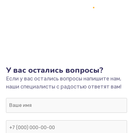
Программный ремонт/прошивка
1500 руб.
Заказать
Ремонт системной платы
1700 руб.
Заказать
У вас остались вопросы?
Модернизация
Если у вас остались вопросы напишите нам,
2100 руб.
наши специалисты с радостью ответят вам!
Заказать
Устранение ошибок
2000 руб.
Заказать