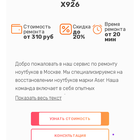
X926
Время
Стоимость
Скидка
ремонта
до
ремонта
от 20
от 310 руб
20%
мин
Добро пожаловать в наш сервис по ремонту
ноутбуков в Москве. Мы специализируемся на
восстановлении ноутбуков марки Aser. Наша
команда включает в себя опытных
профессионалов с обширными знаниями и
многолетним опытом в данной области. Мы
предлагаем быстрый и качественный ремонт с
УЗНАТЬ СТОИМОСТЬ
использованием оригинальных компонентов, а
также гарантируем качество всех
КОНСУЛЬТАЦИЯ
проведенных работ. Наша цель - предоставить