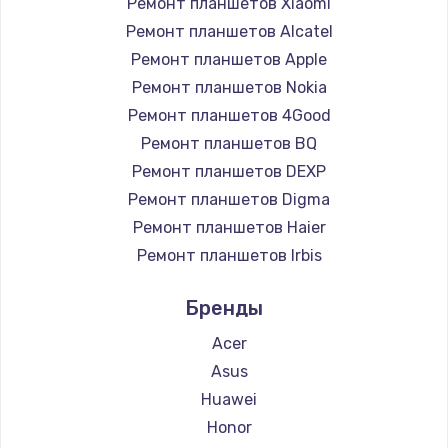
Ремонт планшетов Xiaomi
Заказать
Ремонт планшетов Alcatel
Ремонт планшетов Apple
Чистка от пыли
Ремонт планшетов Nokia
990 руб.
Ремонт планшетов 4Good
Заказать
Ремонт планшетов BQ
Ремонт планшетов DEXP
Замена жесткого диска
Ремонт планшетов Digma
875 руб.
Ремонт планшетов Haier
Заказать
Ремонт планшетов Irbis
Ремонт планшетов Prestigio
Установка драйверов
Бренды
Ремонт планшетов Microsoft
875 руб.
Ремонт планшетов BlackView
Acer
Заказать
Ремонт планшетов Amazon
Asus
Ремонт планшетов Aquarius
Huawei
Замена вебкамеры
Ремонт планшетов Philips
Honor