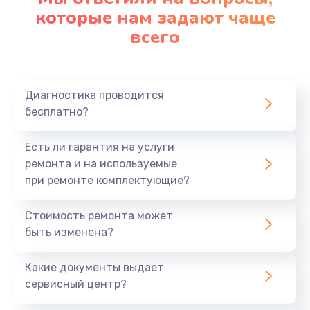
которые нам задают чаще
1200 руб.
всего
Заказать
Ремонт платы картоприемника
1000 руб.
Диагностика проводится
бесплатно?
Заказать
Есть ли гарантия на услуги
Восстановление/замена диффузора
ремонта и на используемые
1400 руб.
при ремонте комплектующие?
Заказать
Стоимость ремонта может
быть изменена?
Ремонт платы усилителя
1200 руб.
Какие документы выдает
Заказать
сервисный центр?