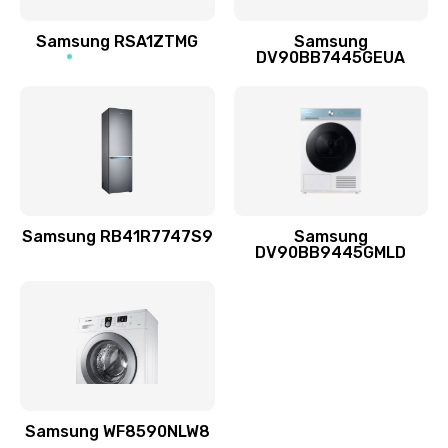
Ремонт динамиков
1400 руб.
Samsung RSA1ZTMG
Samsung
DV90BB7445GEUA
Заказать
Ремонт выходных цепей усиления (для активных
сабвуферов)
1300 руб.
Заказать
Samsung RB41R7747S9
Samsung
DV90BB9445GMLD
Ремонт предварительных цепей усиления (для
активных сабвуферов)
1200 руб.
Заказать
Ремонт после залития
2100 руб.
Samsung WF8590NLW8