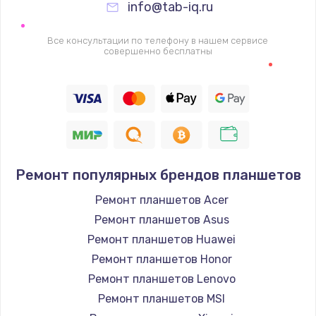
Заказать
info@tab-iq.ru
Замена видеочипа
Все консультации по телефону в нашем сервисе
совершенно бесплатны
2745 руб.
Заказать
Настройка BIOS
910 руб.
Заказать
Ремонт популярных брендов планшетов
Ремонт планшетов Acer
Ремонт подсветки
Ремонт планшетов Asus
1150 руб.
Ремонт планшетов Huawei
Заказать
Ремонт планшетов Honor
Ремонт планшетов Lenovo
Настройка ОС
Ремонт планшетов MSI
1320 руб.