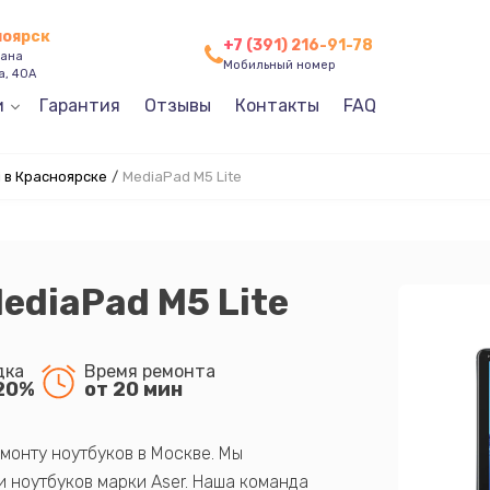
ноярск
+7 (391) 216-91-78
зана
Мобильный номер
а, 40А
и
Гарантия
Отзывы
Контакты
FAQ
 в Красноярске
/
MediaPad M5 Lite
ediaPad M5 Lite
дка
Время ремонта
20%
от 20 мин
монту ноутбуков в Москве. Мы
 ноутбуков марки Aser. Наша команда