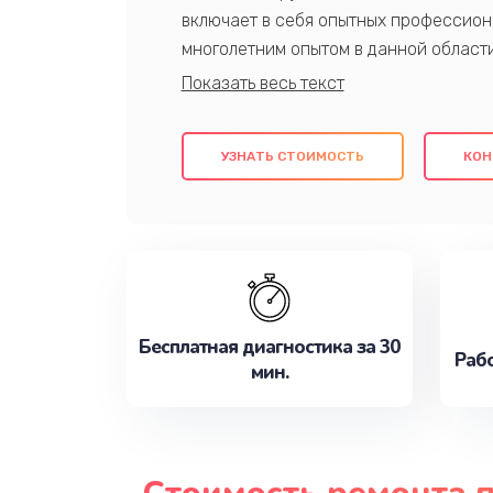
включает в себя опытных профессион
многолетним опытом в данной област
качественный ремонт с использовани
гарантируем качество всех проведенн
клиентам надежное и профессиональн
УЗНАТЬ СТОИМОСТЬ
КОН
потребности наилучшим образом. Не 
сейчас!
Бесплатная диагностика за 30
Рабо
мин.