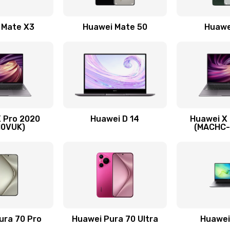
30 мин
3 года
 Mate X3
Huawei Mate 50
Huawe
30 мин
2 года
30 мин
3 года
50 мин
1 год
 Pro 2020
Huawei D 14
Huawei X
50 мин
3 года
10VUK)
(MACHC
нитуры)
60 мин
3 года
я)
60 мин
1 год
40 мин
3 года
ura 70 Pro
Huawei Pura 70 Ultra
Huawei