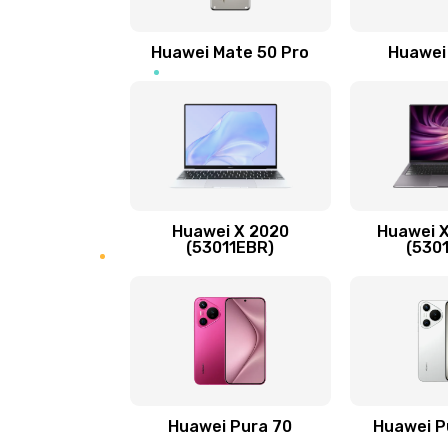
Замена вибромотора
Huawei Mate 50 Pro
Huawei
Замена голосового динамика
Замена основной камеры
Замена NFC антенны
Huawei X 2020
Huawei X
Замена элемента
(53011EBR)
(530
Замена разъёма наушников (гар
Замена разъема зарядки (питани
Замена сканера отпечатка
Huawei Pura 70
Huawei P