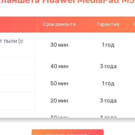
ланшета Huawei MediaPad M5 
Срок ремонта
Гарантия
 пыли (с
30 мин
1 год
40 мин
3 года
50 мин
1 год
20 мин
3 года
30 мин
3 года
40 мин
3 года