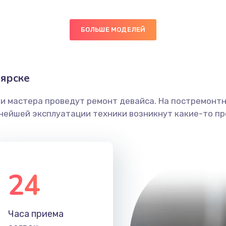
20 мин
1 год
БОЛЬШЕ МОДЕЛЕЙ
60 мин
1 год
ика
60 мин
2 года
ярске
30 мин
2 года
ши мастера проведут ремонт девайса. На постремонт
ьнейшей эксплуатации техники возникнут какие-то пр
20 мин
2 года
60 мин
2 года
24
60 мин
1 год
20 мин
3 года
Часа приема