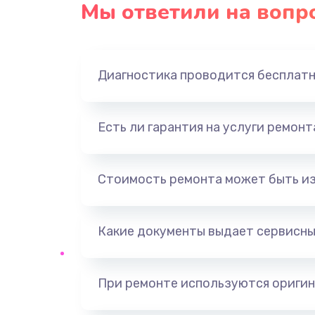
Мы ответили на вопр
Замена оперативной памяти
Замена звуковой карты
Диагностика проводится бесплат
Замена USB порта
Есть ли гарантия на услуги ремон
Замена разъёмов (HDMI, DVI, Ди
порта)
Стоимость ремонта может быть и
Замена SSD
Какие документы выдает сервисны
Замена клавиатуры
Ремонт цепей питания
При ремонте используются оригин