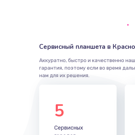
Сбор/Разбор
Замена разъема SIM
Замена полифонического динам
Сервисный планшета в Красно
Замена передней камеры
Аккуратно, быстро и качественно на
гарантия, поэтому если во время дал
Замена микросхемы
нам для их решения.
Замена кнопок громкости
5
Защита гидрогелевой пленкой
Замена вебкамеры
Сервисных