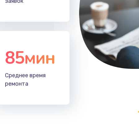
заявок
40 мин
2 года
30 мин
1 год
30 мин
1 год
85мин
60 мин
2 года
Среднее время
60 мин
1 год
ремонта
50 мин
3 года
40 мин
2 года
60 мин
1 год