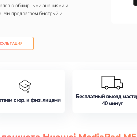
алов с обширными знаниями и
и. Мы предлагаем быстрый и
ем оригинальных компонентов, а также
ых работ. Наша цель - предоставить
ое обслуживание, удовлетворяя их
СУЛЬТАЦИЯ
медлите записаться на ремонт уже
Бесплатный выезд масте
таем с юр. и физ. лицами
40 минут