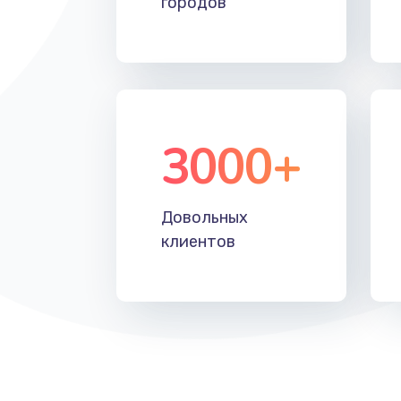
городов
Установка драйверов
Замена жесткого диска
Восстановление данных
3000+
Замена северного моста
Довольных
Замена шлейфа матрицы
клиентов
Замена термопасты
Замена системы охлаждения
Замена процессора