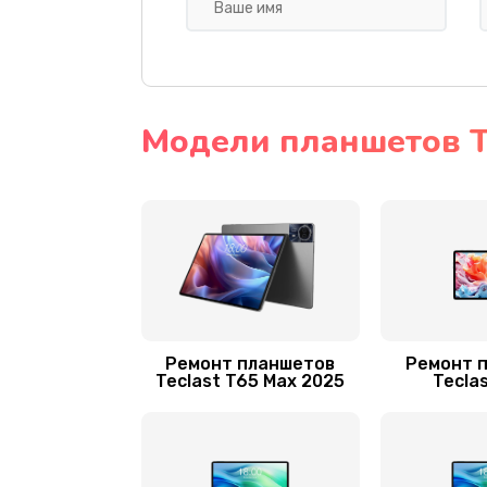
Ремонт GPS-модуля
Замена разъема питания
Модели планшетов T
Ремонт кнопки
Замена платы управления (мат.п
мейн платы)
Замена шлейфа
Ремонт планшетов
Ремонт 
Замена стекла
Teclast T65 Max 2025
Tecla
Замена корпуса