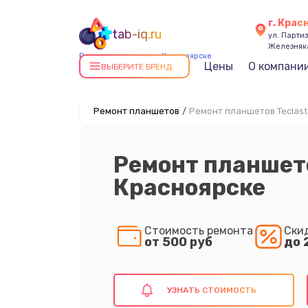
г. Крас
tab-iq.ru
ул. Парти
Железняк
Ремонт планшетов в Красноярске
Цены
О компани
ВЫБЕРИТЕ БРЕНД
Ремонт планшетов
/
Ремонт планшетов Teclast
Ремонт планшето
Красноярске
Стоимость ремонта
Ски
от 500 руб
до 
УЗНАТЬ СТОИМОСТЬ