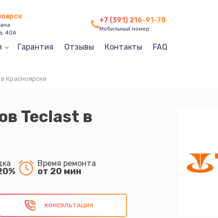
ноярск
+7 (391) 216-91-78
зана
Мобильный номер
а, 40А
и
Гарантия
Отзывы
Контакты
FAQ
 в Красноярске
в Teclast в
дка
Время ремонта
20%
от 20 мин
КОНСУЛЬТАЦИЯ