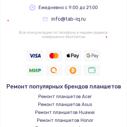
2500 руб.
Ежедневно с 9:00 до 21:00
Заказать
info@tab-iq.ru
Ремонт FaceID
Все консультации по телефону в нашем сервисе
совершенно бесплатны
2500 руб.
Заказать
Замена стекла камеры
2000 руб.
Заказать
Ремонт популярных брендов планшетов
Замена задней крышки
Ремонт планшетов Acer
Ремонт планшетов Asus
1800 руб.
Ремонт планшетов Huawei
Заказать
Ремонт планшетов Honor