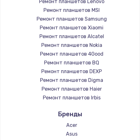
Ремонт планшетов Lenovo
Замена GPS-модуля
Ремонт планшетов MSI
1700 руб.
Ремонт планшетов Samsung
Заказать
Ремонт планшетов Xiaomi
Ремонт планшетов Alcatel
Замена кнопки Home
Ремонт планшетов Nokia
1500 руб.
Ремонт планшетов 4Good
Заказать
Ремонт планшетов BQ
Ремонт планшетов DEXP
Замена шлейфа
Ремонт планшетов Digma
1050 руб.
Ремонт планшетов Haier
Заказать
Ремонт планшетов Irbis
Ремонт планшетов Prestigio
Замена клавиатуры
Бренды
Ремонт планшетов Microsoft
1130 руб.
Ремонт планшетов BlackView
Acer
Заказать
Ремонт планшетов Amazon
Asus