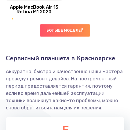
1290 руб.
Apple MacBook Air 13
Retina M1 2020
Заказать
Ремонт гироскопа
БОЛЬШЕ МОДЕЛЕЙ
750 руб.
Заказать
Сервисный планшета в Красноярске
Ремонт микрофона
450 руб.
Аккуратно, быстро и качественно наши мастера
проведут ремонт девайса. На постремонтный
Заказать
период предоставляется гарантия, поэтому
если во время дальнейшей эксплуатации
Ремонт GPS-модуля
техники возникнут какие-то проблемы, можно
650 руб.
снова обратиться к нам для их решения.
Заказать
Ремонт динамика