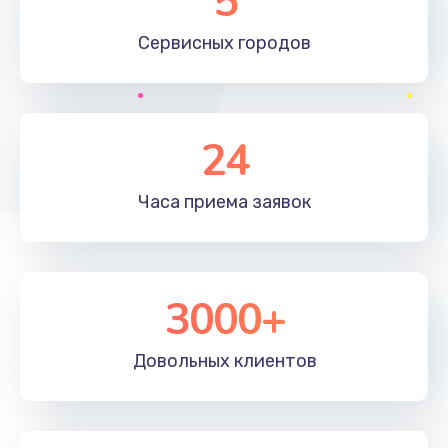
5
500 руб.
Сервисных
городов
Заказать
Программный ремонт
450 руб.
24
Заказать
Часа приема
заявок
Ремонт Bluetooth-систем
450 руб.
Заказать
3000+
Ремонт оптики
Довольных
клиентов
450 руб.
Заказать