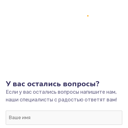
Заказать
Замена динамика
1500 руб.
Заказать
Замена контроллера питания
1490 руб.
Заказать
У вас остались вопросы?
Прошивка / разблокировка
Если у вас остались вопросы напишите нам,
1500 руб.
наши специалисты с радостью ответят вам!
Заказать
Замена корпуса