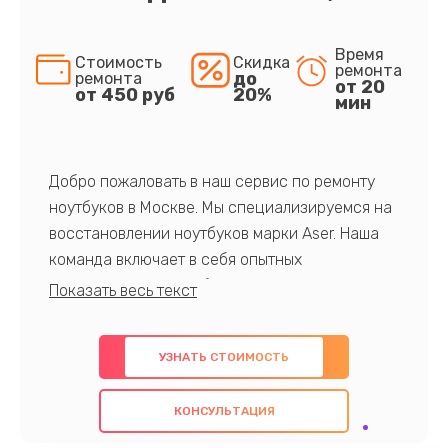
Время
Стоимость
Скидка
ремонта
до
ремонта
от 20
от 450 руб
20%
мин
Добро пожаловать в наш сервис по ремонту
ноутбуков в Москве. Мы специализируемся на
восстановлении ноутбуков марки Aser. Наша
команда включает в себя опытных
профессионалов с обширными знаниями и
многолетним опытом в данной области. Мы
предлагаем быстрый и качественный ремонт с
УЗНАТЬ СТОИМОСТЬ
использованием оригинальных компонентов, а
также гарантируем качество всех
КОНСУЛЬТАЦИЯ
проведенных работ. Наша цель - предоставить
клиентам надежное и профессиональное