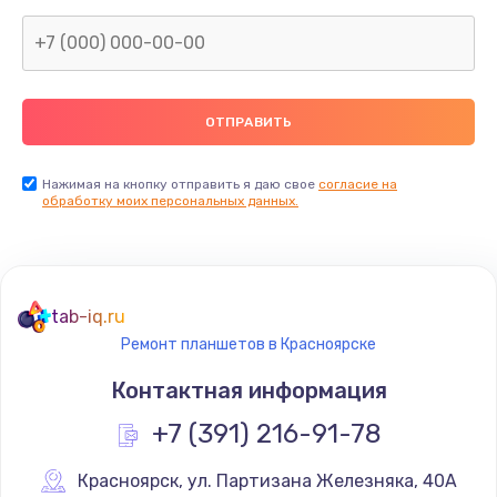
1045 руб.
Заказать
Восстановление данных
990 руб.
Заказать
Нажимая на кнопку отправить я даю свое
согласие на
обработку моих персональных данных.
Замена камеры
2000 руб.
Заказать
tab-iq.ru
Ремонт планшетов в Красноярске
Восстановление после попадания влаги
Контактная информация
1700 руб.
+7 (391) 216-91-78
Заказать
Красноярск
,
 ул. Партизана Железняка, 40А
Замена заднего стекла