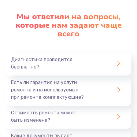
Замена стекла
Мы ответили на вопросы,
которые нам задают чаще
2500 руб.
всего
Заказать
Чистка от пыли
830 руб.
Диагностика проводится
бесплатно?
Заказать
Есть ли гарантия на услуги
Ремонт подсветки
ремонта и на используемые
1200 руб.
при ремонте комплектующие?
Заказать
Стоимость ремонта может
Замена электронных компонентов
быть изменена?
1900 руб.
Какие документы выдает