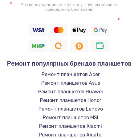
Замена видеочипа
Все консультации по телефону в нашем сервисе
совершенно бесплатны
2745 руб.
Заказать
Настройка BIOS
910 руб.
Заказать
Ремонт популярных брендов планшетов
Ремонт планшетов Acer
Ремонт подсветки
Ремонт планшетов Asus
1150 руб.
Ремонт планшетов Huawei
Заказать
Ремонт планшетов Honor
Ремонт планшетов Lenovo
Настройка ОС
Ремонт планшетов MSI
1320 руб.
Ремонт планшетов Xiaomi
Заказать
Ремонт планшетов Alcatel