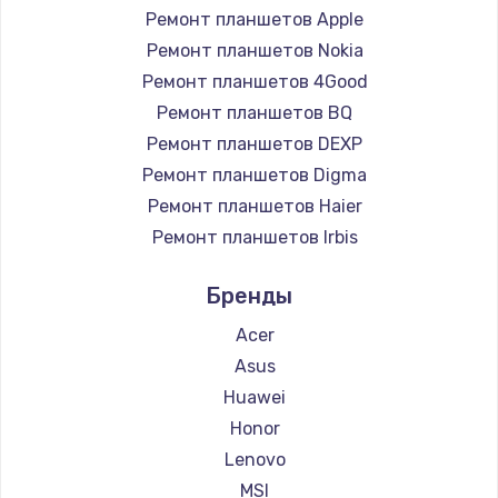
Ремонт планшетов Apple
Чистка от пыли
Ремонт планшетов Nokia
990 руб.
Ремонт планшетов 4Good
Заказать
Ремонт планшетов BQ
Ремонт планшетов DEXP
Замена жесткого диска
Ремонт планшетов Digma
875 руб.
Ремонт планшетов Haier
Заказать
Ремонт планшетов Irbis
Ремонт планшетов Prestigio
Установка драйверов
Бренды
Ремонт планшетов Microsoft
875 руб.
Ремонт планшетов BlackView
Acer
Заказать
Ремонт планшетов Amazon
Asus
Ремонт планшетов Aquarius
Huawei
Замена вебкамеры
Ремонт планшетов Philips
Honor
1490 руб.
Ремонт планшетов Dell
Lenovo
Ремонт планшетов HP
Заказать
MSI