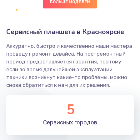
БОЛЬШЕ МОДЕЛЕЙ
Замена диффузора динамика
1400 руб.
Заказать
Сервисный планшета в Красноярске
Замена платы брелка
Аккуратно, быстро и качественно наши мастера
900 руб.
проведут ремонт девайса. На постремонтный
период предоставляется гарантия, поэтому
Заказать
если во время дальнейшей эксплуатации
техники возникнут какие-то проблемы, можно
Простой ремонт основной платы
снова обратиться к нам для их решения.
2400 руб.
Заказать
5
Восстановление после попадания влаги
Сервисных
городов
2800 руб.
Заказать