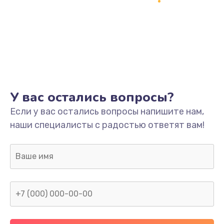
1500 руб.
Заказать
Ремонт системной платы
1700 руб.
Заказать
У вас остались вопросы?
Модернизация
Если у вас остались вопросы напишите нам,
2100 руб.
наши специалисты с радостью ответят вам!
Заказать
Устранение ошибок
2000 руб.
Заказать
Ремонт пищалок(твитеров)