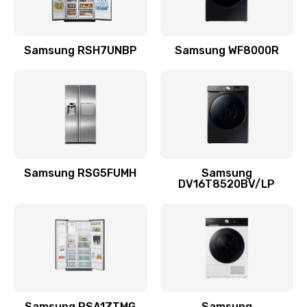
Замена подводящих проводов
Samsung RSH7UNBP
Samsung WF8000R
880 руб.
Заказать
Замена голосовой катушки/перемотка динамика
880 руб.
Заказать
Samsung RSG5FUMH
Samsung
DV16T8520BV/LP
Выход из строя электронных деталей
вследствие перегрева
880 руб.
Заказать
Ремонт динамиков
1400 руб.
Samsung RSA1ZTMG
Samsung