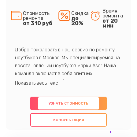
Время
Стоимость
Скидка
ремонта
до
ремонта
от 20
от 310 руб
20%
мин
Добро пожаловать в наш сервис по ремонту
ноутбуков в Москве. Мы специализируемся на
восстановлении ноутбуков марки Aser. Наша
команда включает в себя опытных
профессионалов с обширными знаниями и
многолетним опытом в данной области. Мы
предлагаем быстрый и качественный ремонт с
УЗНАТЬ СТОИМОСТЬ
использованием оригинальных компонентов, а
также гарантируем качество всех
КОНСУЛЬТАЦИЯ
проведенных работ. Наша цель - предоставить
клиентам надежное и профессиональное