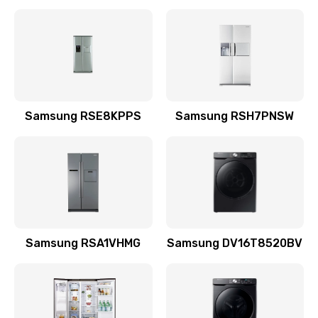
Замена датчика
570 руб.
Заказать
Замена шнура
Samsung RSE8KPPS
Samsung RSH7PNSW
370 руб.
Заказать
Ремонт электроплаты
1400 руб.
Заказать
Samsung RSA1VHMG
Samsung DV16T8520BV
Замена центрирующей шайбы динамика
880 руб.
Заказать