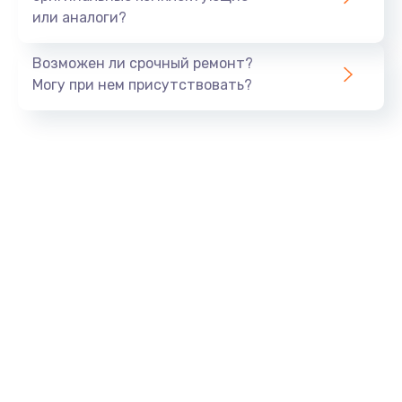
или аналоги?
Заказать
Возможен ли срочный ремонт?
Тюнинг динамиков
Могу при нем присутствовать?
4900 руб.
Заказать
Ремонт криптомодуля
1100 руб.
Заказать
Ремонт (замена) кнопок, индикаторов, разъемов
1000 руб.
Заказать
Программный ремонт/прошивка