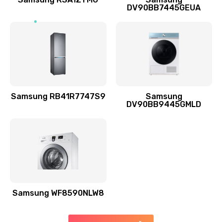
DV90BB7445GEUA
Заказать
Ремонт выходных цепей усиления (для активных
сабвуферов)
1300 руб.
Заказать
Samsung RB41R7747S9
Samsung
DV90BB9445GMLD
Ремонт предварительных цепей усиления (для
активных сабвуферов)
1200 руб.
Заказать
Ремонт после залития
2100 руб.
Samsung WF8590NLW8
Заказать