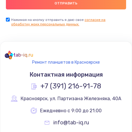
900 руб.
Заказать
Нажимая на кнопку отправить я даю свое
согласие на
обработку моих персональных данных.
Ремонт цепей питания
2500 руб.
Заказать
tab-iq.ru
Ремонт планшетов в Красноярске
Замена видеокарты
Контактная информация
1795 руб.
+7 (391) 216-91-78
Заказать
Красноярск
,
 ул. Партизана Железняка, 40А
Ремонт разъема питания
1120 руб.
Ежедневно с 9:00 до 21:00
Заказать
info@tab-iq.ru