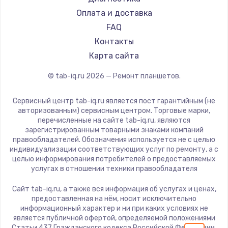
Заказать
Dell
Оплата и доставка
HP
FAQ
Замена шим-контроллера
Getac
Контакты
3900 руб.
ZTE
Карта сайта
Заказать
Google
© tab-iq.ru
2026
— Ремонт планшетов.
Navitel
Настройка Wi-Fi
Teclast
Сервисный центр tab-iq.ru является пост гарантийным (не
1040 руб.
CHUWI
авторизованным) сервисным центром. Торговые марки,
перечисленные на сайте tab-iq.ru, являются
Заказать
зарегистрированным товарными знаками компаний
правообладателей. Обозначения используется не с целью
Ремонт петель крышки
индивидуализации соответствующих услуг по ремонту, а с
целью информирования потребителей о предоставляемых
1195 руб.
услугах в отношении техники правообладателя
Заказать
Сайт tab-iq.ru, а также вся информация об услугах и ценах,
предоставленная на нём, носит исключительно
Замена динамиков
информационный характер и ни при каких условиях не
является публичной офертой, определяемой положениями
1350 руб.
Статьи 437 Гражданского кодекса Российской Федерации.