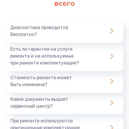
всего
Заказать
Ремонт платы картоприемника
1000 руб.
Диагностика проводится
бесплатно?
Заказать
Есть ли гарантия на услуги
Восстановление/замена диффузора
ремонта и на используемые
1400 руб.
при ремонте комплектующие?
Заказать
Стоимость ремонта может
быть изменена?
Ремонт платы усилителя
1200 руб.
Какие документы выдает
Заказать
сервисный центр?
Ремонт платы блока питания
При ремонте используются
800 руб.
оригинальные комплектующие