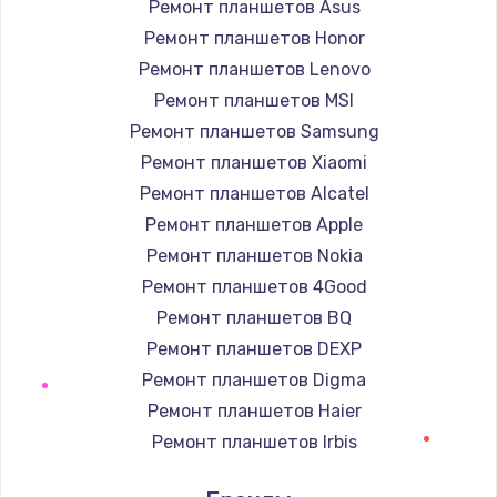
490 руб.
Ремонт планшетов Asus
Ремонт планшетов Honor
Заказать
Ремонт планшетов Lenovo
Защита гидрогелевой пленкой
Ремонт планшетов MSI
1290 руб.
Ремонт планшетов Samsung
Ремонт планшетов Xiaomi
Заказать
Ремонт планшетов Alcatel
Замена вебкамеры
Ремонт планшетов Apple
1495 руб.
Ремонт планшетов Nokia
Заказать
Ремонт планшетов 4Good
Ремонт планшетов BQ
Установка драйверов
Ремонт планшетов DEXP
1000 руб.
Ремонт планшетов Digma
Заказать
Ремонт планшетов Haier
Ремонт планшетов Irbis
Замена жесткого диска
Ремонт планшетов Prestigio
745 руб.