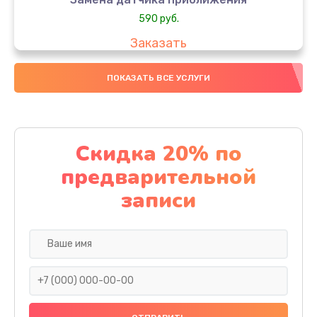
590 руб.
Заказать
Замена стекла
ПОКАЗАТЬ ВСЕ УСЛУГИ
890 руб.
Заказать
Скидка 20% по
Обновление ПО
предварительной
890 руб.
записи
Заказать
Замена задней крышки
290 руб.
Заказать
Замена аккумулятора