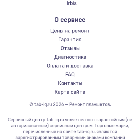
Irbis
Заказать
Prestigio
О сервисе
Microsoft
Замена системы охлаждения
BlackView
Цены на ремонт
1645 руб.
Amazon
Гарантия
Заказать
Aquarius
Отзывы
Philips
Диагностика
Замена процессора
Dell
Оплата и доставка
1290 руб.
HP
FAQ
Заказать
Getac
Контакты
ZTE
Карта сайта
Замена оперативной памяти
Google
960 руб.
© tab-iq.ru
2026
— Ремонт планшетов.
Navitel
Заказать
Teclast
Сервисный центр tab-iq.ru является пост гарантийным (не
CHUWI
авторизованным) сервисным центром. Торговые марки,
Замена звуковой карты
перечисленные на сайте tab-iq.ru, являются
1500 руб.
зарегистрированным товарными знаками компаний