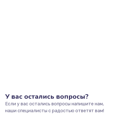
490 руб.
Заказать
Замена основной камеры
490 руб.
Заказать
Замена NFC антенны
1190 руб.
Заказать
Замена элемента
690 руб.
У вас остались вопросы?
Заказать
Если у вас остались вопросы напишите нам,
Замена разъёма наушников (гарнитуры)
наши специалисты с радостью ответят вам!