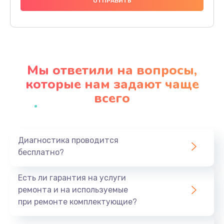
620 руб.
Заказать
Замена экрана
Мы ответили на вопросы,
940 руб.
которые нам задают чаще
Заказать
всего
Замена микрофона
1500 руб.
Заказать
Диагностика проводится
бесплатно?
Замена кнопки включения
Есть ли гарантия на услуги
490 руб.
ремонта и на используемые
Заказать
при ремонте комплектующие?
Замена шим-контроллера