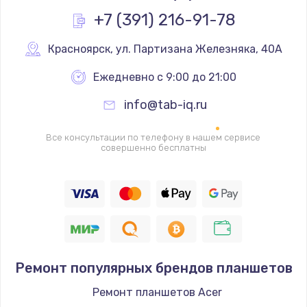
290 руб.
+7 (391) 216-91-78
Заказать
Красноярск
,
 ул. Партизана Железняка, 40А
Замена полифонического динамика
Ежедневно с 9:00 до 21:00
390 руб.
Заказать
info@tab-iq.ru
Замена передней камеры
Все консультации по телефону в нашем сервисе
совершенно бесплатны
490 руб.
Заказать
Замена микросхемы
690 руб.
Заказать
Ремонт популярных брендов планшетов
Замена кнопок громкости
Ремонт планшетов Acer