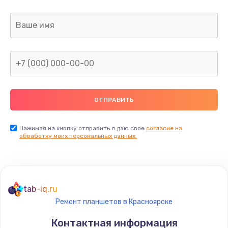
490 руб.
Заказать
Замена разъема зарядки (питания)
490 руб.
Заказать
Замена сканера отпечатка
490 руб.
Нажимая на кнопку отправить я даю свое
согласие на
Заказать
обработку моих персональных данных.
Сбор/Разбор
1490 руб.
tab-iq.ru
Заказать
Ремонт планшетов в Красноярске
Замена разъема SIM
Контактная информация