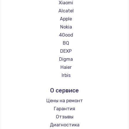
Ремонт планшетов Getac
Xiaomi
Ремонт планшетов ZTE
Alcatel
Ремонт планшетов Google
Apple
Ремонт планшетов Navitel
Nokia
Ремонт планшетов Teclast
4Good
Ремонт планшетов CHUWI
BQ
DEXP
Digma
Haier
Irbis
Prestigio
О сервисе
Microsoft
BlackView
Цены на ремонт
Amazon
Гарантия
Aquarius
Отзывы
Philips
Диагностика