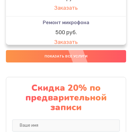
Заказать
Ремонт микрофона
500 руб.
Заказать
Ремонт камеры
ПОКАЗАТЬ ВСЕ УСЛУГИ
600 руб.
Заказать
Скидка 20% по
Замена Wi-Fi планшета Lenovo
предварительной
500 руб.
записи
Заказать
Замена динамика