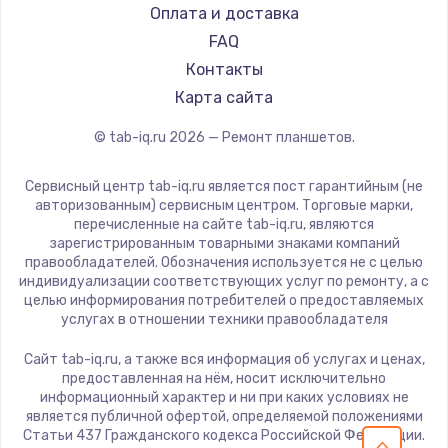
Dell
Оплата и доставка
HP
FAQ
Getac
Контакты
ZTE
Карта сайта
Google
© tab-iq.ru
2026
— Ремонт планшетов.
Navitel
Teclast
Сервисный центр tab-iq.ru является пост гарантийным (не
CHUWI
авторизованным) сервисным центром. Торговые марки,
перечисленные на сайте tab-iq.ru, являются
зарегистрированным товарными знаками компаний
правообладателей. Обозначения используется не с целью
индивидуализации соответствующих услуг по ремонту, а с
целью информирования потребителей о предоставляемых
услугах в отношении техники правообладателя
Сайт tab-iq.ru, а также вся информация об услугах и ценах,
предоставленная на нём, носит исключительно
информационный характер и ни при каких условиях не
является публичной офертой, определяемой положениями
Статьи 437 Гражданского кодекса Российской Федерации.