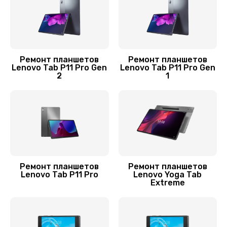
650 руб.
Заказать
Замена разъема питания
Ремонт планшетов
Ремонт планшетов
Lenovo Tab P11 Pro Gen
Lenovo Tab P11 Pro Gen
700 руб.
2
1
Заказать
Ремонт кнопки
750 руб.
Заказать
Ремонт планшетов
Ремонт планшетов
Замена платы управления (мат.платы, мейн
Lenovo Tab P11 Pro
Lenovo Yoga Tab
платы)
Extreme
1200 руб.
Заказать