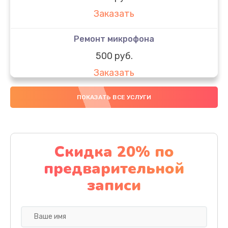
Заказать
Ремонт микрофона
500 руб.
Заказать
Ремонт камеры
ПОКАЗАТЬ ВСЕ УСЛУГИ
600 руб.
Заказать
Скидка 20% по
Замена Wi-Fi планшета Amazon
предварительной
500 руб.
записи
Заказать
Замена динамика