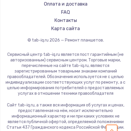
Dell
Оплата и доставка
HP
FAQ
Getac
Контакты
ZTE
Карта сайта
Google
© tab-iq.ru
2026
— Ремонт планшетов.
Navitel
Teclast
Сервисный центр tab-iq.ru является пост гарантийным (не
CHUWI
авторизованным) сервисным центром. Торговые марки,
перечисленные на сайте tab-iq.ru, являются
зарегистрированным товарными знаками компаний
правообладателей. Обозначения используется не с целью
индивидуализации соответствующих услуг по ремонту, а с
целью информирования потребителей о предоставляемых
услугах в отношении техники правообладателя
Сайт tab-iq.ru, а также вся информация об услугах и ценах,
предоставленная на нём, носит исключительно
информационный характер и ни при каких условиях не
является публичной офертой, определяемой положениями
Статьи 437 Гражданского кодекса Российской Федерации.