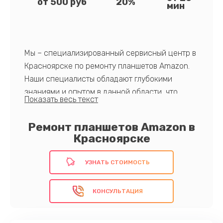
от 500 руб
20%
мин
Мы – специализированный сервисный центр в
Красноярске по ремонту планшетов Amazon.
Наши специалисты обладают глубокими
знаниями и опытом в данной области, что
обеспечивает высокий стандарт
обслуживания. К числу наших преимуществ
Ремонт планшетов Amazon в
относится быстрое и эффективное решение
Красноярске
проблем, применение оригинальных
комплектующих и гарантия на выполненные
УЗНАТЬ СТОИМОСТЬ
работы.
Доверьте свой гаджет профессионалам!
КОНСУЛЬТАЦИЯ