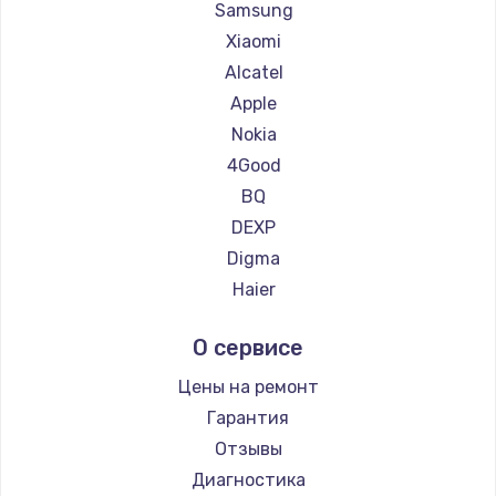
Ремонт планшетов Getac
Samsung
Ремонт планшетов ZTE
Xiaomi
Ремонт планшетов Google
Alcatel
Ремонт планшетов Navitel
Apple
Ремонт планшетов Teclast
Nokia
Ремонт планшетов CHUWI
4Good
BQ
DEXP
Digma
Haier
Irbis
О сервисе
Prestigio
Microsoft
Цены на ремонт
BlackView
Гарантия
Aquarius
Отзывы
Philips
Диагностика