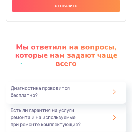
1490 руб.
Заказать
Чистка динамика и микрофонов (с разбором)
1790 руб.
Мы ответили на вопросы,
Заказать
которые нам задают чаще
всего
Замена кнопки Home (домой)
890 руб.
Заказать
Диагностика проводится
бесплатно?
Замена сканера отпечатка
790 руб.
Есть ли гарантия на услуги
Заказать
ремонта и на используемые
при ремонте комплектующие?
Замена разъема зарядки (питания)