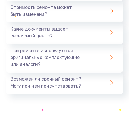
390 руб.
Стоимость ремонта может
быть изменена?
Заказать
Какие документы выдает
Замена разъёма наушников (гарнитуры)
сервисный центр?
390 руб.
Заказать
При ремонте используются
оригинальные комплектующие
Замена кнопок громкости
или аналоги?
390 руб.
Заказать
Возможен ли срочный ремонт?
Могу при нем присутствовать?
Защита гидрогелевой пленкой
1290 руб.
Заказать
Замена экрана