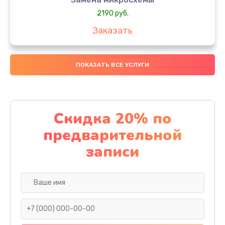
2190 руб.
Заказать
Замена передней камеры
ПОКАЗАТЬ ВСЕ УСЛУГИ
490 руб.
Заказать
Замена полифонического динамика
Скидка 20% по
390 руб.
предварительной
Заказать
записи
Замена разъема SIM
290 руб.
Заказать
Сбор/Разбор