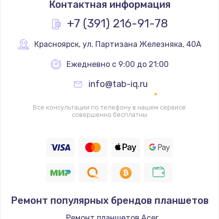
Контактная информация
490 руб.
Заказать
+7 (391) 216-91-78
Замена основной камеры
Красноярск
,
 ул. Партизана Железняка, 40А
490 руб.
Ежедневно с 9:00 до 21:00
Заказать
info@tab-iq.ru
Замена элемента
Все консультации по телефону в нашем сервисе
1190 руб.
совершенно бесплатны
Заказать
Замена материнской платы
1330 руб.
Заказать
Ремонт популярных брендов планшетов
Замена клавиатуры
Ремонт планшетов Acer