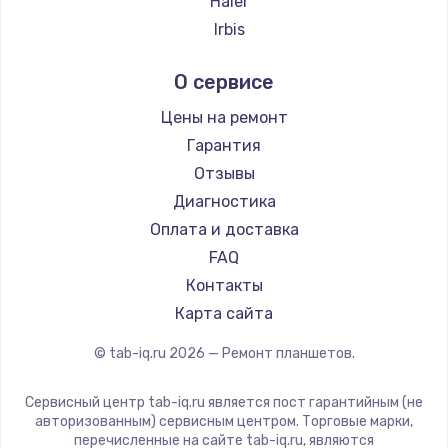
Haier
Заказать
Irbis
Prestigio
Замена SSD
О сервисе
Microsoft
1045 руб.
BlackView
Цены на ремонт
Заказать
Amazon
Гарантия
Aquarius
Отзывы
Восстановление данных
Philips
Диагностика
990 руб.
Dell
Оплата и доставка
Заказать
HP
FAQ
Getac
Контакты
Замена USB порта
ZTE
Карта сайта
1060 руб.
Google
© tab-iq.ru
2026
— Ремонт планшетов.
Заказать
Navitel
Teclast
Сервисный центр tab-iq.ru является пост гарантийным (не
Замена звуковой карты
CHUWI
авторизованным) сервисным центром. Торговые марки,
1100 руб.
перечисленные на сайте tab-iq.ru, являются