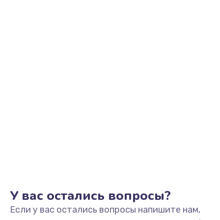
1145 руб.
Заказать
Замена аккумулятора
890 руб.
Заказать
Замена задней крышки
490 руб.
Заказать
Обновление ПО
890 руб.
Заказать
У вас остались вопросы?
Если у вас остались вопросы напишите нам,
Замена стекла