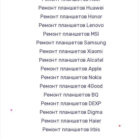
1190 руб.
Ремонт планшетов Huawei
Заказать
Ремонт планшетов Honor
Ремонт планшетов Lenovo
Замена корпуса
Ремонт планшетов MSI
890 руб.
Ремонт планшетов Samsung
Заказать
Ремонт планшетов Xiaomi
Ремонт планшетов Alcatel
Замена тачпада
Ремонт планшетов Apple
1330 руб.
Ремонт планшетов Nokia
Заказать
Ремонт планшетов 4Good
Ремонт планшетов BQ
Замена контроллера питания
Ремонт планшетов DEXP
1490 руб.
Ремонт планшетов Digma
Заказать
Ремонт планшетов Haier
Ремонт планшетов Irbis
Замена южного моста
Ремонт планшетов Prestigio
2600 руб.