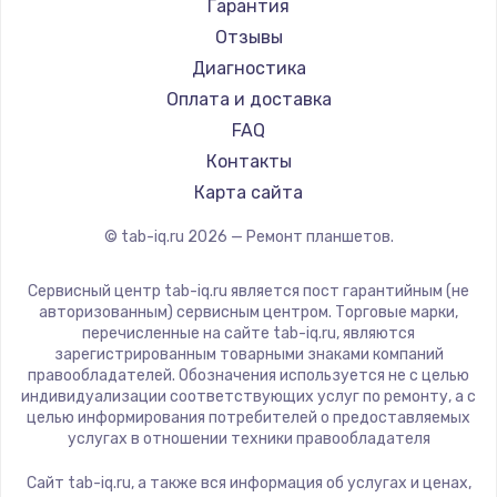
Amazon
Гарантия
Aquarius
Отзывы
Philips
Диагностика
Dell
Оплата и доставка
HP
FAQ
Getac
Контакты
ZTE
Карта сайта
Google
© tab-iq.ru
2026
— Ремонт планшетов.
Navitel
Teclast
Сервисный центр tab-iq.ru является пост гарантийным (не
CHUWI
авторизованным) сервисным центром. Торговые марки,
перечисленные на сайте tab-iq.ru, являются
зарегистрированным товарными знаками компаний
правообладателей. Обозначения используется не с целью
индивидуализации соответствующих услуг по ремонту, а с
целью информирования потребителей о предоставляемых
услугах в отношении техники правообладателя
Сайт tab-iq.ru, а также вся информация об услугах и ценах,