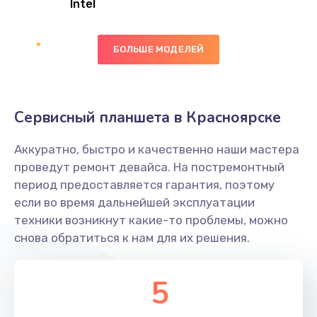
Intel
Заказать
БОЛЬШЕ МОДЕЛЕЙ
Замена экрана
1095 руб.
Заказать
Сервисный планшета в Красноярске
Замена северного моста
Аккуратно, быстро и качественно наши мастера
1950 руб.
проведут ремонт девайса. На постремонтный
Заказать
период предоставляется гарантия, поэтому
если во время дальнейшей эксплуатации
Ремонт цепей питания
техники возникнут какие-то проблемы, можно
снова обратиться к нам для их решения.
2500 руб.
Заказать
5
Замена жесткого диска