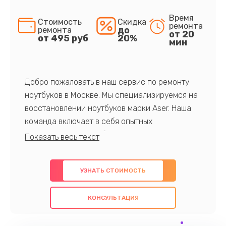
Время
Стоимость
Скидка
ремонта
до
ремонта
от 20
от 495 руб
20%
мин
Добро пожаловать в наш сервис по ремонту
ноутбуков в Москве. Мы специализируемся на
восстановлении ноутбуков марки Aser. Наша
команда включает в себя опытных
профессионалов с обширными знаниями и
многолетним опытом в данной области. Мы
предлагаем быстрый и качественный ремонт с
УЗНАТЬ СТОИМОСТЬ
использованием оригинальных компонентов, а
также гарантируем качество всех
КОНСУЛЬТАЦИЯ
проведенных работ. Наша цель - предоставить
клиентам надежное и профессиональное