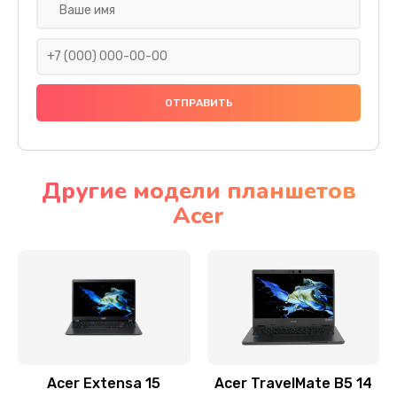
Настройка ОС
930 руб.
Заказать
Ремонт подсветки
1200 руб.
Заказать
Другие модели планшетов
Acer
Настройка BIOS
650 руб.
Заказать
Замена видеочипа
2500 руб.
Заказать
Acer Extensa 15
Acer TravelMate B5 14