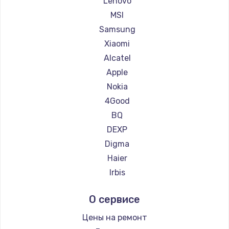
Lenovo
Ремонт планшетов Dell
MSI
Ремонт планшетов HP
Samsung
Ремонт планшетов Getac
Xiaomi
Ремонт планшетов ZTE
Alcatel
Ремонт планшетов Google
Apple
Ремонт планшетов Navitel
Nokia
Ремонт планшетов Teclast
4Good
Ремонт планшетов CHUWI
BQ
DEXP
Digma
Haier
Irbis
Prestigio
О сервисе
Microsoft
BlackView
Цены на ремонт