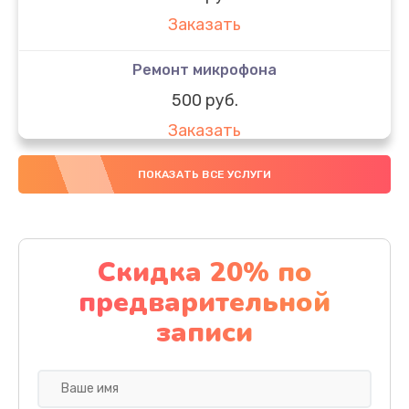
Заказать
Ремонт микрофона
500 руб.
Заказать
Ремонт камеры
ПОКАЗАТЬ ВСЕ УСЛУГИ
600 руб.
Заказать
Скидка 20% по
Замена Wi-Fi планшета Philips
предварительной
500 руб.
записи
Заказать
Замена динамика