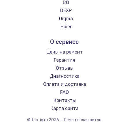
BQ
DEXP
Digma
Haier
Irbis
О сервисе
Prestigio
Microsoft
Цены на ремонт
BlackView
Гарантия
Amazon
Отзывы
Aquarius
Диагностика
Dell
Оплата и доставка
HP
FAQ
Getac
Контакты
ZTE
Карта сайта
Google
© tab-iq.ru
2026
— Ремонт планшетов.
Navitel