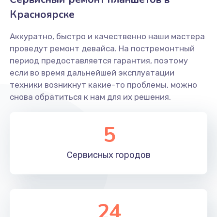
Красноярске
Замена шлейфа
700 руб.
Аккуратно, быстро и качественно наши мастера
Заказать
проведут ремонт девайса. На постремонтный
период предоставляется гарантия, поэтому
Замена стекла
если во время дальнейшей эксплуатации
техники возникнут какие-то проблемы, можно
1100 руб.
снова обратиться к нам для их решения.
Заказать
Замена корпуса
5
800 руб.
Сервисных
городов
Заказать
24