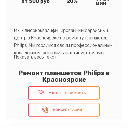
от 500 руб
20%
мин
Мы - высококвалифицированный сервисный
центр в Красноярске по ремонту планшетов
Philips. Мы гордимся своим профессиональным
коллективом, который гарантирует точную
диагностику и эффективный ремонт. Наши
ключевые преимущества: использование
Ремонт планшетов Philips в
исключительно оригинальных запасных
Красноярске
частей, короткие сроки выполнения работ и
предоставление гарантии на все услуги.
УЗНАТЬ СТОИМОСТЬ
Поручите ремонт лучшим из лучших!
КОНСУЛЬТАЦИЯ