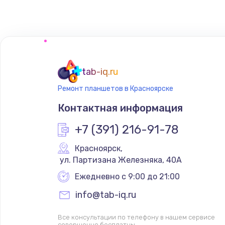
Программирование АТС
Замена корпусных элементов
Ремонт тюнера
tab-iq.ru
Ремонт планшетов в Красноярске
Ремонт платы картоприемника
Контактная информация
Восстановление/замена диффу
+7 (391) 216-91-78
Красноярск
,
Ремонт платы усилителя
 ул. Партизана Железняка, 40А
Ежедневно с 9:00 до 21:00
Ремонт платы блока питания
info@tab-iq.ru
Тюнинг динамиков
Все консультации по телефону в нашем сервисе
совершенно бесплатны