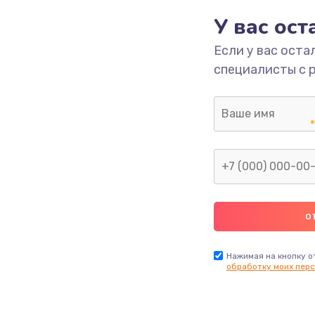
У вас ос
ы
2400 руб.
Заказ
Если у вас оста
я влаги
2800 руб.
Заказ
специалисты с 
в ТВ-
1900 руб.
Заказ
1900 руб.
Заказ
я
1400 руб.
Заказ
2900 руб.
Заказ
Нажимая на кнопку о
обработку моих перс
1800 руб.
Заказ