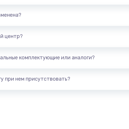
талей
880 руб.
Заказ
зменена?
1400 руб.
Заказ
й центр?
я (для
1300 руб.
Заказ
альные комплектующие или аналоги?
 усиления
1200 руб.
Заказ
у при нем присутствовать?
2100 руб.
Заказ
1400 руб.
Заказ
900 руб.
Заказ