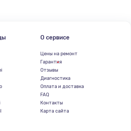
ать
ать
ды
О сервисе
ать
Цены на ремонт
ать
Гарантия
i
Отзывы
ать
Диагностика
o
Оплата и доставка
ать
FAQ
i
Контакты
ать
l
Карта сайта
ать