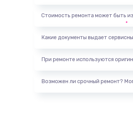
Выход из строя электронных де
вследствие перегрева
Стоимость ремонта может быть и
Ремонт динамиков
Какие документы выдает сервисны
Ремонт выходных цепей усилени
активных сабвуферов)
При ремонте используются оригин
Ремонт предварительных цепей
(для активных сабвуферов)
Возможен ли срочный ремонт? Мог
Ремонт после залития
Замена диффузора динамика
Замена платы брелка