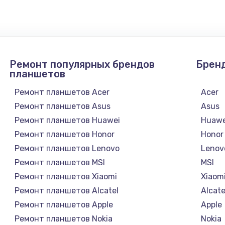
4900 руб.
Заказ
2400 руб.
Заказ
Ремонт популярных брендов
Брен
1200 руб.
Заказ
планшетов
Ремонт планшетов Acer
Acer
1000 руб.
Заказ
Ремонт планшетов Asus
Asus
Ремонт планшетов Huawei
Huawe
зора
1400 руб.
Заказ
Ремонт планшетов Honor
Honor
Ремонт планшетов Lenovo
Lenov
1200 руб.
Заказ
Ремонт планшетов MSI
MSI
Ремонт планшетов Xiaomi
Xiaom
800 руб.
Заказ
Ремонт планшетов Alcatel
Alcate
Ремонт планшетов Apple
Apple
4900 руб.
Заказ
Ремонт планшетов Nokia
Nokia