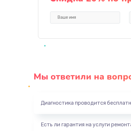
Ремонт блока питания
Замена датчика
Замена шнура
Ремонт электроплаты
Мы ответили на вопр
Замена центрирующей шайбы д
Замена подводящих проводов
Диагностика проводится бесплат
Замена голосовой катушки/пер
динамика
Есть ли гарантия на услуги ремон