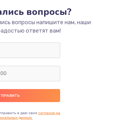
тались вопросы?
ать
лись вопросы напишите нам, наши
ать
радостью ответят вам!
ать
ать
ать
ать
тправить я даю свое
согласие на
ональных данных.
ать