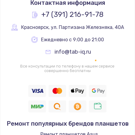
Контактная информация
1950 руб.
Заказать
+7 (391) 216-91-78
Ремонт цепей питания
Красноярск
,
 ул. Партизана Железняка, 40А
2500 руб.
Ежедневно с 9:00 до 21:00
Заказать
info@tab-iq.ru
Замена жесткого диска
Все консультации по телефону в нашем сервисе
660 руб.
совершенно бесплатны
Заказать
Установка драйверов
725 руб.
Заказать
Ремонт популярных брендов планшетов
Замена вебкамеры
Ремонт планшетов Asus