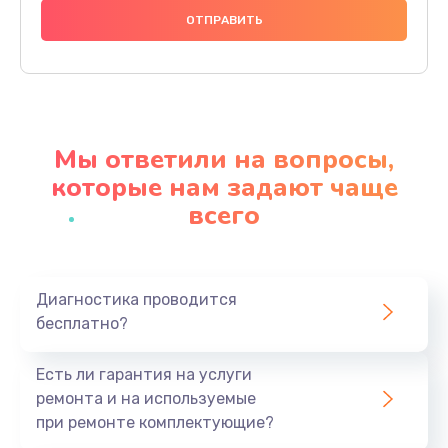
1200 руб.
Заказать
Настройка BIOS
650 руб.
Мы ответили на вопросы,
Заказать
которые нам задают чаще
всего
Замена видеочипа
2500 руб.
Заказать
Диагностика проводится
бесплатно?
Ремонт разъема питания
845 руб.
Есть ли гарантия на услуги
Заказать
ремонта и на используемые
при ремонте комплектующие?
Замена видеокарты