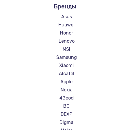
Бренды
Ремонт планшетов Microsoft
Ремонт планшетов BlackView
Asus
Ремонт планшетов Amazon
Huawei
Ремонт планшетов Aquarius
Honor
Ремонт планшетов Philips
Lenovo
Ремонт планшетов Dell
MSI
Ремонт планшетов HP
Samsung
Ремонт планшетов Getac
Xiaomi
Ремонт планшетов ZTE
Alcatel
Ремонт планшетов Google
Apple
Ремонт планшетов Navitel
Nokia
Ремонт планшетов Teclast
4Good
Ремонт планшетов CHUWI
BQ
DEXP
Digma