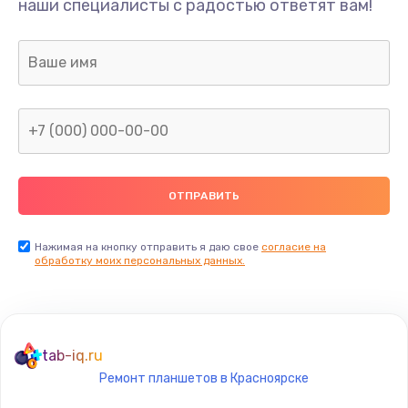
наши специалисты с радостью ответят вам!
1645 руб.
Заказать
Замена термопасты
1095 руб.
Заказать
Замена шлейфа матрицы
950 руб.
Заказать
Нажимая на кнопку отправить я даю свое
согласие на
обработку моих персональных данных.
Замена экрана
1095 руб.
Заказать
tab-iq.ru
Ремонт планшетов в Красноярске
Замена северного моста