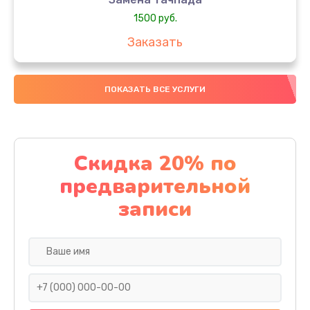
1500 руб.
Заказать
Замена южного моста
ПОКАЗАТЬ ВСЕ УСЛУГИ
1950 руб.
Заказать
Чистка от пыли
Скидка 20% по
1060 руб.
предварительной
Заказать
записи
Настройка ОС
930 руб.
Заказать
Ремонт подсветки