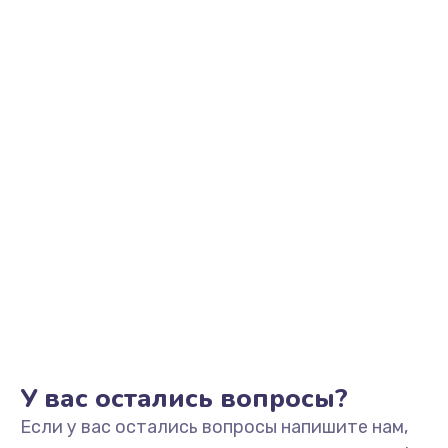
1100 руб.
Заказать
Замена микрофона
1050 руб.
Заказать
Замена оперативной памяти
760 руб.
Заказать
Замена процессора
1545 руб.
Заказать
У вас остались вопросы?
Если у вас остались вопросы напишите нам,
Замена системы охлаждения