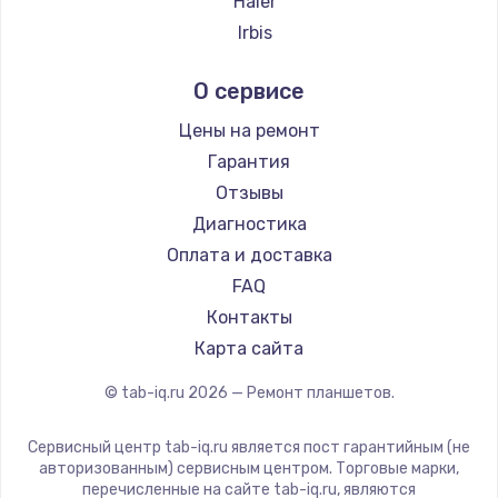
Haier
Irbis
Prestigio
О сервисе
Microsoft
BlackView
Цены на ремонт
Amazon
Гарантия
Aquarius
Отзывы
Philips
Диагностика
Dell
Оплата и доставка
HP
FAQ
Getac
Контакты
ZTE
Карта сайта
Google
© tab-iq.ru
2026
— Ремонт планшетов.
Navitel
Teclast
Сервисный центр tab-iq.ru является пост гарантийным (не
CHUWI
авторизованным) сервисным центром. Торговые марки,
перечисленные на сайте tab-iq.ru, являются