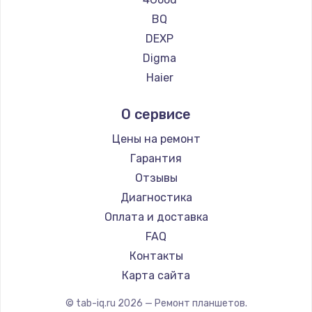
BQ
DEXP
Digma
Haier
Irbis
О сервисе
Microsoft
BlackView
Цены на ремонт
Amazon
Гарантия
Aquarius
Отзывы
Philips
Диагностика
Dell
Оплата и доставка
HP
FAQ
Getac
Контакты
ZTE
Карта сайта
Google
© tab-iq.ru
2026
— Ремонт планшетов.
Navitel