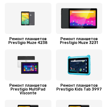
Заказать
Ремонт кнопки
750 руб.
Заказать
Ремонт планшетов
Ремонт планшетов
Замена платы управления (мат.платы, мейн
Prestigio Muze 4238
Prestigio Muze 3231
платы)
1200 руб.
Заказать
Замена шлейфа
700 руб.
Ремонт планшетов
Ремонт планшетов
Prestigio MultiPad
Prestigio Kids Tab 3997
Заказать
Visconte
Замена стекла