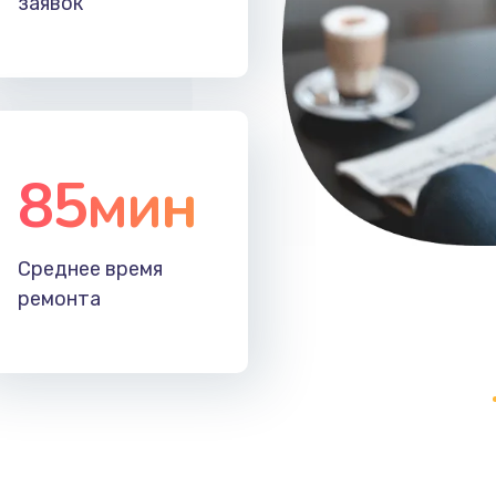
заявок
40 мин
3 года
40 мин
2 года
50 мин
2 года
85мин
30 мин
1 год
Среднее время
60 мин
1 год
ремонта
50 мин
1 год
зора
60 мин
2 года
30 мин
2 года