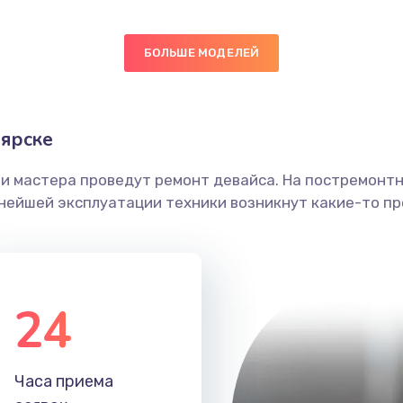
40 мин
1 год
БОЛЬШЕ МОДЕЛЕЙ
60 мин
1 год
ярске
ы
20 мин
3 года
ши мастера проведут ремонт девайса. На постремонт
я влаги
20 мин
3 года
ьнейшей эксплуатации техники возникнут какие-то пр
в ТВ-
50 мин
3 года
24
30 мин
3 года
я
60 мин
2 года
Часа приема