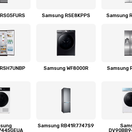
емотка
60 мин
2 года
 RSG5FURS
Samsung RSE8KPPS
Samsung 
талей
60 мин
1 год
20 мин
3 года
 RSH7UNBP
Samsung WF8000R
Samsung 
я (для
30 мин
1 год
 усиления
50 мин
2 года
sung
Samsung RB41R7747S9
Sam
30 мин
3 года
7445GEUA
DV90BB9