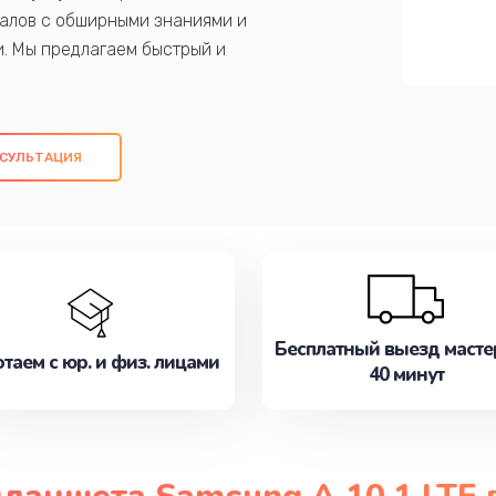
алов с обширными знаниями и
и. Мы предлагаем быстрый и
ем оригинальных компонентов, а также
ых работ. Наша цель - предоставить
ое обслуживание, удовлетворяя их
СУЛЬТАЦИЯ
медлите записаться на ремонт уже
Бесплатный выезд масте
таем с юр. и физ. лицами
40 минут