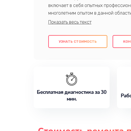
включает в себя опытных профессион
многолетним опытом в данной област
качественный ремонт с использовани
гарантируем качество всех проведенн
клиентам надежное и профессиональн
УЗНАТЬ СТОИМОСТЬ
КОН
потребности наилучшим образом. Не 
сейчас!
Бесплатная диагностика за 30
Рабо
мин.