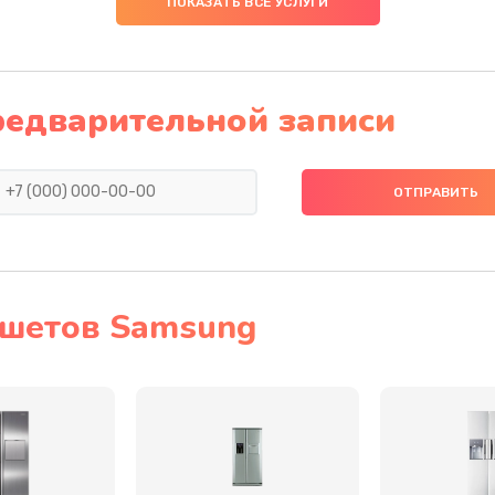
ПОКАЗАТЬ ВСЕ УСЛУГИ
60 мин
3 года
50 мин
1 год
редварительной записи
40 мин
3 года
40 мин
3 года
60 мин
2 года
ншетов Samsung
20 мин
1 год
инамика
30 мин
3 года
30 мин
2 года