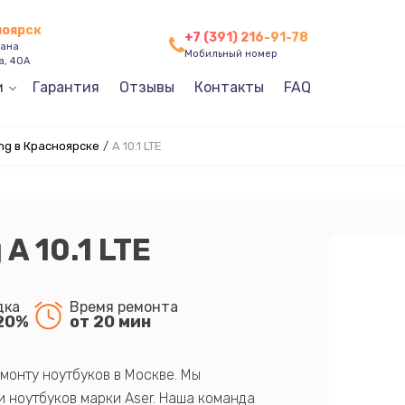
ноярск
+7 (391) 216-91-78
зана
Мобильный номер
а, 40А
и
Гарантия
Отзывы
Контакты
FAQ
g в Красноярске
/
A 10.1 LTE
A 10.1 LTE
дка
Время ремонта
20%
от 20 мин
монту ноутбуков в Москве. Мы
 ноутбуков марки Aser. Наша команда