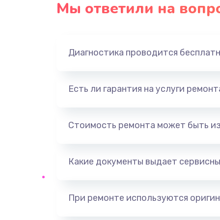
Мы ответили на вопр
Ремонт платы блока питания
Тюнинг динамиков
Диагностика проводится бесплат
Ремонт криптомодуля
Есть ли гарантия на услуги ремон
Ремонт (замена) кнопок, индика
разъемов
Стоимость ремонта может быть и
Программный ремонт/прошивка
Какие документы выдает сервисны
Ремонт системной платы
Модернизация
При ремонте используются оригин