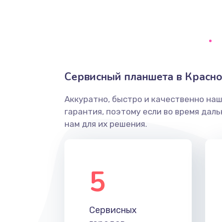
Замена диффузора динамика
Замена платы брелка
Сервисный планшета в Красно
Простой ремонт основной плат
Аккуратно, быстро и качественно на
Восстановление после попадани
гарантия, поэтому если во время дал
нам для их решения.
Ремонт низкочастотных выходо
приставки
5
Замена основной платы
Устранение короткого замыкани
Сервисных