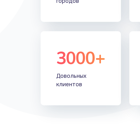
городов
Восстановление после падения
Пайка и ремонт платы брелка
Программирование АТС
3000+
Замена корпусных элементов
Довольных
Ремонт тюнера
клиентов
Ремонт платы картоприемника
Восстановление/замена диффу
Ремонт платы усилителя