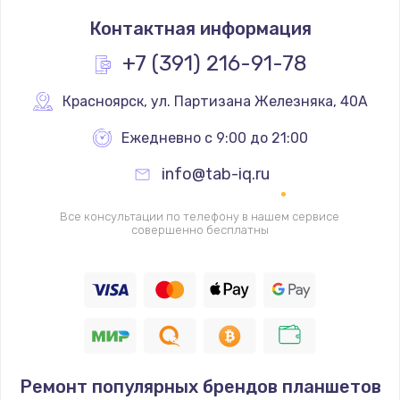
Замена термостата
Контактная информация
1200 руб.
Заказать
+7 (391) 216-91-78
Замена реле
Красноярск
,
 ул. Партизана Железняка, 40А
1000 руб.
Ежедневно с 9:00 до 21:00
Заказать
info@tab-iq.ru
Замена термопредохранителя
Все консультации по телефону в нашем сервисе
700 руб.
совершенно бесплатны
Заказать
Замена ТЭНа
2500 руб.
Заказать
Ремонт популярных брендов планшетов
Замена шнура