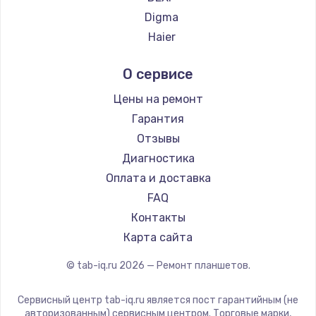
Замена температурного датчика
Digma
2500 руб.
Haier
Заказать
Irbis
О сервисе
Prestigio
Замена электроконфорки
Microsoft
Цены на ремонт
1300 руб.
BlackView
Гарантия
Заказать
Amazon
Отзывы
Aquarius
Диагностика
Техобслуживание
Philips
Оплата и доставка
900 руб.
Dell
FAQ
Заказать
HP
Контакты
Getac
Карта сайта
Установка / подключение / демонтаж
ZTE
1300 руб.
© tab-iq.ru
2026
— Ремонт планшетов.
Google
Заказать
Teclast
Сервисный центр tab-iq.ru является пост гарантийным (не
CHUWI
авторизованным) сервисным центром. Торговые марки,