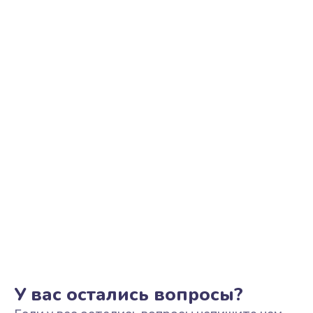
Ремонт цепи питания
2500 руб.
Заказать
Замена видеоадаптера (видеокарты)
1800 руб.
Заказать
Замена, перепайка чипа
1300 руб.
Заказать
Замена HDMI-разъема
650 руб.
Заказать
У вас остались вопросы?