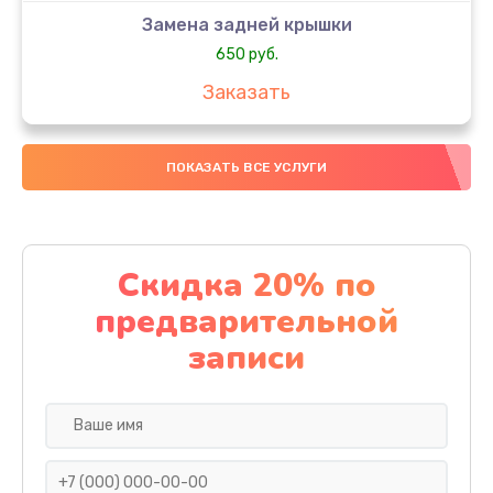
Замена задней крышки
650 руб.
Заказать
Замена аккумулятора
ПОКАЗАТЬ ВСЕ УСЛУГИ
4000 руб.
Заказать
Замена материнской платы
Скидка 20% по
1100 руб.
предварительной
Заказать
записи
Замена масла
750 руб.
Заказать