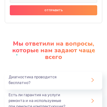
Замена праймера
1000 руб.
Заказать
Ремонт материнской платы
4500 руб.
Мы ответили на вопросы,
Заказать
которые нам задают чаще
всего
Профилактическая чистка
1000 руб.
Заказать
Диагностика проводится
бесплатно?
Прошивка BIOS
1920 руб.
Есть ли гарантия на услуги
Заказать
ремонта и на используемые
при ремонте комплектующие?