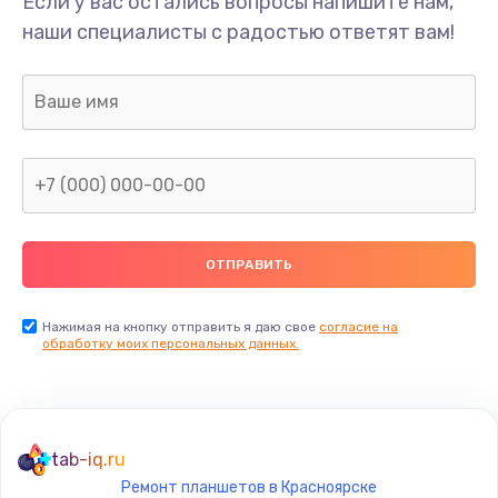
Если у вас остались вопросы напишите нам,
Замена/Pемонт карбюратора
наши специалисты с радостью ответят вам!
1300 руб.
Заказать
Ремонт капиллярной трубки
400 руб.
Заказать
Замена блока питания
1000 руб.
Заказать
Нажимая на кнопку отправить я даю свое
согласие на
обработку моих персональных данных.
Прошивка / разблокировка
900 руб.
Заказать
tab-iq.ru
Ремонт планшетов в Красноярске