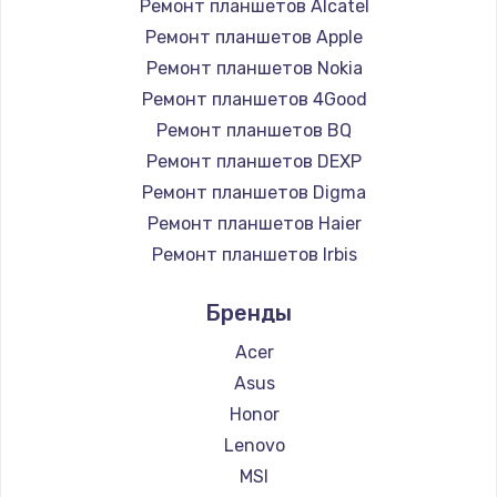
Ремонт планшетов Alcatel
2750 руб.
Ремонт планшетов Apple
Заказать
Ремонт планшетов Nokia
Ремонт планшетов 4Good
Замена контроллера питания
Ремонт планшетов BQ
1490 руб.
Ремонт планшетов DEXP
Заказать
Ремонт планшетов Digma
Ремонт планшетов Haier
Замена тачпада
Ремонт планшетов Irbis
1745 руб.
Ремонт планшетов Prestigio
Бренды
Ремонт планшетов Microsoft
Заказать
Ремонт планшетов BlackView
Acer
Замена корпуса
Ремонт планшетов Amazon
Asus
890 руб.
Ремонт планшетов Aquarius
Honor
Ремонт планшетов Philips
Lenovo
Заказать
Ремонт планшетов Dell
MSI