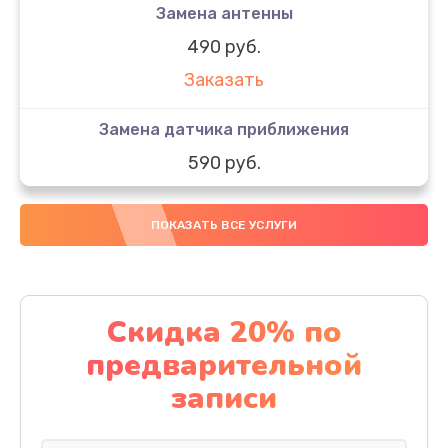
Замена антенны
490 руб.
Заказать
Замена датчика приближения
590 руб.
Заказать
ПОКАЗАТЬ ВСЕ УСЛУГИ
Замена стекла
890 руб.
Заказать
Скидка 20% по
предварительной
Обновление ПО
записи
890 руб.
Заказать