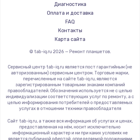
Philips
Диагностика
Dell
Оплата и доставка
HP
FAQ
Getac
Контакты
ZTE
Карта сайта
Google
© tab-iq.ru
2026
— Ремонт планшетов.
Navitel
Teclast
Сервисный центр tab-iq.ru является пост гарантийным (не
CHUWI
авторизованным) сервисным центром. Торговые марки,
перечисленные на сайте tab-iq.ru, являются
зарегистрированным товарными знаками компаний
правообладателей. Обозначения используется не с целью
индивидуализации соответствующих услуг по ремонту, а с
целью информирования потребителей о предоставляемых
услугах в отношении техники правообладателя
Сайт tab-iq.ru, а также вся информация об услугах и ценах,
предоставленная на нём, носит исключительно
информационный характер и ни при каких условиях не
является публичной офертой, определяемой положениями