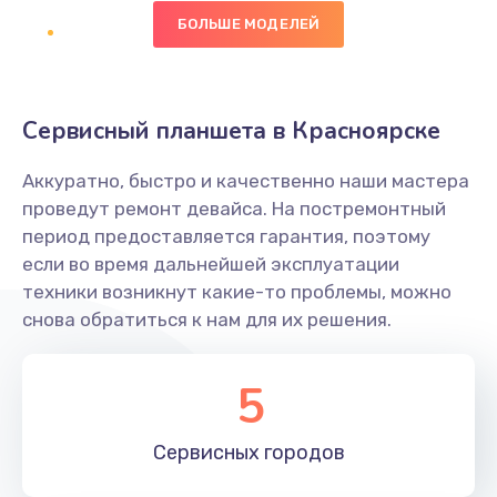
490 руб.
БОЛЬШЕ МОДЕЛЕЙ
Заказать
Сбор/Разбор
Сервисный планшета в Красноярске
1490 руб.
Заказать
Аккуратно, быстро и качественно наши мастера
проведут ремонт девайса. На постремонтный
Замена разъема SIM
период предоставляется гарантия, поэтому
если во время дальнейшей эксплуатации
290 руб.
техники возникнут какие-то проблемы, можно
Заказать
снова обратиться к нам для их решения.
Замена полифонического динамика
5
390 руб.
Заказать
Сервисных
городов
Замена передней камеры