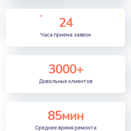
490 руб.
24
Заказать
Замена микросхемы
Часа приема
заявок
690 руб.
Заказать
3000+
Замена кнопок громкости
490 руб.
Довольных
клиентов
Заказать
Защита гидрогелевой пленкой
1290 руб.
85мин
Заказать
Среднее время
ремонта