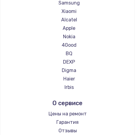
Замена материнской платы
Ремонт планшетов HP
Samsung
Ремонт планшетов Getac
1760 руб.
Xiaomi
Ремонт планшетов ZTE
Alcatel
Заказать
Ремонт планшетов Google
Apple
Ремонт планшетов Navitel
Nokia
Ремонт планшетов Teclast
4Good
Ремонт планшетов CHUWI
BQ
DEXP
Digma
Haier
Irbis
Prestigio
О сервисе
Microsoft
BlackView
Цены на ремонт
Amazon
Гарантия
Aquarius
Отзывы