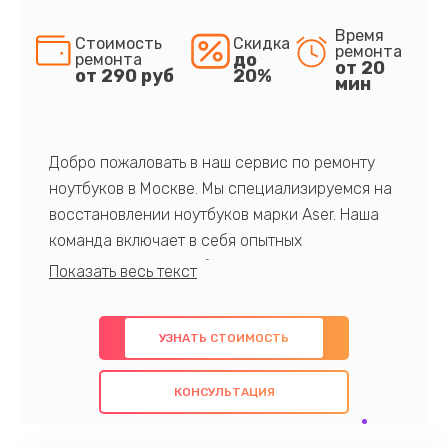
Время
Стоимость
Скидка
ремонта
до
ремонта
от 20
от 290 руб
20%
мин
Добро пожаловать в наш сервис по ремонту
ноутбуков в Москве. Мы специализируемся на
восстановлении ноутбуков марки Aser. Наша
команда включает в себя опытных
профессионалов с обширными знаниями и
многолетним опытом в данной области. Мы
предлагаем быстрый и качественный ремонт с
УЗНАТЬ СТОИМОСТЬ
использованием оригинальных компонентов, а
также гарантируем качество всех
КОНСУЛЬТАЦИЯ
проведенных работ. Наша цель - предоставить
клиентам надежное и профессиональное