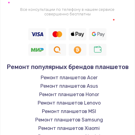
995 руб.
Все консультации по телефону в нашем сервисе
Заказать
совершенно бесплатны
Ремонт подсветки
1200 руб.
Заказать
Настройка ОС
Ремонт популярных брендов планшетов
1160 руб.
Ремонт планшетов Acer
Заказать
Ремонт планшетов Asus
Ремонт планшетов Honor
Чистка от пыли
Ремонт планшетов Lenovo
1060 руб.
Ремонт планшетов MSI
Заказать
Ремонт планшетов Samsung
Ремонт планшетов Xiaomi
Замена южного моста