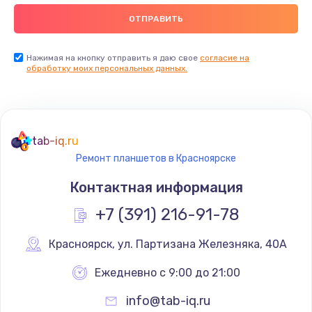
Заказать
Замена видеокарты
Нажимая на кнопку отправить я даю свое
согласие на
обработку моих персональных данных.
2045 руб.
Заказать
Ремонт разъема питания
tab-iq.ru
1090 руб.
Ремонт планшетов в Красноярске
Заказать
Контактная информация
+7 (391) 216-91-78
Замена видеочипа
2745 руб.
Красноярск
,
 ул. Партизана Железняка, 40А
Заказать
Ежедневно с 9:00 до 21:00
Настройка BIOS
info@tab-iq.ru