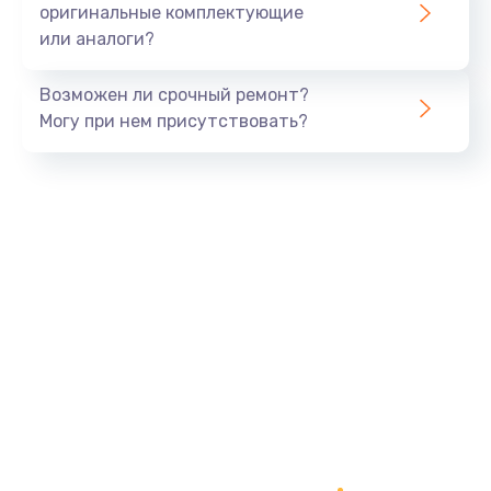
оригинальные комплектующие
или аналоги?
Замена процессора
1290 руб.
Возможен ли срочный ремонт?
Заказать
Могу при нем присутствовать?
Замена оперативной памяти
960 руб.
Заказать
Замена звуковой карты
1500 руб.
Заказать
Замена USB порта
1245 руб.