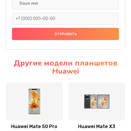
Замена задней крышки
290 руб.
Заказать
Замена аккумулятора
620 руб.
Другие модели планшетов
Заказать
Huawei
Замена экрана
940 руб.
Заказать
Замена микрофона
1500 руб.
Huawei Mate 50 Pro
Huawei Mate X3
Заказать