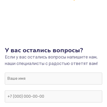
Заказать
Замена разъёмов (HDMI, DVI, Дисплей порта)
390 руб.
Заказать
Замена SSD
У вас остались вопросы?
1045 руб.
Если у вас остались вопросы напишите нам,
Заказать
наши специалисты с радостью ответят вам!
Замена клавиатуры
990 руб.
Заказать
Ремонт цепей питания
2500 руб.