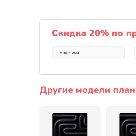
Замена термопасты
Замена SSD
Скидка 20% по п
Замена видеоадаптера (видеок
Замена лампы подсветки монит
Замена инвертора (модуля подс
Другие модели план
Ремонт цепи питания
Ремонт блока питания
Ремонт материнской платы