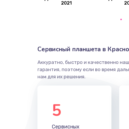
2021
2
Ремонт микрофона
Ремонт GPS-модуля
Ремонт динамика
Сервисный планшета в Красно
Аккуратно, быстро и качественно на
Программный ремонт
гарантия, поэтому если во время дал
нам для их решения.
Ремонт Bluetooth-систем
Ремонт оптики
5
Замена кабеля
Сервисных
Ремонт платы питания