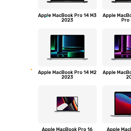
Замена матрицы
Apple MacBook Pro 14 M3
Apple MacBo
2023
Pro
Замена блока питания
Ремонт блока управления
Замена лампы подсветки
Apple MacBook Pro 14 M2
Apple MacBo
2023
2
Прошивка блока управления
Замена разъемов
Замена платы управления
Ремонт гироскопа
Apple MacBook Pro 16
Apple Mac