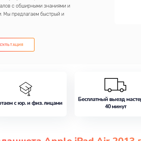
алов с обширными знаниями и
и. Мы предлагаем быстрый и
ем оригинальных компонентов, а также
ых работ. Наша цель - предоставить
ое обслуживание, удовлетворяя их
СУЛЬТАЦИЯ
медлите записаться на ремонт уже
Бесплатный выезд масте
таем с юр. и физ. лицами
40 минут