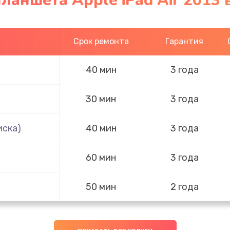
ланшета Apple iPad Air 2013 
Срок ремонта
Гарантия
40 мин
3 года
30 мин
3 года
иска)
40 мин
3 года
60 мин
3 года
50 мин
2 года
40 мин
1 год