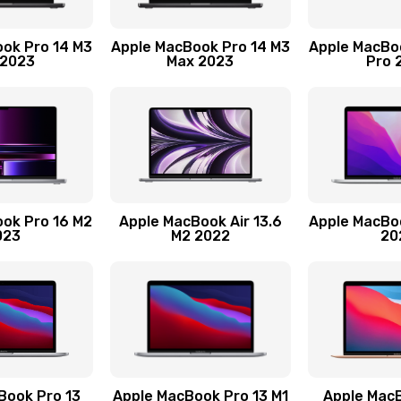
30 мин
1 год
ok Pro 14 M3
Apple MacBook Pro 14 M3
Apple MacBo
 2023
Max 2023
Pro 
50 мин
2 года
50 мин
2 года
60 мин
1 год
ok Pro 16 M2
Apple MacBook Air 13.6
Apple MacBo
023
M2 2022
20
30 мин
3 года
30 мин
3 года
60 мин
3 года
30 мин
1 год
Book Pro 13
Apple MacBook Pro 13 M1
Apple MacB