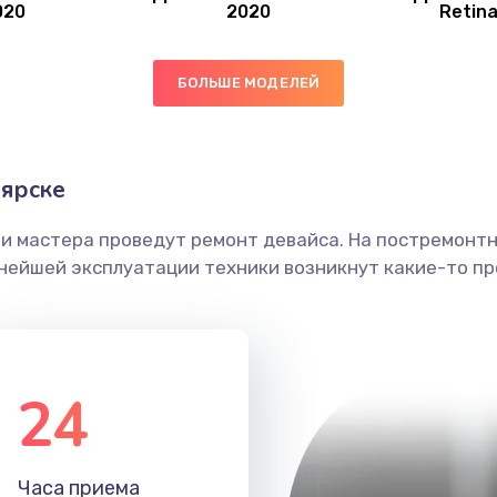
020
2020
Retin
40 мин
3 года
БОЛЬШЕ МОДЕЛЕЙ
40 мин
3 года
40 мин
3 года
ярске
ши мастера проведут ремонт девайса. На постремонт
50 мин
1 год
ьнейшей эксплуатации техники возникнут какие-то пр
50 мин
1 год
40 мин
2 года
24
40 мин
1 год
Часа приема
40 мин
1 год