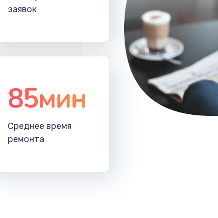
заявок
20 мин
2 года
нок,
60 мин
3 года
85мин
20 мин
1 год
60 мин
3 года
Среднее время
ремонта
60 мин
1 год
ов
50 мин
3 года
20 мин
2 года