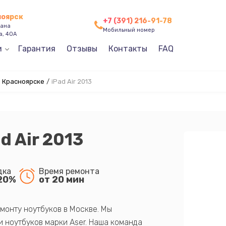
ноярск
+7 (391) 216-91-78
зана
Мобильный номер
а, 40А
и
Гарантия
Отзывы
Контакты
FAQ
в Красноярске
/
iPad Air 2013
d Air 2013
дка
Время ремонта
20%
от 20 мин
монту ноутбуков в Москве. Мы
 ноутбуков марки Aser. Наша команда