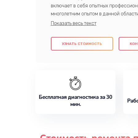
включает в себя опытных профессион
многолетним опытом в данной област
качественный ремонт с использовани
гарантируем качество всех проведенн
клиентам надежное и профессиональн
УЗНАТЬ СТОИМОСТЬ
КОН
потребности наилучшим образом. Не 
сейчас!
Бесплатная диагностика за 30
Рабо
мин.