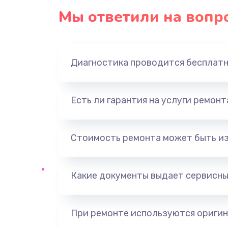
Мы ответили на вопр
Замена конденсаторов
Замена кнопок
Диагностика проводится бесплат
Замена дисплея (экрана)
Есть ли гарантия на услуги ремон
Замена динамика
Замена контроллера питания
Стоимость ремонта может быть и
Прошивка / разблокировка
Какие документы выдает сервисны
Замена корпуса
При ремонте используются оригин
Восстановление данных