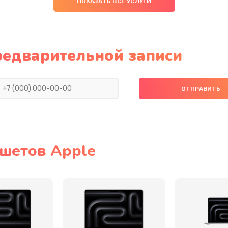
ПОКАЗАТЬ ВСЕ УСЛУГИ
30 мин
1 год
50 мин
3 года
редварительной записи
арты)
60 мин
1 год
ора
30 мин
2 года
ветки)
20 мин
3 года
шетов Apple
50 мин
1 год
30 мин
3 года
30 мин
1 год