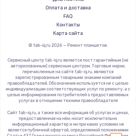
Заказать
Dell
Оплата и доставка
HP
FAQ
Замена шим-контроллера
Getac
Контакты
3900 руб.
ZTE
Карта сайта
Заказать
Google
© tab-iq.ru
2026
— Ремонт планшетов.
Navitel
Настройка Wi-Fi
Teclast
Сервисный центр tab-iq.ru является пост гарантийным (не
1040 руб.
CHUWI
авторизованным) сервисным центром. Торговые марки,
перечисленные на сайте tab-iq.ru, являются
Заказать
зарегистрированным товарными знаками компаний
правообладателей. Обозначения используется не с целью
Ремонт петель крышки
индивидуализации соответствующих услуг по ремонту, а с
целью информирования потребителей о предоставляемых
1195 руб.
услугах в отношении техники правообладателя
Заказать
Сайт tab-iq.ru, а также вся информация об услугах и ценах,
предоставленная на нём, носит исключительно
Замена динамиков
информационный характер и ни при каких условиях не
является публичной офертой, определяемой положениями
1350 руб.
Статьи 437 Гражданского кодекса Российской Федерации.