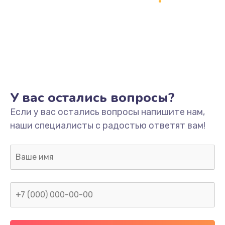
1500 руб.
Заказать
Ремонт системной платы
1700 руб.
Заказать
У вас остались вопросы?
Модернизация
Если у вас остались вопросы напишите нам,
2100 руб.
наши специалисты с радостью ответят вам!
Заказать
Устранение ошибок
2000 руб.
Заказать
Ремонт пищалок(твитеров)