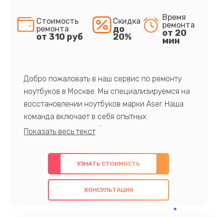
Время
Стоимость
Скидка
ремонта
до
ремонта
от 20
от 310 руб
20%
мин
Добро пожаловать в наш сервис по ремонту
ноутбуков в Москве. Мы специализируемся на
восстановлении ноутбуков марки Aser. Наша
команда включает в себя опытных
профессионалов с обширными знаниями и
многолетним опытом в данной области. Мы
предлагаем быстрый и качественный ремонт с
УЗНАТЬ СТОИМОСТЬ
использованием оригинальных компонентов, а
также гарантируем качество всех
КОНСУЛЬТАЦИЯ
проведенных работ. Наша цель - предоставить
клиентам надежное и профессиональное