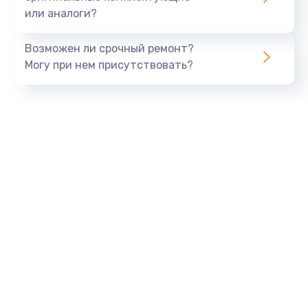
или аналоги?
Заказать
Возможен ли срочный ремонт?
Тюнинг динамиков
Могу при нем присутствовать?
4900 руб.
Заказать
Ремонт криптомодуля
1100 руб.
Заказать
Ремонт (замена) кнопок, индикаторов, разъемов
1000 руб.
Заказать
Программный ремонт/прошивка