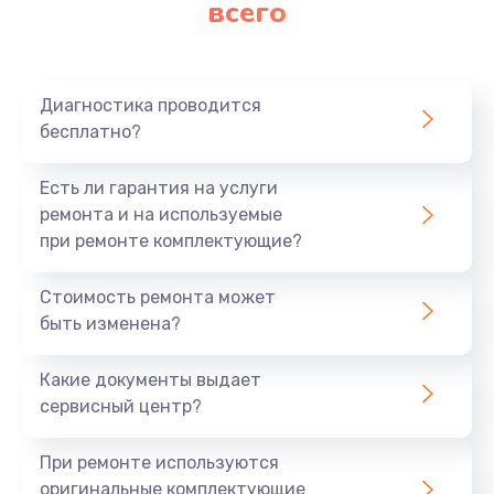
всего
Заказать
Ремонт платы картоприемника
1000 руб.
Диагностика проводится
бесплатно?
Заказать
Есть ли гарантия на услуги
Восстановление/замена диффузора
ремонта и на используемые
1400 руб.
при ремонте комплектующие?
Заказать
Стоимость ремонта может
быть изменена?
Ремонт платы усилителя
1200 руб.
Какие документы выдает
Заказать
сервисный центр?
Ремонт платы блока питания
При ремонте используются
800 руб.
оригинальные комплектующие