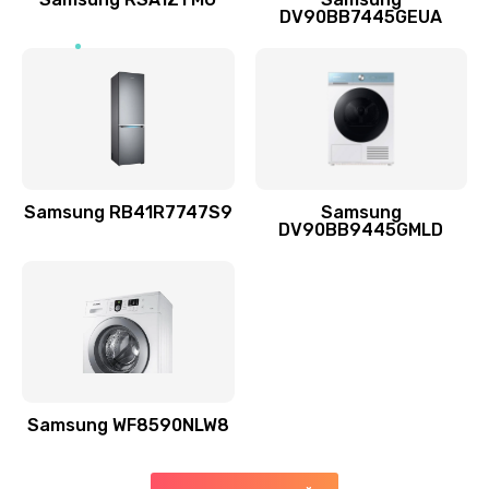
DV90BB7445GEUA
Заказать
Ремонт выходных цепей усиления (для активных
сабвуферов)
1300 руб.
Заказать
Samsung RB41R7747S9
Samsung
DV90BB9445GMLD
Ремонт предварительных цепей усиления (для
активных сабвуферов)
1200 руб.
Заказать
Ремонт после залития
2100 руб.
Samsung WF8590NLW8
Заказать