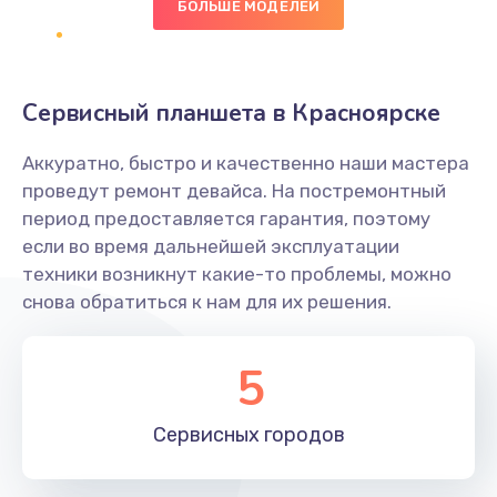
БОЛЬШЕ МОДЕЛЕЙ
Замена диффузора динамика
1400 руб.
Заказать
Сервисный планшета в Красноярске
Замена платы брелка
Аккуратно, быстро и качественно наши мастера
900 руб.
проведут ремонт девайса. На постремонтный
период предоставляется гарантия, поэтому
Заказать
если во время дальнейшей эксплуатации
техники возникнут какие-то проблемы, можно
Простой ремонт основной платы
снова обратиться к нам для их решения.
2400 руб.
Заказать
5
Восстановление после попадания влаги
Сервисных
городов
2800 руб.
Заказать