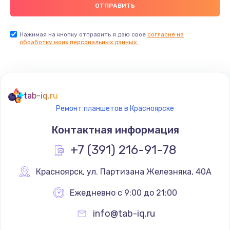
900 руб.
Заказать
Нажимая на кнопку отправить я даю свое
согласие на
обработку моих персональных данных.
Ремонт цепей питания
2500 руб.
Заказать
tab-iq.ru
Ремонт планшетов в Красноярске
Замена видеокарты
Контактная информация
1795 руб.
+7 (391) 216-91-78
Заказать
Красноярск
,
 ул. Партизана Железняка, 40А
Ремонт разъема питания
1120 руб.
Ежедневно с 9:00 до 21:00
Заказать
info@tab-iq.ru