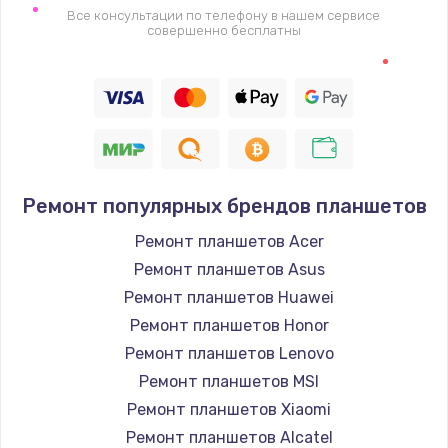
Замена видеочипа
Все консультации по телефону в нашем сервисе
совершенно бесплатны
2745 руб.
Заказать
Настройка BIOS
910 руб.
Заказать
Ремонт популярных брендов планшетов
Ремонт планшетов Acer
Ремонт подсветки
Ремонт планшетов Asus
1150 руб.
Ремонт планшетов Huawei
Заказать
Ремонт планшетов Honor
Ремонт планшетов Lenovo
Настройка ОС
Ремонт планшетов MSI
1320 руб.
Ремонт планшетов Xiaomi
Заказать
Ремонт планшетов Alcatel