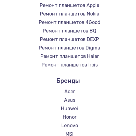
Ремонт планшетов Apple
Чистка от пыли
Ремонт планшетов Nokia
990 руб.
Ремонт планшетов 4Good
Заказать
Ремонт планшетов BQ
Ремонт планшетов DEXP
Замена жесткого диска
Ремонт планшетов Digma
875 руб.
Ремонт планшетов Haier
Заказать
Ремонт планшетов Irbis
Ремонт планшетов Prestigio
Установка драйверов
Бренды
Ремонт планшетов Microsoft
875 руб.
Ремонт планшетов BlackView
Acer
Заказать
Ремонт планшетов Amazon
Asus
Ремонт планшетов Aquarius
Huawei
Замена вебкамеры
Ремонт планшетов Philips
Honor
1490 руб.
Ремонт планшетов Dell
Lenovo
Ремонт планшетов HP
Заказать
MSI