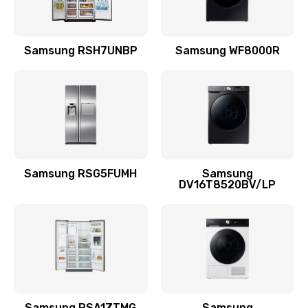
Замена подводящих проводов
Samsung RSH7UNBP
Samsung WF8000R
880 руб.
Заказать
Замена голосовой катушки/перемотка динамика
880 руб.
Заказать
Samsung RSG5FUMH
Samsung
DV16T8520BV/LP
Выход из строя электронных деталей
вследствие перегрева
880 руб.
Заказать
Ремонт динамиков
1400 руб.
Samsung RSA1ZTMG
Samsung