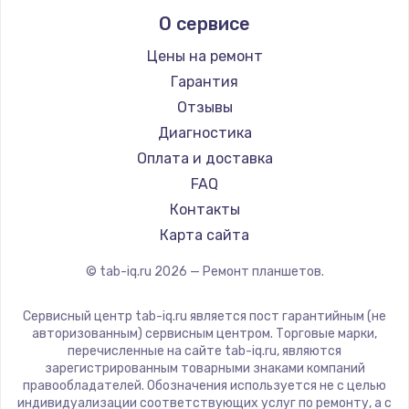
Prestigio
Заказать
О сервисе
Microsoft
BlackView
Замена микрофона
Цены на ремонт
Amazon
от 1050 руб.
Гарантия
Aquarius
Отзывы
Заказать
Philips
Диагностика
Dell
Замена вебкамеры
Оплата и доставка
HP
от 1240 руб.
FAQ
Getac
Контакты
Заказать
ZTE
Карта сайта
Ремонт разъема питания
Google
© tab-iq.ru
2026
— Ремонт планшетов.
от 745 руб.
Navitel
Teclast
Заказать
Сервисный центр tab-iq.ru является пост гарантийным (не
CHUWI
авторизованным) сервисным центром. Торговые марки,
перечисленные на сайте tab-iq.ru, являются
Замена южного моста
зарегистрированным товарными знаками компаний
от 2600 руб.
правообладателей. Обозначения используется не с целью
индивидуализации соответствующих услуг по ремонту, а с