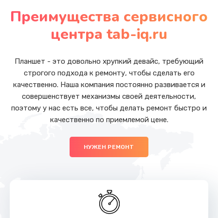
от 1200 руб.
Преимущества сервисного
Заказать
центра tab-iq.ru
Замена Wi-Fi
от 500 руб.
Планшет - это довольно хрупкий девайс, требующий
строгого подхода к ремонту, чтобы сделать его
Заказать
качественно. Наша компания постоянно развивается и
совершенствует механизмы своей деятельности,
Ремонт цепи питания
поэтому у нас есть все, чтобы делать ремонт быстро и
от 2200 руб.
качественно по приемлемой цене.
Заказать
НУЖЕН РЕМОНТ
Ремонт мультиконтроллера
от 1000 руб.
Заказать
Замена шлейфа