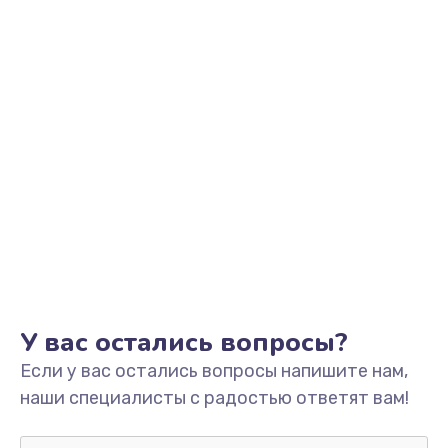
Заказать
Замена аккумулятора
от 890 руб.
Заказать
Замена корпуса
от 890 руб.
Заказать
Ремонт динамика
от 400 руб.
У вас остались вопросы?
Заказать
Если у вас остались вопросы напишите нам,
наши специалисты с радостью ответят вам!
Замена клавиатуры
от 1190 руб.