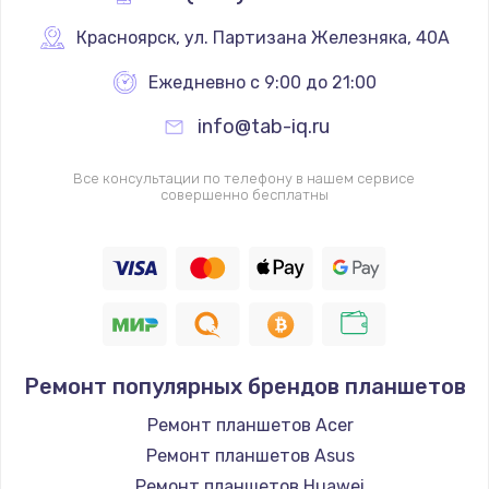
Заказать
Красноярск
,
 ул. Партизана Железняка, 40А
Чистка от пыли
Ежедневно с 9:00 до 21:00
от 990 руб.
info@tab-iq.ru
Заказать
Все консультации по телефону в нашем сервисе
совершенно бесплатны
Настройка Wi-Fi
от 1060 руб.
Заказать
Восстановление данных
от 990 руб.
Ремонт популярных брендов планшетов
Заказать
Ремонт планшетов Acer
Настройка ОС
Ремонт планшетов Asus
от 1090 руб.
Ремонт планшетов Huawei