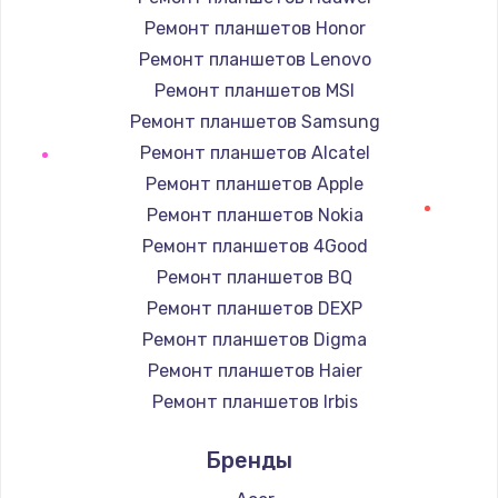
Заказать
Ремонт планшетов Honor
Ремонт планшетов Lenovo
Настройка BIOS
Ремонт планшетов MSI
от 930 руб.
Ремонт планшетов Samsung
Заказать
Ремонт планшетов Alcatel
Ремонт планшетов Apple
Замена SSD
Ремонт планшетов Nokia
от 990 руб.
Ремонт планшетов 4Good
Заказать
Ремонт планшетов BQ
Ремонт планшетов DEXP
Установка драйверов
Ремонт планшетов Digma
от 725 руб.
Ремонт планшетов Haier
Заказать
Ремонт планшетов Irbis
Ремонт планшетов Prestigio
Замена HDMI
Бренды
Ремонт планшетов Microsoft
от 600 руб.
Ремонт планшетов BlackView