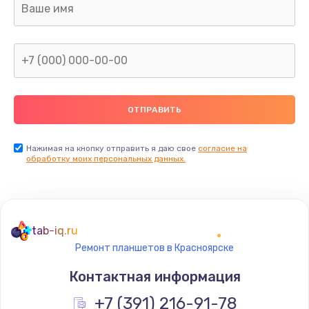
Заказать
Замена видеокарты
от 1600 руб.
Заказать
Замена термопасты
от 995 руб.
Нажимая на кнопку отправить я даю свое
согласие на
обработку моих персональных данных.
Заказать
Замена системы охлаждения
от 1500 руб.
tab-iq.ru
Заказать
Ремонт планшетов в Красноярске
Контактная информация
Ремонт подсветки
+7 (391) 216-91-78
от 1200 руб.