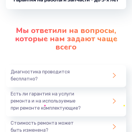
от 1100 руб.
Заказать
Замена шим-контроллера
Мы ответили на вопросы,
от 3900 руб.
которые нам задают чаще
Заказать
всего
Замена контроллера питания
от 1490 руб.
Диагностика проводится
Заказать
бесплатно?
Ремонт петель крышки
Есть ли гарантия на услуги
от 990 руб.
ремонта и на используемые
при ремонте комплектующие?
Заказать
Стоимость ремонта может
Замена стекла
быть изменена?
от 1100 руб.