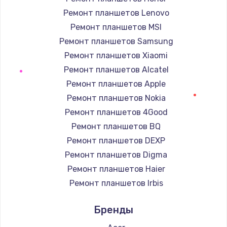
Заказать
Ремонт планшетов Lenovo
Ремонт планшетов MSI
Ремонт подсветки
Ремонт планшетов Samsung
от 1200 руб.
Ремонт планшетов Xiaomi
Заказать
Ремонт планшетов Alcatel
Ремонт планшетов Apple
Чистка от пыли
Ремонт планшетов Nokia
от 990 руб.
Ремонт планшетов 4Good
Заказать
Ремонт планшетов BQ
Ремонт планшетов DEXP
Настройка Wi-Fi
Ремонт планшетов Digma
от 1030 руб.
Ремонт планшетов Haier
Заказать
Ремонт планшетов Irbis
Ремонт планшетов Prestigio
Восстановление данных
Бренды
Ремонт планшетов Microsoft
от 990 руб.
Ремонт планшетов BlackView