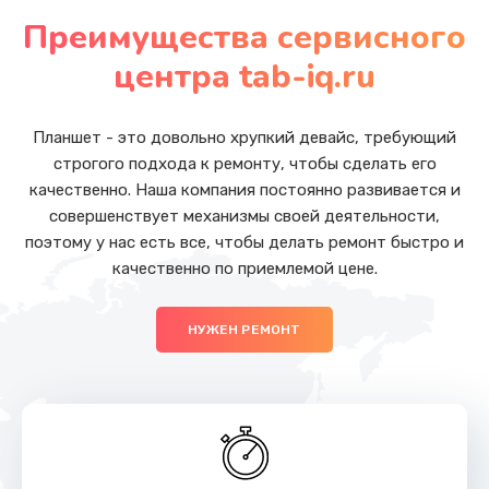
от 1050 руб.
Преимущества сервисного
Заказать
центра tab-iq.ru
Замена основной камеры
от 490 руб.
Планшет - это довольно хрупкий девайс, требующий
строгого подхода к ремонту, чтобы сделать его
Заказать
качественно. Наша компания постоянно развивается и
совершенствует механизмы своей деятельности,
Замена передней камеры
поэтому у нас есть все, чтобы делать ремонт быстро и
от 490 руб.
качественно по приемлемой цене.
Заказать
НУЖЕН РЕМОНТ
Замена полифонического динамика
от 390 руб.
Заказать
Замена антенны