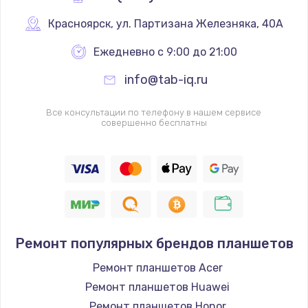
Заказать
Красноярск
,
 ул. Партизана Железняка, 40А
Замена клавиатуры
Ежедневно с 9:00 до 21:00
от 1190 руб.
info@tab-iq.ru
Заказать
Все консультации по телефону в нашем сервисе
совершенно бесплатны
Замена видеокарты
от 1600 руб.
Заказать
Замена термопасты
от 995 руб.
Ремонт популярных брендов планшетов
Заказать
Ремонт планшетов Acer
Замена системы охлаждения
Ремонт планшетов Huawei
от 1500 руб.
Ремонт планшетов Honor