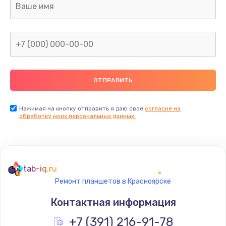
Заказать
Замена сканера отпечатка
от 790 руб.
Заказать
Замена разъема зарядки (питания)
от 390 руб.
Нажимая на кнопку отправить я даю свое
согласие на
обработку моих персональных данных.
Заказать
Замена разъёма наушников (гарнитуры)
от 390 руб.
tab-iq.ru
Заказать
Ремонт планшетов в Красноярске
Контактная информация
Замена элемента
+7 (391) 216-91-78
от 1190 руб.