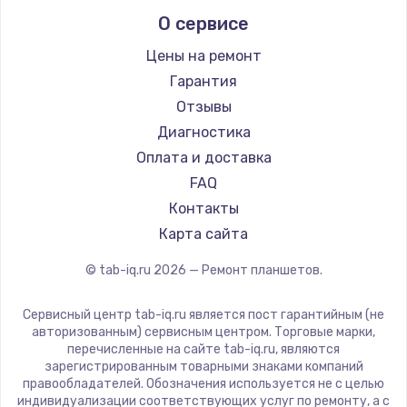
Prestigio
Заказать
О сервисе
Microsoft
BlackView
Замена видеочипа
Цены на ремонт
Amazon
от 2745 руб.
Гарантия
Aquarius
Отзывы
Заказать
Philips
Диагностика
Dell
Замена HDMI
Оплата и доставка
HP
от 600 руб.
FAQ
Getac
Контакты
Заказать
ZTE
Карта сайта
Замена корпуса
Google
© tab-iq.ru
2026
— Ремонт планшетов.
от 890 руб.
Navitel
Teclast
Заказать
Сервисный центр tab-iq.ru является пост гарантийным (не
CHUWI
авторизованным) сервисным центром. Торговые марки,
перечисленные на сайте tab-iq.ru, являются
Замена оперативной памяти
зарегистрированным товарными знаками компаний
от 890 руб.
правообладателей. Обозначения используется не с целью
индивидуализации соответствующих услуг по ремонту, а с