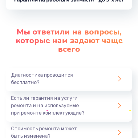
от 3900 руб.
Заказать
Замена контроллера питания
Мы ответили на вопросы,
от 1490 руб.
которые нам задают чаще
Заказать
всего
Замена процессора
от 1800 руб.
Диагностика проводится
Заказать
бесплатно?
Ремонт петель крышки
Есть ли гарантия на услуги
от 990 руб.
ремонта и на используемые
при ремонте комплектующие?
Заказать
Стоимость ремонта может
Замена экрана
быть изменена?
от 1145 руб.