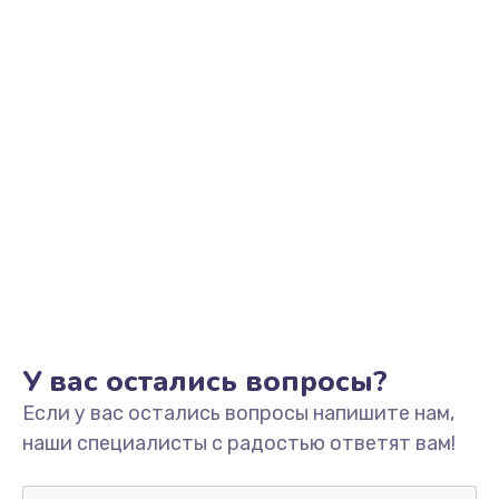
Заказать
Обновление ПО
от 890 руб.
Заказать
Сбор/Разбор
от 1490 руб.
Заказать
Чистка динамика и микрофонов (с разбором)
от 1790 руб.
У вас остались вопросы?
Заказать
Если у вас остались вопросы напишите нам,
наши специалисты с радостью ответят вам!
Замена кнопки Home (домой)
от 890 руб.