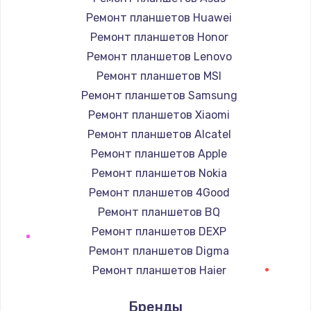
Заказать
Ремонт планшетов Huawei
Ремонт планшетов Honor
Настройка ОС
Ремонт планшетов Lenovo
1160 руб.
Ремонт планшетов MSI
Заказать
Ремонт планшетов Samsung
Ремонт планшетов Xiaomi
Чистка от пыли
Ремонт планшетов Alcatel
1060 руб.
Ремонт планшетов Apple
Заказать
Ремонт планшетов Nokia
Ремонт планшетов 4Good
Замена южного моста
Ремонт планшетов BQ
2750 руб.
Ремонт планшетов DEXP
Заказать
Ремонт планшетов Digma
Ремонт планшетов Haier
Замена контроллера питания
Ремонт планшетов Irbis
1490 руб.
Бренды
Ремонт планшетов Prestigio