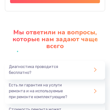
Заказать
Замена северного моста
2750 руб.
Мы ответили на вопросы,
Заказать
которые нам задают чаще
всего
Замена экрана
940 руб.
Заказать
Диагностика проводится
бесплатно?
Замена шлейфа матрицы
1095 руб.
Есть ли гарантия на услуги
Заказать
ремонта и на используемые
при ремонте комплектующие?
Замена термопасты
1060 руб.
Стоимость ремонта может