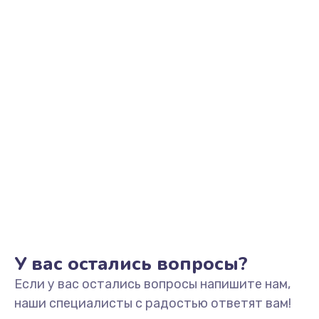
Заказать
Замена звуковой карты
1500 руб.
Заказать
Замена USB порта
1245 руб.
Заказать
Замена разъёмов (HDMI, DVI, Дисплей порта)
390 руб.
Заказать
У вас остались вопросы?
Если у вас остались вопросы напишите нам,
Замена аккумулятора
наши специалисты с радостью ответят вам!
620 руб.