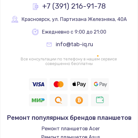
Заказать
+7 (391) 216-91-78
Ремонт разъема питания
Красноярск
,
 ул. Партизана Железняка, 40А
1090 руб.
Ежедневно с 9:00 до 21:00
Заказать
info@tab-iq.ru
Замена видеочипа
Все консультации по телефону в нашем сервисе
2745 руб.
совершенно бесплатны
Заказать
Настройка BIOS
995 руб.
Заказать
Ремонт популярных брендов планшетов
Ремонт подсветки
Ремонт планшетов Acer
1200 руб.
Ремонт планшетов Asus