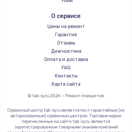
Haier
Irbis
О сервисе
Prestigio
Microsoft
Цены на ремонт
BlackView
Гарантия
Amazon
Отзывы
Aquarius
Диагностика
Philips
Оплата и доставка
Dell
FAQ
Getac
Контакты
ZTE
Карта сайта
Google
© tab-iq.ru
2026
— Ремонт планшетов.
Navitel
Teclast
Сервисный центр tab-iq.ru является пост гарантийным (не
CHUWI
авторизованным) сервисным центром. Торговые марки,
перечисленные на сайте tab-iq.ru, являются
зарегистрированным товарными знаками компаний