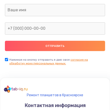
Заказать
Замена клавиатуры
990 руб.
Заказать
Замена жесткого диска
745 руб.
Заказать
Нажимая на кнопку отправить я даю свое
согласие на
обработку моих персональных данных.
Ремонт цепей питания
2500 руб.
Заказать
tab-iq.ru
Ремонт планшетов в Красноярске
Замена видеокарты
Контактная информация
2045 руб.