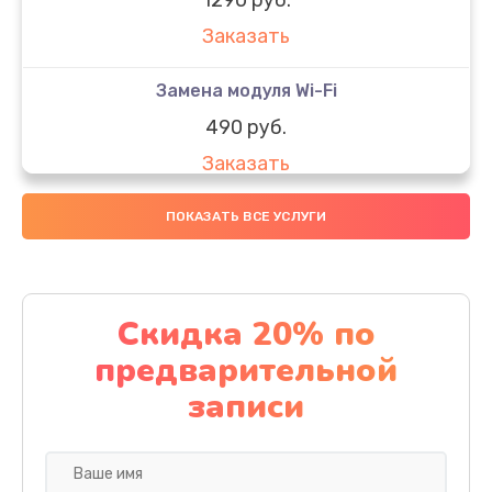
Заказать
Замена модуля Wi-Fi
490 руб.
Заказать
Замена микрофона
ПОКАЗАТЬ ВСЕ УСЛУГИ
1600 руб.
Заказать
Скидка 20% по
Замена аккумулятора
предварительной
1130 руб.
записи
Заказать
Замена дисплея (экрана)