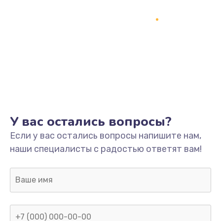
Замена кнопки включения
2150 руб.
Заказать
Замена оперативной памяти
760 руб.
Заказать
У вас остались вопросы?
Замена процессора
Если у вас остались вопросы напишите нам,
1800 руб.
наши специалисты с радостью ответят вам!
Заказать
Замена системы охлаждения
1600 руб.
Заказать