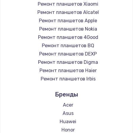
Ремонт планшетов Xiaomi
Заказать
Ремонт планшетов Alcatel
Ремонт планшетов Apple
Установка драйверов
Ремонт планшетов Nokia
950 руб.
Ремонт планшетов 4Good
Заказать
Ремонт планшетов BQ
Ремонт планшетов DEXP
Замена жесткого диска
Ремонт планшетов Digma
1000 руб.
Ремонт планшетов Haier
Заказать
Ремонт планшетов Irbis
Ремонт планшетов Prestigio
Чистка от пыли
Бренды
Ремонт планшетов Microsoft
1330 руб.
Ремонт планшетов BlackView
Acer
Заказать
Ремонт планшетов Amazon
Asus
Ремонт планшетов Aquarius
Huawei
Настройка ОС
Ремонт планшетов Philips
Honor