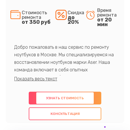
Время
Стоимость
Скидка
ремонта
до
ремонта
от 20
от 350 руб
20%
мин
Добро пожаловать в наш сервис по ремонту
ноутбуков в Москве. Мы специализируемся на
восстановлении ноутбуков марки Aser. Наша
команда включает в себя опытных
профессионалов с обширными знаниями и
многолетним опытом в данной области. Мы
предлагаем быстрый и качественный ремонт с
УЗНАТЬ СТОИМОСТЬ
использованием оригинальных компонентов, а
также гарантируем качество всех
КОНСУЛЬТАЦИЯ
проведенных работ. Наша цель - предоставить
клиентам надежное и профессиональное