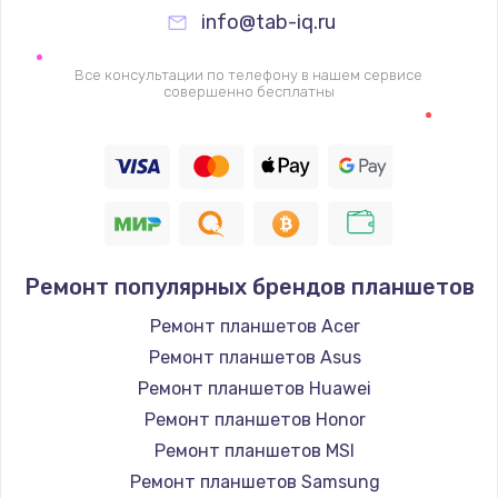
Заказать
info@tab-iq.ru
Ремонт петель крышки
Все консультации по телефону в нашем сервисе
совершенно бесплатны
990 руб.
Заказать
Настройка Wi-Fi
1260 руб.
Заказать
Ремонт популярных брендов планшетов
Замена шим-контроллера
Ремонт планшетов Acer
Ремонт планшетов Asus
3900 руб.
Ремонт планшетов Huawei
Заказать
Ремонт планшетов Honor
Ремонт планшетов MSI
Замена HDMI
Ремонт планшетов Samsung
1200 руб.