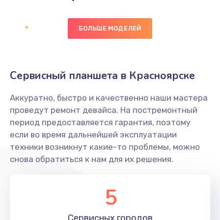
Заказать
БОЛЬШЕ МОДЕЛЕЙ
Ремонт цепей питания платы
1490 руб.
Заказать
Сервисный планшета в Красноярске
Восстановление дорожек платы
Аккуратно, быстро и качественно наши мастера
400 руб.
проведут ремонт девайса. На постремонтный
Заказать
период предоставляется гарантия, поэтому
если во время дальнейшей эксплуатации
Замена слухового динамика
техники возникнут какие-то проблемы, можно
снова обратиться к нам для их решения.
350 руб.
Заказать
5
Настройка программного обеспечения
Сервисных
городов
500 руб.