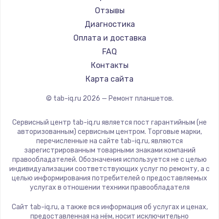
Aquarius
Отзывы
1330 руб.
Philips
Диагностика
Заказать
Dell
Оплата и доставка
HP
FAQ
Замена видеокарты
Getac
Контакты
2100 руб.
ZTE
Карта сайта
Заказать
Google
© tab-iq.ru
2026
— Ремонт планшетов.
Navitel
Ремонт цепей питания
Teclast
Сервисный центр tab-iq.ru является пост гарантийным (не
3000 руб.
CHUWI
авторизованным) сервисным центром. Торговые марки,
перечисленные на сайте tab-iq.ru, являются
Заказать
зарегистрированным товарными знаками компаний
правообладателей. Обозначения используется не с целью
Замена материнской платы
индивидуализации соответствующих услуг по ремонту, а с
целью информирования потребителей о предоставляемых
1590 руб.
услугах в отношении техники правообладателя
Заказать
Сайт tab-iq.ru, а также вся информация об услугах и ценах,
предоставленная на нём, носит исключительно