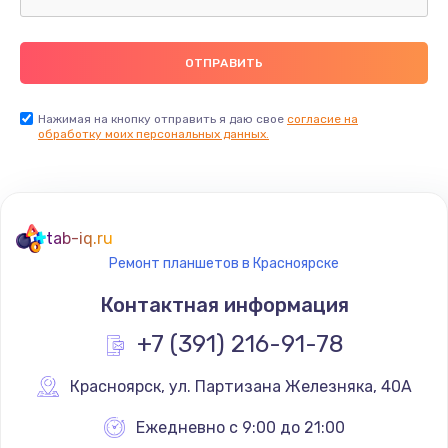
Замена термопасты
990 руб.
Заказать
Нажимая на кнопку отправить я даю свое
согласие на
обработку моих персональных данных.
Замена контроллера питания
1490 руб.
Заказать
tab-iq.ru
Ремонт планшетов в Красноярске
Замена южного моста
Контактная информация
2300 руб.
+7 (391) 216-91-78
Заказать
Красноярск
,
 ул. Партизана Железняка, 40А
Замена вебкамеры
1340 руб.
Ежедневно с 9:00 до 21:00