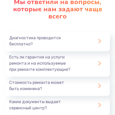
Мы ответили на вопросы,
которые нам задают чаще
1290 руб.
всего
Заказать
Замена корпуса
890 руб.
Диагностика проводится
бесплатно?
Заказать
Есть ли гарантия на услуги
Замена тачпада
ремонта и на используемые
990 руб.
при ремонте комплектующие?
Заказать
Стоимость ремонта может
Замена динамика
быть изменена?
1500 руб.
Какие документы выдает
Заказать
сервисный центр?