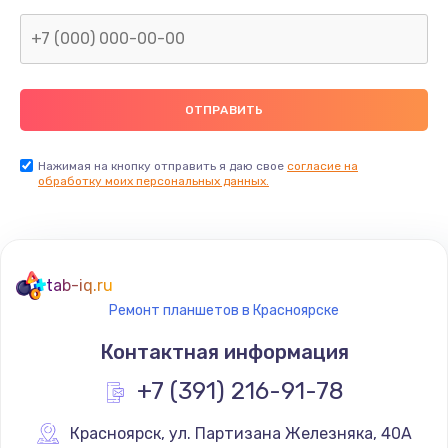
1045 руб.
Заказать
Восстановление данных
990 руб.
Заказать
Нажимая на кнопку отправить я даю свое
согласие на
обработку моих персональных данных.
Замена камеры
2000 руб.
Заказать
tab-iq.ru
Ремонт планшетов в Красноярске
Восстановление после попадания влаги
Контактная информация
1700 руб.
+7 (391) 216-91-78
Заказать
Красноярск
,
 ул. Партизана Железняка, 40А
Замена заднего стекла