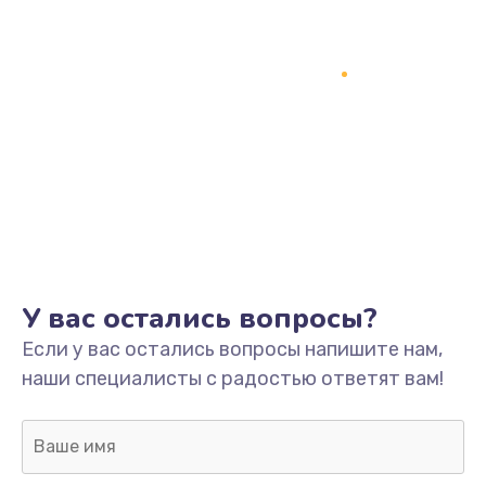
Заказать
Замена динамика
1500 руб.
Заказать
Замена контроллера питания
1490 руб.
Заказать
У вас остались вопросы?
Прошивка / разблокировка
Если у вас остались вопросы напишите нам,
1500 руб.
наши специалисты с радостью ответят вам!
Заказать
Замена корпуса