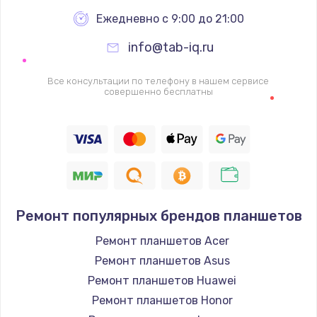
2500 руб.
Ежедневно с 9:00 до 21:00
Заказать
info@tab-iq.ru
Ремонт FaceID
Все консультации по телефону в нашем сервисе
совершенно бесплатны
2500 руб.
Заказать
Замена стекла камеры
2000 руб.
Заказать
Ремонт популярных брендов планшетов
Замена задней крышки
Ремонт планшетов Acer
Ремонт планшетов Asus
1800 руб.
Ремонт планшетов Huawei
Заказать
Ремонт планшетов Honor