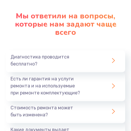
Замена стекла
Мы ответили на вопросы,
которые нам задают чаще
2500 руб.
всего
Заказать
Чистка от пыли
830 руб.
Диагностика проводится
бесплатно?
Заказать
Есть ли гарантия на услуги
Ремонт подсветки
ремонта и на используемые
1200 руб.
при ремонте комплектующие?
Заказать
Стоимость ремонта может
Замена электронных компонентов
быть изменена?
1900 руб.
Какие документы выдает