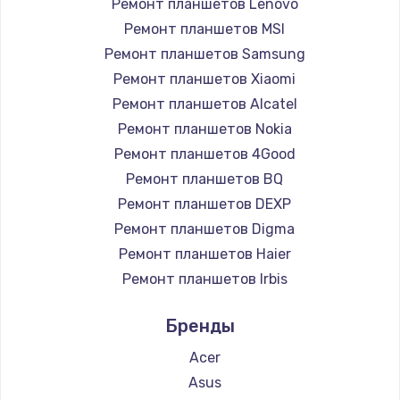
Ремонт планшетов Lenovo
Замена GPS-модуля
Ремонт планшетов MSI
1700 руб.
Ремонт планшетов Samsung
Заказать
Ремонт планшетов Xiaomi
Ремонт планшетов Alcatel
Замена кнопки Home
Ремонт планшетов Nokia
1500 руб.
Ремонт планшетов 4Good
Заказать
Ремонт планшетов BQ
Ремонт планшетов DEXP
Замена шлейфа
Ремонт планшетов Digma
1050 руб.
Ремонт планшетов Haier
Заказать
Ремонт планшетов Irbis
Ремонт планшетов Prestigio
Замена клавиатуры
Бренды
Ремонт планшетов Microsoft
1130 руб.
Ремонт планшетов BlackView
Acer
Заказать
Ремонт планшетов Amazon
Asus