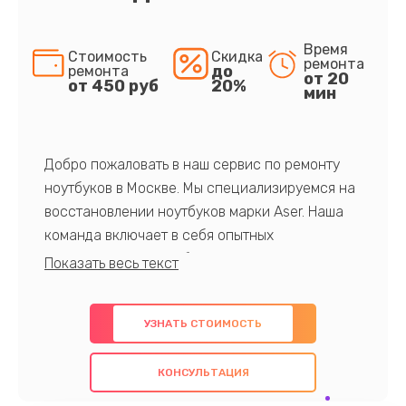
Время
Стоимость
Скидка
ремонта
до
ремонта
от 20
от 450 руб
20%
мин
Добро пожаловать в наш сервис по ремонту
ноутбуков в Москве. Мы специализируемся на
восстановлении ноутбуков марки Aser. Наша
команда включает в себя опытных
профессионалов с обширными знаниями и
многолетним опытом в данной области. Мы
предлагаем быстрый и качественный ремонт с
УЗНАТЬ СТОИМОСТЬ
использованием оригинальных компонентов, а
также гарантируем качество всех
КОНСУЛЬТАЦИЯ
проведенных работ. Наша цель - предоставить
клиентам надежное и профессиональное