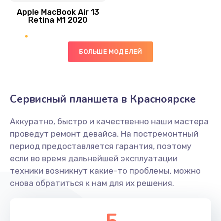
1290 руб.
Apple MacBook Air 13
Retina M1 2020
Заказать
Ремонт гироскопа
БОЛЬШЕ МОДЕЛЕЙ
750 руб.
Заказать
Сервисный планшета в Красноярске
Ремонт микрофона
450 руб.
Аккуратно, быстро и качественно наши мастера
проведут ремонт девайса. На постремонтный
Заказать
период предоставляется гарантия, поэтому
если во время дальнейшей эксплуатации
Ремонт GPS-модуля
техники возникнут какие-то проблемы, можно
650 руб.
снова обратиться к нам для их решения.
Заказать
Ремонт динамика