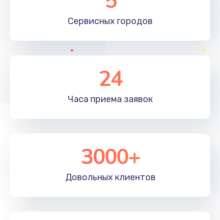
5
500 руб.
Сервисных
городов
Заказать
Программный ремонт
450 руб.
24
Заказать
Часа приема
заявок
Ремонт Bluetooth-систем
450 руб.
Заказать
3000+
Ремонт оптики
Довольных
клиентов
450 руб.
Заказать