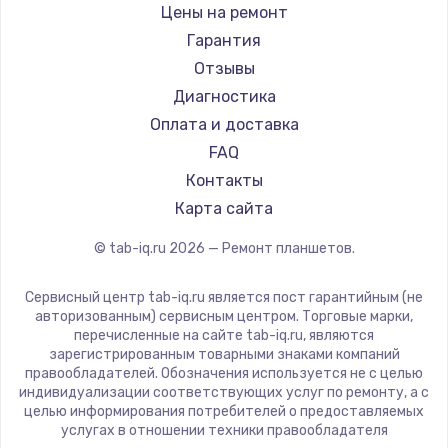
BlackView
Цены на ремонт
Amazon
Замена камеры ноутбука
Гарантия
Aquarius
Отзывы
950 руб.
Philips
Диагностика
Заказать
Dell
Оплата и доставка
HP
FAQ
Замена петель
Getac
Контакты
1050 руб.
ZTE
Карта сайта
Заказать
Google
© tab-iq.ru
2026
— Ремонт планшетов.
Navitel
Замена USB-портов
Teclast
Сервисный центр tab-iq.ru является пост гарантийным (не
800 руб.
CHUWI
авторизованным) сервисным центром. Торговые марки,
перечисленные на сайте tab-iq.ru, являются
Заказать
зарегистрированным товарными знаками компаний
правообладателей. Обозначения используется не с целью
Замена материнской платы
индивидуализации соответствующих услуг по ремонту, а с
целью информирования потребителей о предоставляемых
1395 руб.
услугах в отношении техники правообладателя