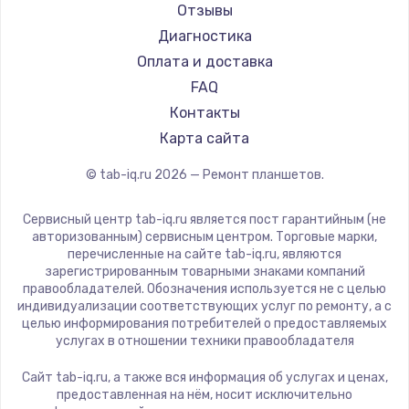
Aquarius
Отзывы
1450 руб.
Philips
Диагностика
Заказать
Dell
Оплата и доставка
HP
FAQ
Замена шим-контроллера
Getac
Контакты
3900 руб.
ZTE
Карта сайта
Заказать
Google
© tab-iq.ru
2026
— Ремонт планшетов.
Navitel
Настройка Wi-Fi
Teclast
Сервисный центр tab-iq.ru является пост гарантийным (не
1040 руб.
CHUWI
авторизованным) сервисным центром. Торговые марки,
перечисленные на сайте tab-iq.ru, являются
Заказать
зарегистрированным товарными знаками компаний
правообладателей. Обозначения используется не с целью
Ремонт петель крышки
индивидуализации соответствующих услуг по ремонту, а с
целью информирования потребителей о предоставляемых
1195 руб.
услугах в отношении техники правообладателя
Заказать
Сайт tab-iq.ru, а также вся информация об услугах и ценах,
предоставленная на нём, носит исключительно