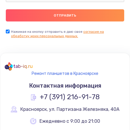
Ремонт пищалок(твитеров)
900 руб.
Заказать
Нажимая на кнопку отправить я даю свое
согласие на
обработку моих персональных данных.
Ремонт цепей питания
2500 руб.
Заказать
tab-iq.ru
Ремонт планшетов в Красноярске
Замена видеокарты
Контактная информация
1795 руб.
+7 (391) 216-91-78
Заказать
Красноярск
,
 ул. Партизана Железняка, 40А
Ремонт разъема питания
1120 руб.
Ежедневно с 9:00 до 21:00