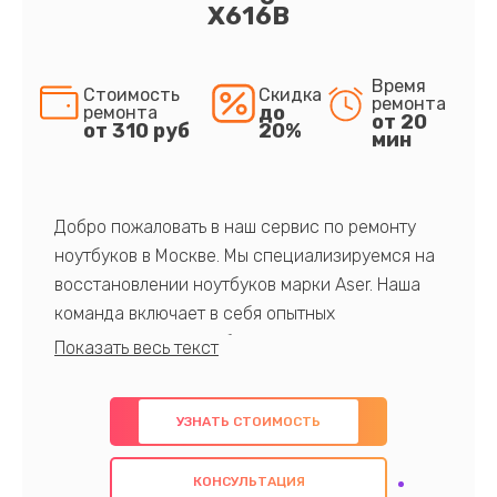
X616B
Время
Стоимость
Скидка
ремонта
до
ремонта
от 20
от 310 руб
20%
мин
Добро пожаловать в наш сервис по ремонту
ноутбуков в Москве. Мы специализируемся на
восстановлении ноутбуков марки Aser. Наша
команда включает в себя опытных
профессионалов с обширными знаниями и
многолетним опытом в данной области. Мы
предлагаем быстрый и качественный ремонт с
УЗНАТЬ СТОИМОСТЬ
использованием оригинальных компонентов, а
также гарантируем качество всех
КОНСУЛЬТАЦИЯ
проведенных работ. Наша цель - предоставить