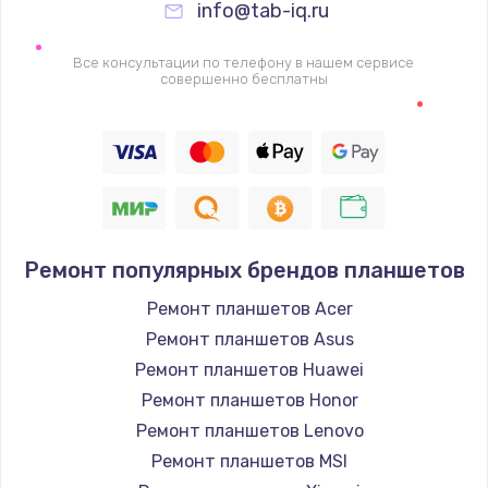
Заказать
info@tab-iq.ru
Замена видеочипа
Все консультации по телефону в нашем сервисе
совершенно бесплатны
2745 руб.
Заказать
Настройка BIOS
910 руб.
Заказать
Ремонт популярных брендов планшетов
Ремонт планшетов Acer
Ремонт подсветки
Ремонт планшетов Asus
1150 руб.
Ремонт планшетов Huawei
Заказать
Ремонт планшетов Honor
Ремонт планшетов Lenovo
Настройка ОС
Ремонт планшетов MSI
1320 руб.