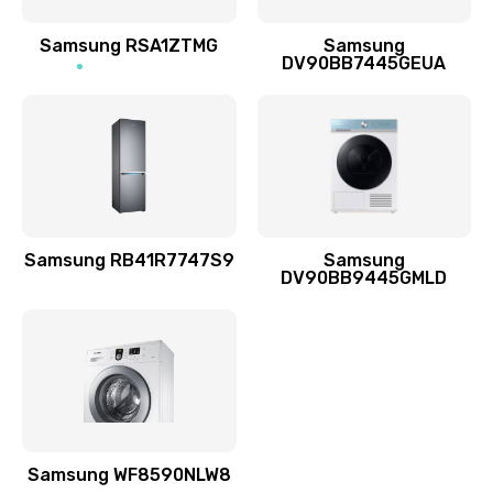
Ремонт динамиков
1400 руб.
Samsung RSA1ZTMG
Samsung
DV90BB7445GEUA
Заказать
Ремонт выходных цепей усиления (для активных
сабвуферов)
1300 руб.
Заказать
Samsung RB41R7747S9
Samsung
DV90BB9445GMLD
Ремонт предварительных цепей усиления (для
активных сабвуферов)
1200 руб.
Заказать
Ремонт после залития
2100 руб.
Samsung WF8590NLW8