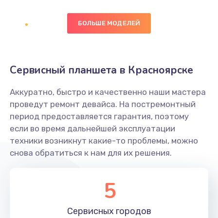
Заказать
БОЛЬШЕ МОДЕЛЕЙ
Замена диффузора динамика
1400 руб.
Заказать
Сервисный планшета в Красноярске
Замена платы брелка
Аккуратно, быстро и качественно наши мастера
900 руб.
проведут ремонт девайса. На постремонтный
период предоставляется гарантия, поэтому
Заказать
если во время дальнейшей эксплуатации
техники возникнут какие-то проблемы, можно
Простой ремонт основной платы
снова обратиться к нам для их решения.
2400 руб.
Заказать
5
Восстановление после попадания влаги
Сервисных
городов
2800 руб.