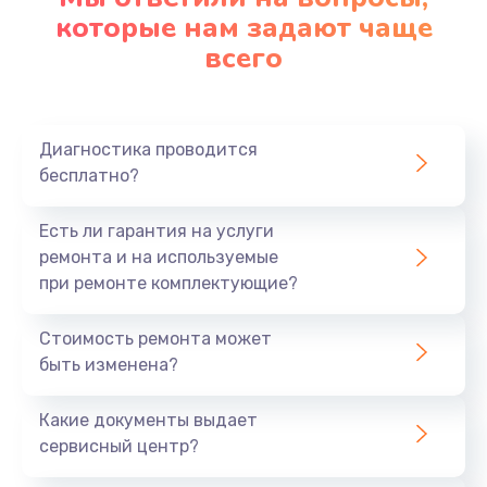
которые нам задают чаще
1200 руб.
всего
Заказать
Ремонт платы картоприемника
1000 руб.
Диагностика проводится
бесплатно?
Заказать
Есть ли гарантия на услуги
Восстановление/замена диффузора
ремонта и на используемые
1400 руб.
при ремонте комплектующие?
Заказать
Стоимость ремонта может
быть изменена?
Ремонт платы усилителя
1200 руб.
Какие документы выдает
Заказать
сервисный центр?