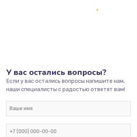
Программный ремонт/прошивка
1500 руб.
Заказать
Ремонт системной платы
1700 руб.
Заказать
У вас остались вопросы?
Модернизация
Если у вас остались вопросы напишите нам,
2100 руб.
наши специалисты с радостью ответят вам!
Заказать
Устранение ошибок
2000 руб.
Заказать