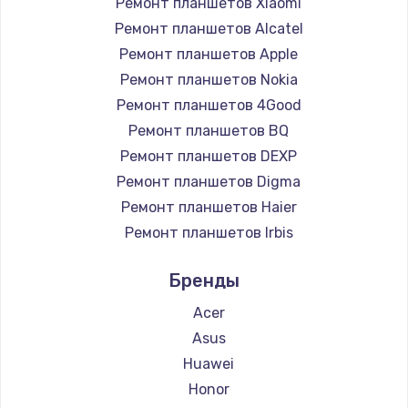
Ремонт планшетов Xiaomi
Заказать
Ремонт планшетов Alcatel
Ремонт планшетов Apple
Чистка от пыли
Ремонт планшетов Nokia
990 руб.
Ремонт планшетов 4Good
Заказать
Ремонт планшетов BQ
Ремонт планшетов DEXP
Замена жесткого диска
Ремонт планшетов Digma
875 руб.
Ремонт планшетов Haier
Заказать
Ремонт планшетов Irbis
Ремонт планшетов Prestigio
Установка драйверов
Бренды
Ремонт планшетов Microsoft
875 руб.
Ремонт планшетов BlackView
Acer
Заказать
Ремонт планшетов Amazon
Asus
Ремонт планшетов Aquarius
Huawei
Замена вебкамеры
Ремонт планшетов Philips
Honor