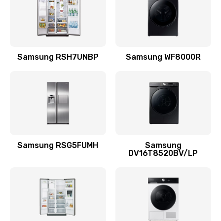
880 руб.
Заказать
Замена подводящих проводов
Samsung RSH7UNBP
Samsung WF8000R
880 руб.
Заказать
Замена голосовой катушки/перемотка динамика
880 руб.
Заказать
Samsung RSG5FUMH
Samsung
DV16T8520BV/LP
Выход из строя электронных деталей
вследствие перегрева
880 руб.
Заказать