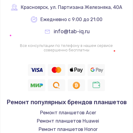
Красноярск
,
 ул. Партизана Железняка, 40А
1600 руб.
Заказать
Ежедневно с 9:00 до 21:00
info@tab-iq.ru
Ремонт цепей питания
2500 руб.
Все консультации по телефону в нашем сервисе
совершенно бесплатны
Заказать
Замена жесткого диска
750 руб.
Заказать
Ремонт популярных брендов планшетов
Установка драйверов
725 руб.
Ремонт планшетов Acer
Ремонт планшетов Huawei
Заказать
Ремонт планшетов Honor