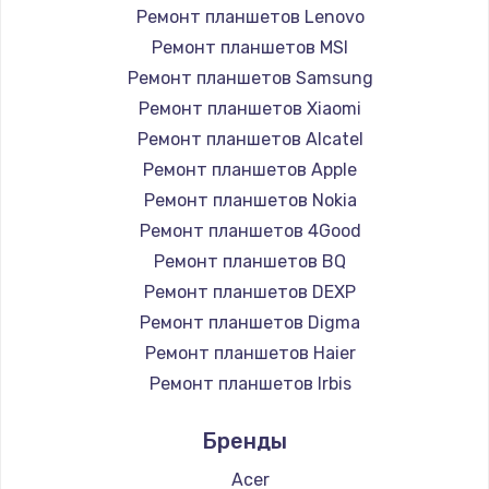
Замена вебкамеры
Ремонт планшетов Lenovo
Ремонт планшетов MSI
1260 руб.
Ремонт планшетов Samsung
Заказать
Ремонт планшетов Xiaomi
Ремонт планшетов Alcatel
Ремонт петель крышки
Ремонт планшетов Apple
990 руб.
Ремонт планшетов Nokia
Заказать
Ремонт планшетов 4Good
Ремонт планшетов BQ
Настройка Wi-Fi
Ремонт планшетов DEXP
1030 руб.
Ремонт планшетов Digma
Заказать
Ремонт планшетов Haier
Ремонт планшетов Irbis
Замена шим-контроллера
Ремонт планшетов Prestigio
3900 руб.
Бренды
Ремонт планшетов Microsoft
Заказать
Ремонт планшетов BlackView
Acer