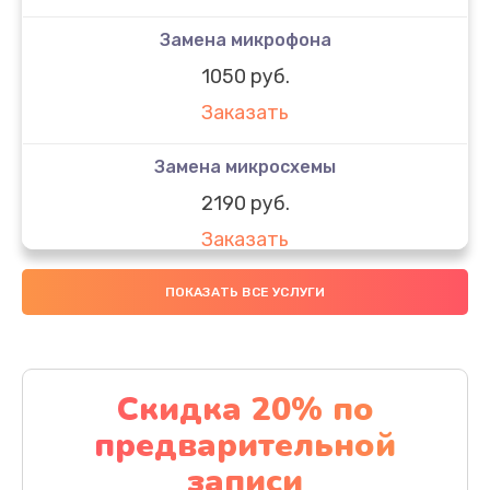
Замена микрофона
1050 руб.
Заказать
Замена микросхемы
2190 руб.
Заказать
Замена передней камеры
ПОКАЗАТЬ ВСЕ УСЛУГИ
490 руб.
Заказать
Скидка 20% по
Замена полифонического динамика
предварительной
390 руб.
записи