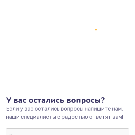
Заказать
Замена процессора
1800 руб.
Заказать
Замена системы охлаждения
1500 руб.
Заказать
Замена термопасты
У вас остались вопросы?
995 руб.
Если у вас остались вопросы напишите нам,
Заказать
наши специалисты с радостью ответят вам!
Замена шлейфа матрицы