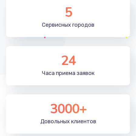
Замена элемента
5
1190 руб.
Сервисных
городов
Заказать
Замена материнской платы
1330 руб.
24
Заказать
Часа приема
заявок
Замена клавиатуры
1190 руб.
Заказать
3000+
Замена корпуса
890 руб.
Довольных
клиентов
Заказать