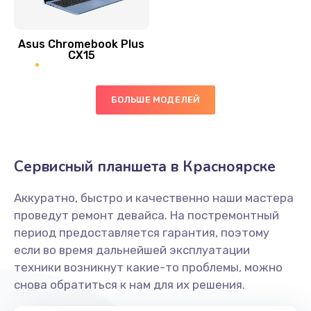
390 руб.
Asus Chromebook Plus
Заказать
CX15
Замена вибромотора
БОЛЬШЕ МОДЕЛЕЙ
890 руб.
Заказать
Замена голосового динамика
Сервисный планшета в Красноярске
490 руб.
Аккуратно, быстро и качественно наши мастера
Заказать
проведут ремонт девайса. На постремонтный
период предоставляется гарантия, поэтому
Замена основной камеры
если во время дальнейшей эксплуатации
490 руб.
техники возникнут какие-то проблемы, можно
снова обратиться к нам для их решения.
Заказать