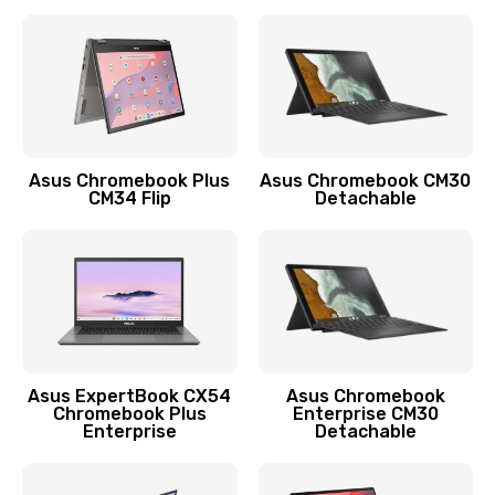
390 руб.
Заказать
Защита гидрогелевой пленкой
1290 руб.
Заказать
Asus Chromebook Plus
Asus Chromebook CM30
CM34 Flip
Detachable
Замена экрана
1145 руб.
Заказать
Замена аккумулятора
890 руб.
Asus ExpertBook CX54
Asus Chromebook
Chromebook Plus
Enterprise CM30
Заказать
Enterprise
Detachable
Замена задней крышки