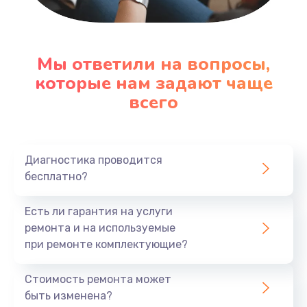
Настройка ОС
1090 руб.
Мы ответили на вопросы,
которые нам задают чаще
Заказать
всего
Ремонт подсветки
1200 руб.
Заказать
Диагностика проводится
бесплатно?
Настройка BIOS
Есть ли гарантия на услуги
930 руб.
ремонта и на используемые
Заказать
при ремонте комплектующие?
Замена SSD
Стоимость ремонта может
1045 руб.
быть изменена?