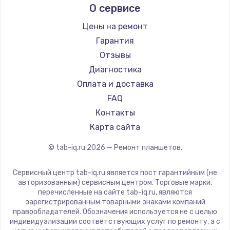
О сервисе
Microsoft
BlackView
Цены на ремонт
Amazon
Гарантия
Aquarius
Отзывы
Philips
Диагностика
Dell
Оплата и доставка
HP
FAQ
Getac
Контакты
ZTE
Карта сайта
Google
© tab-iq.ru
2026
— Ремонт планшетов.
Navitel
Teclast
Сервисный центр tab-iq.ru является пост гарантийным (не
CHUWI
авторизованным) сервисным центром. Торговые марки,
перечисленные на сайте tab-iq.ru, являются
зарегистрированным товарными знаками компаний
правообладателей. Обозначения используется не с целью
индивидуализации соответствующих услуг по ремонту, а с