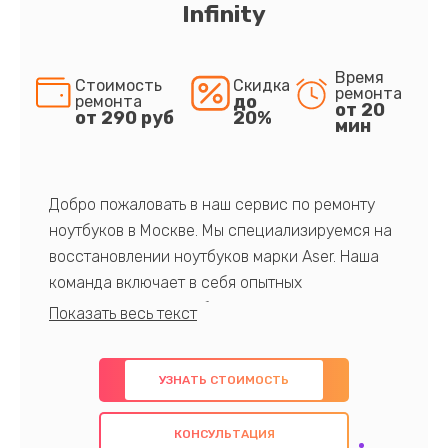
Infinity
Время
Стоимость
Скидка
ремонта
до
ремонта
от 20
от 290 руб
20%
мин
Добро пожаловать в наш сервис по ремонту
ноутбуков в Москве. Мы специализируемся на
восстановлении ноутбуков марки Aser. Наша
команда включает в себя опытных
профессионалов с обширными знаниями и
многолетним опытом в данной области. Мы
предлагаем быстрый и качественный ремонт с
УЗНАТЬ СТОИМОСТЬ
использованием оригинальных компонентов, а
также гарантируем качество всех
КОНСУЛЬТАЦИЯ
проведенных работ. Наша цель - предоставить