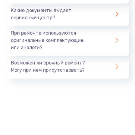
Заказать
Какие документы выдает
сервисный центр?
Восстановление данных
990 руб.
При ремонте используются
Заказать
оригинальные комплектующие
или аналоги?
Замена USB порта
Возможен ли срочный ремонт?
1060 руб.
Могу при нем присутствовать?
Заказать
Замена звуковой карты
1100 руб.
Заказать
Замена оперативной памяти
890 руб.