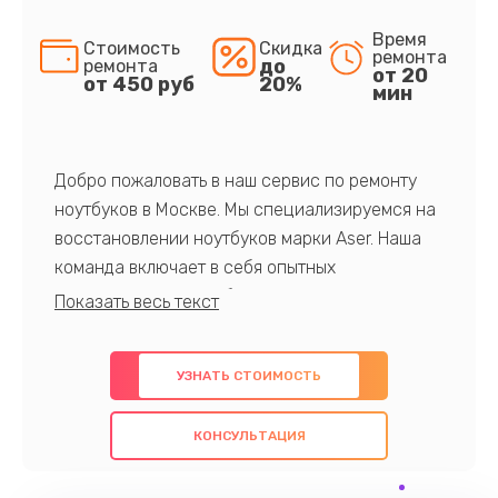
Время
Стоимость
Скидка
ремонта
до
ремонта
от 20
от 450 руб
20%
мин
Добро пожаловать в наш сервис по ремонту
ноутбуков в Москве. Мы специализируемся на
восстановлении ноутбуков марки Aser. Наша
команда включает в себя опытных
профессионалов с обширными знаниями и
многолетним опытом в данной области. Мы
предлагаем быстрый и качественный ремонт с
УЗНАТЬ СТОИМОСТЬ
использованием оригинальных компонентов, а
также гарантируем качество всех
КОНСУЛЬТАЦИЯ
проведенных работ. Наша цель - предоставить
клиентам надежное и профессиональное