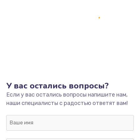
Заказать
Замена динамика
1500 руб.
Заказать
Замена контроллера питания
1490 руб.
Заказать
У вас остались вопросы?
Прошивка / разблокировка
Если у вас остались вопросы напишите нам,
1500 руб.
наши специалисты с радостью ответят вам!
Заказать
Замена корпуса
1045 руб.