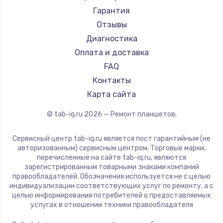
Amazon
Замена камеры ноутбука
Гарантия
Aquarius
Отзывы
950 руб.
Philips
Диагностика
Заказать
Dell
Оплата и доставка
HP
FAQ
Замена петель
Getac
Контакты
1050 руб.
ZTE
Карта сайта
Заказать
Google
© tab-iq.ru
2026
— Ремонт планшетов.
Navitel
Замена USB-портов
Teclast
Сервисный центр tab-iq.ru является пост гарантийным (не
800 руб.
CHUWI
авторизованным) сервисным центром. Торговые марки,
перечисленные на сайте tab-iq.ru, являются
Заказать
зарегистрированным товарными знаками компаний
правообладателей. Обозначения используется не с целью
Замена материнской платы
индивидуализации соответствующих услуг по ремонту, а с
целью информирования потребителей о предоставляемых
1395 руб.
услугах в отношении техники правообладателя
Заказать