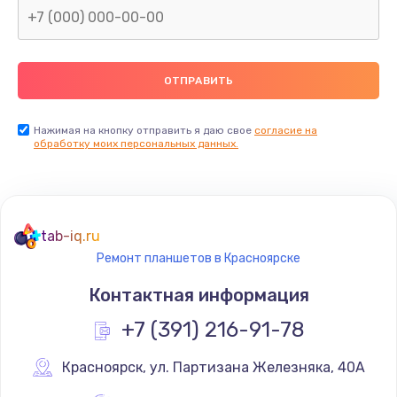
Заказать
Восстановление данных
990 руб.
Заказать
Нажимая на кнопку отправить я даю свое
согласие на
обработку моих персональных данных.
Замена камеры
2000 руб.
Заказать
tab-iq.ru
Ремонт планшетов в Красноярске
Восстановление после попадания влаги
Контактная информация
1700 руб.
+7 (391) 216-91-78
Заказать
Красноярск
,
 ул. Партизана Железняка, 40А
Замена заднего стекла