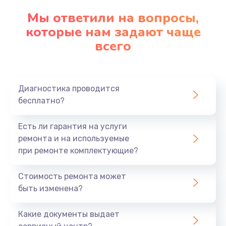
Замена стекла
Мы ответили на вопросы,
которые нам задают чаще
2500 руб.
всего
Заказать
Чистка от пыли
830 руб.
Диагностика проводится
бесплатно?
Заказать
Есть ли гарантия на услуги
Ремонт подсветки
ремонта и на используемые
1200 руб.
при ремонте комплектующие?
Заказать
Стоимость ремонта может
Замена электронных компонентов
быть изменена?
1900 руб.
Какие документы выдает
Заказать