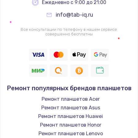
2500 руб.
Ежедневно с 9:00 до 21:00
Заказать
info@tab-iq.ru
Ремонт FaceID
Все консультации по телефону в нашем сервисе
совершенно бесплатны
2500 руб.
Заказать
Замена стекла камеры
2000 руб.
Заказать
Ремонт популярных брендов планшетов
Замена задней крышки
Ремонт планшетов Acer
Ремонт планшетов Asus
1800 руб.
Ремонт планшетов Huawei
Заказать
Ремонт планшетов Honor
Ремонт планшетов Lenovo
Замена GPS-модуля