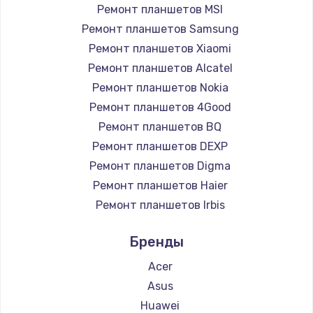
Ремонт планшетов MSI
1700 руб.
Ремонт планшетов Samsung
Заказать
Ремонт планшетов Xiaomi
Ремонт планшетов Alcatel
Замена кнопки Home
Ремонт планшетов Nokia
1500 руб.
Ремонт планшетов 4Good
Заказать
Ремонт планшетов BQ
Ремонт планшетов DEXP
Замена шлейфа
Ремонт планшетов Digma
1050 руб.
Ремонт планшетов Haier
Заказать
Ремонт планшетов Irbis
Ремонт планшетов Prestigio
Замена клавиатуры
Бренды
Ремонт планшетов Microsoft
1130 руб.
Ремонт планшетов BlackView
Acer
Заказать
Ремонт планшетов Amazon
Asus
Ремонт планшетов Aquarius
Huawei