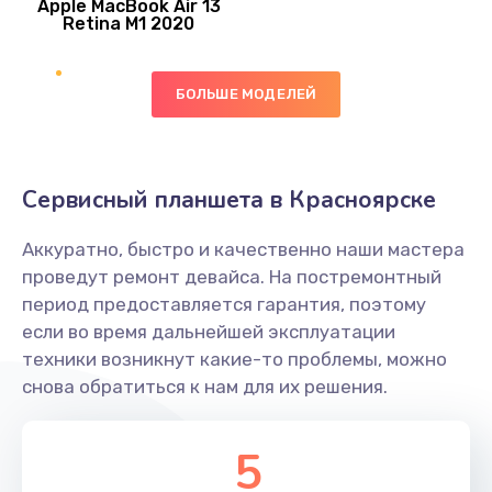
Apple MacBook Air 13
Retina M1 2020
Заказать
Ремонт гироскопа
БОЛЬШЕ МОДЕЛЕЙ
750 руб.
Заказать
Сервисный планшета в Красноярске
Ремонт микрофона
450 руб.
Аккуратно, быстро и качественно наши мастера
проведут ремонт девайса. На постремонтный
Заказать
период предоставляется гарантия, поэтому
если во время дальнейшей эксплуатации
Ремонт GPS-модуля
техники возникнут какие-то проблемы, можно
650 руб.
снова обратиться к нам для их решения.
Заказать
5
Ремонт динамика