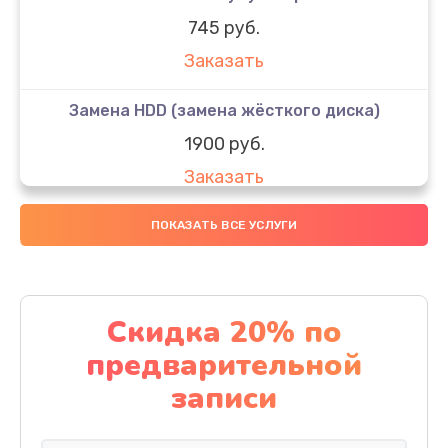
745 руб.
Заказать
Замена HDD (замена жёсткого диска)
1900 руб.
Заказать
Замена кулера
ПОКАЗАТЬ ВСЕ УСЛУГИ
900 руб.
Заказать
Скидка 20% по
Замена процессора
предварительной
1500 руб.
записи
Заказать