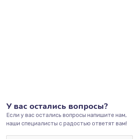
Заказать
Замена USB порта
от 1100 руб.
Заказать
Ремонт разъема питания
от 845 руб.
Заказать
Замена южного моста
от 1950 руб.
У вас остались вопросы?
Заказать
Если у вас остались вопросы напишите нам,
наши специалисты с радостью ответят вам!
Замена северного моста
от 1950 руб.