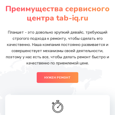
от 1200 руб.
Преимущества сервисного
Заказать
центра tab-iq.ru
Чистка от пыли
от 1060 руб.
Планшет - это довольно хрупкий девайс, требующий
строгого подхода к ремонту, чтобы сделать его
Заказать
качественно. Наша компания постоянно развивается и
совершенствует механизмы своей деятельности,
Настройка Wi-Fi
поэтому у нас есть все, чтобы делать ремонт быстро и
от 1100 руб.
качественно по приемлемой цене.
Заказать
НУЖЕН РЕМОНТ
Настройка ОС
от 930 руб.
Заказать
Настройка BIOS