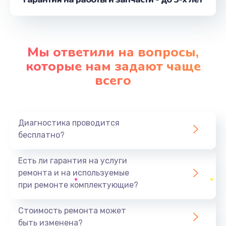
от 1730 руб.
Заказать
Замена шлейфа матрицы
Мы ответили на вопросы,
от 950 руб.
которые нам задают чаще
Заказать
всего
Замена системы охлаждения
от 1645 руб.
Диагностика проводится
Заказать
бесплатно?
Замена HDMI
Есть ли гарантия на услуги
от 495 руб.
ремонта и на используемые
при ремонте комплектующие?
Заказать
Стоимость ремонта может
Замена экрана
быть изменена?
от 1095 руб.