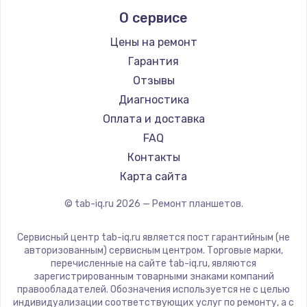
Prestigio
О сервисе
Microsoft
BlackView
Цены на ремонт
Amazon
Гарантия
Aquarius
Отзывы
Philips
Диагностика
Dell
Оплата и доставка
HP
FAQ
Getac
Контакты
ZTE
Карта сайта
Google
© tab-iq.ru
2026
— Ремонт планшетов.
Navitel
Teclast
Сервисный центр tab-iq.ru является пост гарантийным (не
CHUWI
авторизованным) сервисным центром. Торговые марки,
перечисленные на сайте tab-iq.ru, являются
зарегистрированным товарными знаками компаний
правообладателей. Обозначения используется не с целью
индивидуализации соответствующих услуг по ремонту, а с