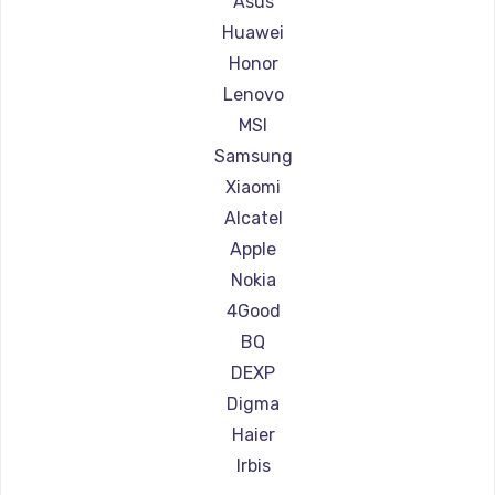
Asus
Ремонт планшетов Amazon
Huawei
Ремонт планшетов Aquarius
Honor
Ремонт планшетов Philips
Lenovo
Ремонт планшетов Dell
MSI
Ремонт планшетов HP
Samsung
Ремонт планшетов Getac
Xiaomi
Ремонт планшетов ZTE
Alcatel
Ремонт планшетов Google
Apple
Ремонт планшетов Navitel
Nokia
Ремонт планшетов Teclast
4Good
Ремонт планшетов CHUWI
BQ
DEXP
Digma
Haier
Irbis