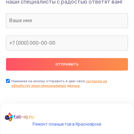
наши специалисты с радостью ответят вам!
400 руб.
Заказать
Замена дисплея
1200 руб.
Заказать
Ремонт сим-лотка
600 руб.
Заказать
Нажимая на кнопку отправить я даю свое
согласие на
обработку моих персональных данных.
Замена клавиатуры
1190 руб.
Заказать
tab-iq.ru
Ремонт планшетов в Красноярске
Замена тачпада