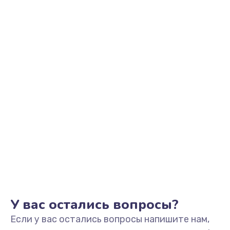
2200 руб.
Заказать
Ремонт микрофона
500 руб.
Заказать
Ремонт корпусных элементов
800 руб.
Заказать
Ремонт GPS-модуля
500 руб.
Заказать
У вас остались вопросы?
Если у вас остались вопросы напишите нам,
Ремонт динамика