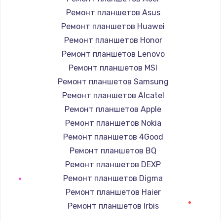
1090 руб.
Ремонт планшетов Asus
Заказать
Ремонт планшетов Huawei
Ремонт планшетов Honor
Ремонт подсветки
Ремонт планшетов Lenovo
1200 руб.
Ремонт планшетов MSI
Заказать
Ремонт планшетов Samsung
Ремонт планшетов Alcatel
Настройка BIOS
Ремонт планшетов Apple
930 руб.
Ремонт планшетов Nokia
Заказать
Ремонт планшетов 4Good
Ремонт планшетов BQ
Замена SSD
Ремонт планшетов DEXP
990 руб.
Ремонт планшетов Digma
Заказать
Ремонт планшетов Haier
Ремонт планшетов Irbis
Восстановление данных
Ремонт планшетов Prestigio
990 руб.