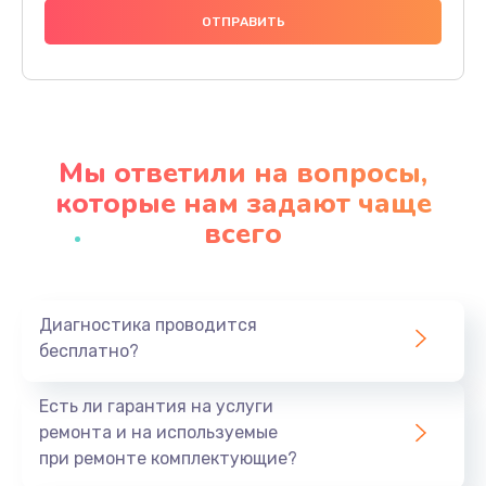
600 руб.
Заказать
Замена шлейфа
600 руб.
Мы ответили на вопросы,
Заказать
которые нам задают чаще
всего
Ремонт мультиконтроллера
1000 руб.
Заказать
Диагностика проводится
бесплатно?
Замена кнопки включения
800 руб.
Есть ли гарантия на услуги
Заказать
ремонта и на используемые
при ремонте комплектующие?
Замена камеры