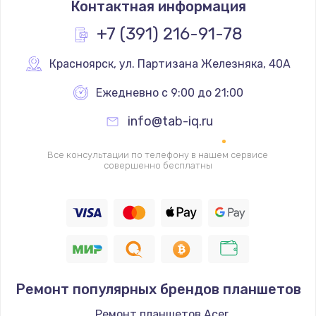
Контактная информация
1330 руб.
Заказать
+7 (391) 216-91-78
Замена контроллера питания
Красноярск
,
 ул. Партизана Железняка, 40А
1490 руб.
Ежедневно с 9:00 до 21:00
Заказать
info@tab-iq.ru
Замена южного моста
Все консультации по телефону в нашем сервисе
2600 руб.
совершенно бесплатны
Заказать
Чистка от пыли
990 руб.
Заказать
Ремонт популярных брендов планшетов
Настройка ОС
Ремонт планшетов Acer