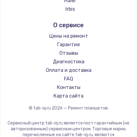
Haier
Заказать
Irbis
Prestigio
Замена термопасты
О сервисе
Microsoft
995 руб.
BlackView
Цены на ремонт
Заказать
Amazon
Гарантия
Aquarius
Отзывы
Замена шлейфа матрицы
Philips
Диагностика
960 руб.
Dell
Оплата и доставка
Заказать
HP
FAQ
Getac
Контакты
Замена экрана
ZTE
Карта сайта
1145 руб.
Google
© tab-iq.ru
2026
— Ремонт планшетов.
Заказать
Navitel
Teclast
Сервисный центр tab-iq.ru является пост гарантийным (не
Замена северного моста
CHUWI
авторизованным) сервисным центром. Торговые марки,
2600 руб.
перечисленные на сайте tab-iq.ru, являются