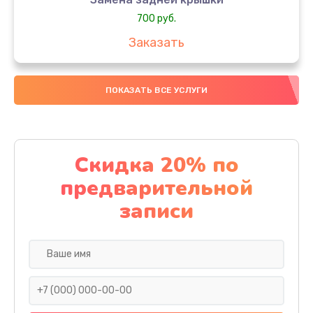
700 руб.
Заказать
Комплексная чистка
ПОКАЗАТЬ ВСЕ УСЛУГИ
900 руб.
Заказать
Замена стекла
Скидка 20% по
1100 руб.
предварительной
Заказать
записи
Ремонт камеры
600 руб.
Заказать
Замена разъема питания