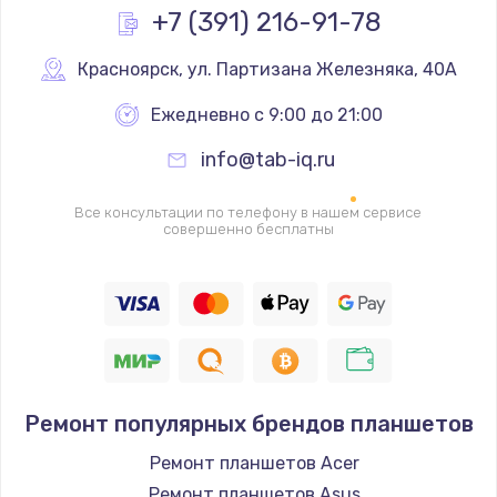
Заказать
+7 (391) 216-91-78
Замена контроллера питания
Красноярск
,
 ул. Партизана Железняка, 40А
1490 руб.
Ежедневно с 9:00 до 21:00
Заказать
info@tab-iq.ru
Замена южного моста
Все консультации по телефону в нашем сервисе
2600 руб.
совершенно бесплатны
Заказать
Чистка от пыли
990 руб.
Заказать
Ремонт популярных брендов планшетов
Настройка ОС
Ремонт планшетов Acer
1090 руб.
Ремонт планшетов Asus