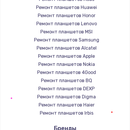
Заказать
Ремонт планшетов Huawei
Ремонт планшетов Honor
Ремонт подсветки
Ремонт планшетов Lenovo
1200 руб.
Ремонт планшетов MSI
Заказать
Ремонт планшетов Samsung
Ремонт планшетов Alcatel
Настройка BIOS
Ремонт планшетов Apple
930 руб.
Ремонт планшетов Nokia
Заказать
Ремонт планшетов 4Good
Ремонт планшетов BQ
Замена SSD
Ремонт планшетов DEXP
990 руб.
Ремонт планшетов Digma
Заказать
Ремонт планшетов Haier
Ремонт планшетов Irbis
Восстановление данных
Ремонт планшетов Prestigio
990 руб.
Бренды
Ремонт планшетов Microsoft