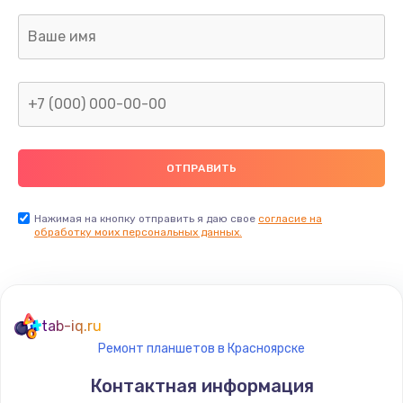
Заказать
Замена дисплея
1200 руб.
Заказать
Ремонт сим-лотка
600 руб.
Заказать
Нажимая на кнопку отправить я даю свое
согласие на
обработку моих персональных данных.
Замена клавиатуры
1190 руб.
Заказать
tab-iq.ru
Ремонт планшетов в Красноярске
Замена тачпада
Контактная информация
1330 руб.