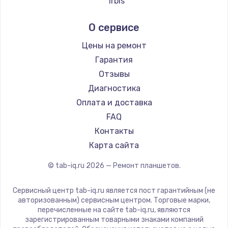
Заказать
Irbis
Prestigio
Замена термопасты
О сервисе
Microsoft
995 руб.
BlackView
Цены на ремонт
Заказать
Amazon
Гарантия
Aquarius
Отзывы
Замена шлейфа матрицы
Philips
Диагностика
960 руб.
Dell
Оплата и доставка
Заказать
HP
FAQ
Getac
Контакты
Замена экрана
ZTE
Карта сайта
1145 руб.
Google
© tab-iq.ru
2026
— Ремонт планшетов.
Заказать
Navitel
Teclast
Сервисный центр tab-iq.ru является пост гарантийным (не
Замена северного моста
CHUWI
авторизованным) сервисным центром. Торговые марки,
2600 руб.
перечисленные на сайте tab-iq.ru, являются
зарегистрированным товарными знаками компаний
Заказать