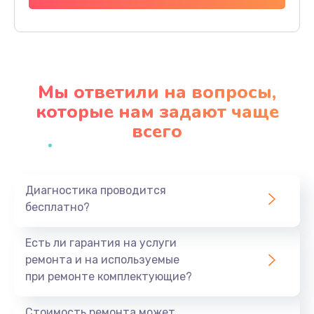
Заказать
Замена шлейфа
600 руб.
Мы ответили на вопросы,
Заказать
которые нам задают чаще
всего
Ремонт мультиконтроллера
1000 руб.
Заказать
Диагностика проводится
бесплатно?
Замена кнопки включения
800 руб.
Есть ли гарантия на услуги
Заказать
ремонта и на используемые
при ремонте комплектующие?
Замена камеры
1600 руб.
Стоимость ремонта может