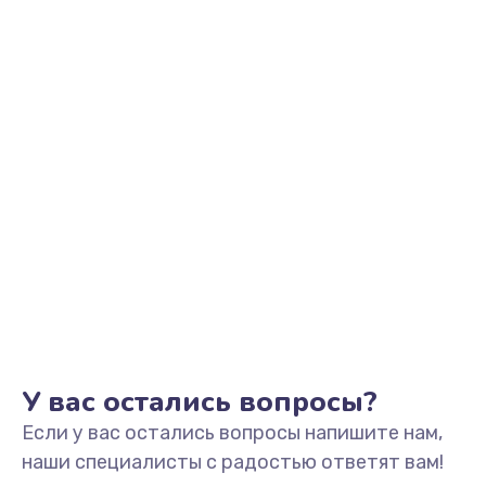
Заказать
Ремонт микрофона
500 руб.
Заказать
Ремонт корпусных элементов
800 руб.
Заказать
Ремонт GPS-модуля
500 руб.
Заказать
У вас остались вопросы?
Если у вас остались вопросы напишите нам,
Ремонт динамика
наши специалисты с радостью ответят вам!
400 руб.