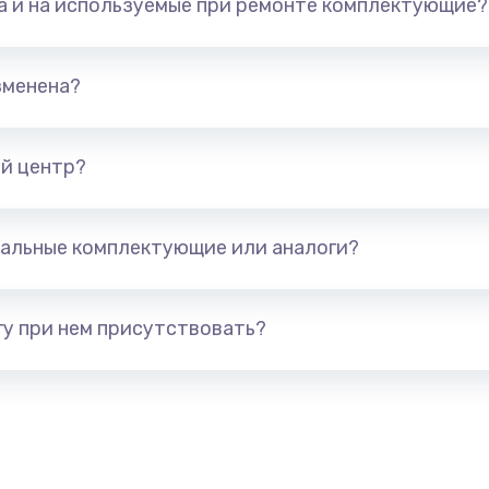
та и на используемые при ремонте комплектующие?
500 руб.
Заказ
800 руб.
Заказ
зменена?
500 руб.
Заказ
й центр?
400 руб.
Заказ
альные комплектующие или аналоги?
1200 руб.
Заказ
600 руб.
Заказ
у при нем присутствовать?
1190 руб.
Заказ
1330 руб.
Заказ