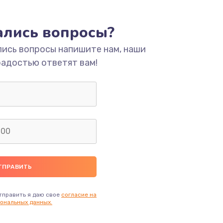
ать
тались вопросы?
ать
лись вопросы напишите нам, наши
радостью ответят вам!
ать
ать
ать
ать
ать
тправить я даю свое
согласие на
ональных данных.
ать