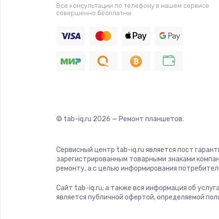
Все консультации по телефону в нашем сервисе
совершенно бесплатны
Замена видеочипа
Ремонт разъема питания
Замена видеокарты
Ремонт цепей питания
© tab-iq.ru
2026
— Ремонт планшетов.
Замена жесткого диска
Сервисный центр tab-iq.ru является пост гаран
Установка драйверов
зарегистрированным товарными знаками компан
ремонту, а с целью информирования потребител
Замена вебкамеры
Сайт tab-iq.ru, а также вся информация об услу
является публичной офертой, определяемой пол
Ремонт петель крышки