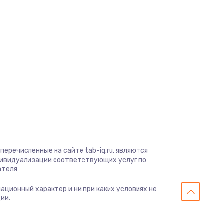
ать
d
ать
a
ать
ать
gio
soft
ать
View
on
перечисленные на сайте tab-iq.ru, являются
ать
ius
дивидуализации соответствующих услуг по
ателя
s
ать
мационный характер и ни при каких условиях не
ии.
ать