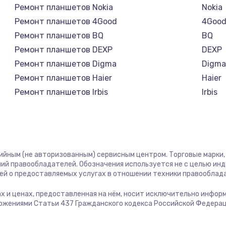
Ремонт планшетов Nokia
Nokia
2745 руб.
Заказ
Ремонт планшетов 4Good
4Goo
Ремонт планшетов BQ
BQ
745 руб.
Заказ
Ремонт планшетов DEXP
DEXP
Ремонт планшетов Digma
Digm
1600 руб.
Заказ
Ремонт планшетов Haier
Haier
Ремонт планшетов Irbis
Irbis
2500 руб.
Заказ
Ремонт планшетов Prestigio
Presti
Ремонт планшетов Microsoft
Micro
750 руб.
Заказ
Ремонт планшетов BlackView
Black
Ремонт планшетов Amazon
Amaz
тийным (не авторизованным) сервисным центром. Торговые марки, 
725 руб.
Заказ
Ремонт планшетов Aquarius
Aquar
ий правообладателей. Обозначения используется не с целью ин
ей о предоставляемых услугах в отношении техники правооблад
Ремонт планшетов Philips
Philip
1240 руб.
Заказ
Ремонт планшетов Dell
Dell
гах и ценах, предоставленная на нём, носит исключительно инфор
ожениями Статьи 437 Гражданского кодекса Российской Федерац
Ремонт планшетов HP
HP
990 руб.
Заказ
Ремонт планшетов Getac
Getac