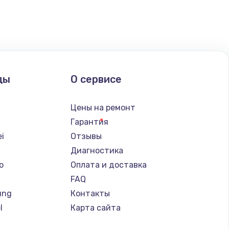
ать
ать
ать
ды
О сервисе
ать
Цены на ремонт
Гарантия
ать
i
Отзывы
Диагностика
ать
o
Оплата и доставка
FAQ
ать
ung
Контакты
l
Карта сайта
ать