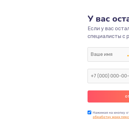
1490 руб.
Заказ
У вас ос
2600 руб.
Заказ
Если у вас оста
специалисты с 
990 руб.
Заказ
1090 руб.
Заказ
1200 руб.
Заказ
930 руб.
Заказ
990 руб.
Заказ
Нажимая на кнопку о
обработку моих перс
990 руб.
Заказ