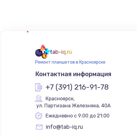
Замена звуковой карты
Замена микрофона
Замена оперативной памяти
tab-iq.ru
Замена системы охлаждения
Ремонт планшетов в Красноярске
Контактная информация
Замена термопасты
+7 (391) 216-91-78
Замена шлейфа матрицы
Красноярск
,
 ул. Партизана Железняка, 40А
Замена экрана
Ежедневно с 9:00 до 21:00
info@tab-iq.ru
Замена северного моста