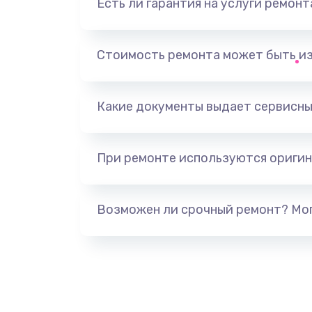
Есть ли гарантия на услуги ремон
Ремонт микрофона
Ремонт корпусных элементов
Стоимость ремонта может быть и
Ремонт GPS-модуля
Какие документы выдает сервисны
Ремонт динамика
При ремонте используются оригин
Замена дисплея
Ремонт сим-лотка
Возможен ли срочный ремонт? Мог
Замена клавиатуры
Замена тачпада