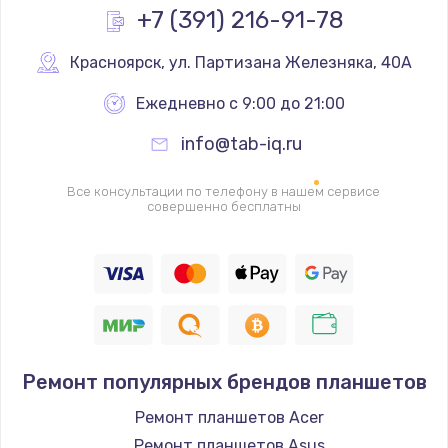
Заказать
+7 (391) 216-91-78
Замена контроллера питания
Красноярск
,
 ул. Партизана Железняка, 40А
1490 руб.
Ежедневно с 9:00 до 21:00
Заказать
info@tab-iq.ru
Замена южного моста
Все консультации по телефону в нашем сервисе
2600 руб.
совершенно бесплатны
Заказать
Чистка от пыли
990 руб.
Заказать
Ремонт популярных брендов планшетов
Настройка ОС
Ремонт планшетов Acer
1090 руб.
Ремонт планшетов Asus