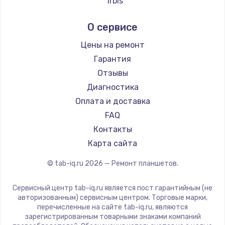
Заказать
Irbis
Prestigio
Замена термопасты
О сервисе
Microsoft
995 руб.
BlackView
Цены на ремонт
Заказать
Amazon
Гарантия
Aquarius
Отзывы
Замена шлейфа матрицы
Philips
Диагностика
960 руб.
Dell
Оплата и доставка
Заказать
HP
FAQ
Getac
Контакты
Замена экрана
ZTE
Карта сайта
1145 руб.
Google
© tab-iq.ru
2026
— Ремонт планшетов.
Заказать
Navitel
Teclast
Сервисный центр tab-iq.ru является пост гарантийным (не
Замена северного моста
CHUWI
авторизованным) сервисным центром. Торговые марки,
2600 руб.
перечисленные на сайте tab-iq.ru, являются
зарегистрированным товарными знаками компаний
Заказать