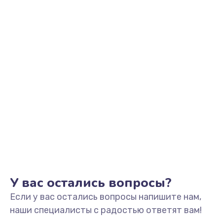
Заказать
Ремонт микрофона
500 руб.
Заказать
Ремонт корпусных элементов
800 руб.
Заказать
Ремонт GPS-модуля
500 руб.
Заказать
У вас остались вопросы?
Если у вас остались вопросы напишите нам,
Ремонт динамика
наши специалисты с радостью ответят вам!
400 руб.