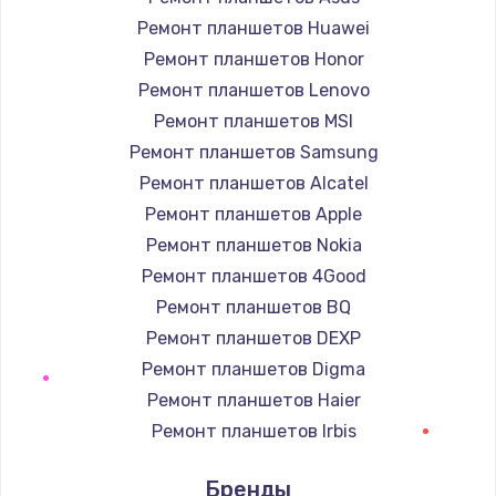
Заказать
Ремонт планшетов Huawei
Ремонт планшетов Honor
Ремонт подсветки
Ремонт планшетов Lenovo
1200 руб.
Ремонт планшетов MSI
Заказать
Ремонт планшетов Samsung
Ремонт планшетов Alcatel
Настройка BIOS
Ремонт планшетов Apple
930 руб.
Ремонт планшетов Nokia
Заказать
Ремонт планшетов 4Good
Ремонт планшетов BQ
Замена SSD
Ремонт планшетов DEXP
990 руб.
Ремонт планшетов Digma
Заказать
Ремонт планшетов Haier
Ремонт планшетов Irbis
Восстановление данных
Ремонт планшетов Prestigio
990 руб.
Бренды
Ремонт планшетов Microsoft