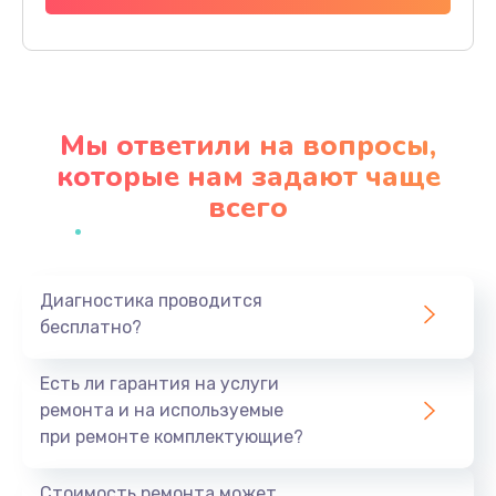
Заказать
Замена шлейфа
600 руб.
Мы ответили на вопросы,
Заказать
которые нам задают чаще
всего
Ремонт мультиконтроллера
1000 руб.
Заказать
Диагностика проводится
бесплатно?
Замена кнопки включения
800 руб.
Есть ли гарантия на услуги
Заказать
ремонта и на используемые
при ремонте комплектующие?
Замена камеры
1600 руб.
Стоимость ремонта может