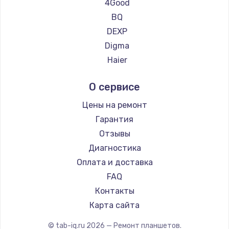
Ремонт планшетов Teclast
4Good
Ремонт планшетов CHUWI
BQ
DEXP
Digma
Haier
Irbis
О сервисе
Prestigio
Microsoft
Цены на ремонт
BlackView
Гарантия
Amazon
Отзывы
Aquarius
Диагностика
Philips
Оплата и доставка
Dell
FAQ
HP
Контакты
Getac
Карта сайта
ZTE
© tab-iq.ru
2026
— Ремонт планшетов.