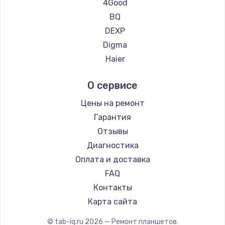
Ремонт планшетов Teclast
4Good
Ремонт планшетов CHUWI
BQ
DEXP
Digma
Haier
Irbis
О сервисе
Prestigio
Microsoft
Цены на ремонт
BlackView
Гарантия
Amazon
Отзывы
Aquarius
Диагностика
Philips
Оплата и доставка
Dell
FAQ
HP
Контакты
Getac
Карта сайта
ZTE
© tab-iq.ru
2026
— Ремонт планшетов.